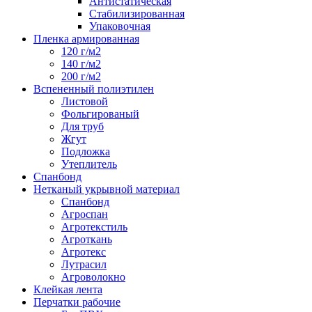
Антистатическая
Стабилизированная
Упаковочная
Пленка армированная
120 г/м2
140 г/м2
200 г/м2
Вспененный полиэтилен
Листовой
Фольгированый
Для труб
Жгут
Подложка
Утеплитель
Спанбонд
Нетканый укрывной материал
Спанбонд
Агроспан
Агротекстиль
Агроткань
Агротекс
Лутрасил
Агроволокно
Клейкая лента
Перчатки рабочие