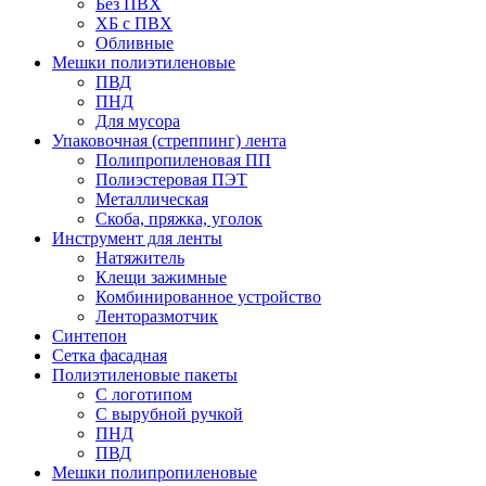
Без ПВХ
ХБ с ПВХ
Обливные
Мешки полиэтиленовые
ПВД
ПНД
Для мусора
Упаковочная (стреппинг) лента
Полипропиленовая ПП
Полиэстеровая ПЭТ
Металлическая
Скоба, пряжка, уголок
Инструмент для ленты
Натяжитель
Клещи зажимные
Комбинированное устройство
Ленторазмотчик
Синтепон
Сетка фасадная
Полиэтиленовые пакеты
С логотипом
С вырубной ручкой
ПНД
ПВД
Мешки полипропиленовые