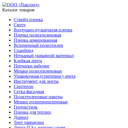
Каталог товаров
Стрейч пленка
Скотч
Воздушно-пузырчатая пленка
Пленка полиэтиленовая
Пленка армированная
Вспененный полиэтилен
Спанбонд
Нетканый укрывной материал
Клейкая лента
Перчатки рабочие
Мешки полиэтиленовые
Упаковочная (стреппинг) лента
Инструмент для ленты
Синтепон
Сетка фасадная
Полиэтиленовые пакеты
Мешки полипропиленовые
Геотекстиль
Пленка для теплиц
Дорнит
Тент тарпаулин
Лента ПЭ с липким слоем