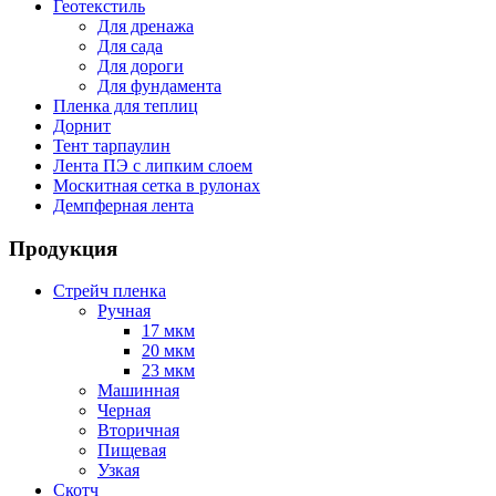
Геотекстиль
Для дренажа
Для сада
Для дороги
Для фундамента
Пленка для теплиц
Дорнит
Тент тарпаулин
Лента ПЭ с липким слоем
Москитная сетка в рулонах
Демпферная лента
Продукция
Стрейч пленка
Ручная
17 мкм
20 мкм
23 мкм
Машинная
Черная
Вторичная
Пищевая
Узкая
Скотч