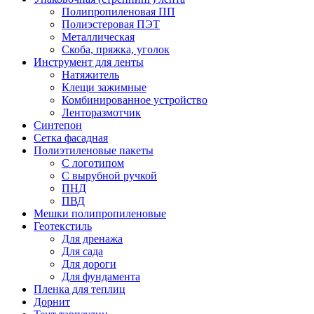
Полипропиленовая ПП
Полиэстеровая ПЭТ
Металлическая
Скоба, пряжка, уголок
Инструмент для ленты
Натяжитель
Клещи зажимные
Комбинированное устройство
Ленторазмотчик
Синтепон
Сетка фасадная
Полиэтиленовые пакеты
С логотипом
С вырубной ручкой
ПНД
ПВД
Мешки полипропиленовые
Геотекстиль
Для дренажа
Для сада
Для дороги
Для фундамента
Пленка для теплиц
Дорнит