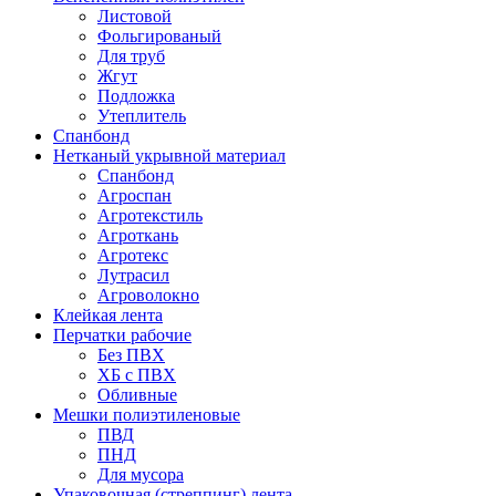
Листовой
Фольгированый
Для труб
Жгут
Подложка
Утеплитель
Спанбонд
Нетканый укрывной материал
Спанбонд
Агроспан
Агротекстиль
Агроткань
Агротекс
Лутрасил
Агроволокно
Клейкая лента
Перчатки рабочие
Без ПВХ
ХБ с ПВХ
Обливные
Мешки полиэтиленовые
ПВД
ПНД
Для мусора
Упаковочная (стреппинг) лента