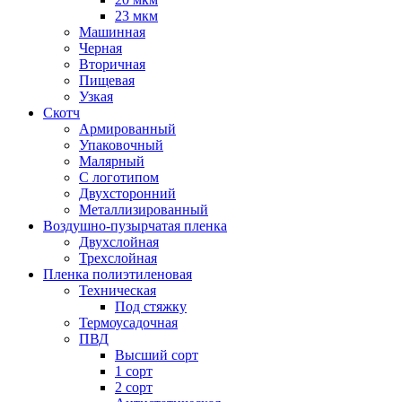
23 мкм
Машинная
Черная
Вторичная
Пищевая
Узкая
Скотч
Армированный
Упаковочный
Малярный
С логотипом
Двухсторонний
Металлизированный
Воздушно-пузырчатая пленка
Двухслойная
Трехслойная
Пленка полиэтиленовая
Техническая
Под стяжку
Термоусадочная
ПВД
Высший сорт
1 сорт
2 сорт