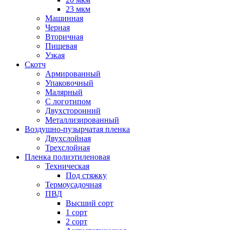
23 мкм
Машинная
Черная
Вторичная
Пищевая
Узкая
Скотч
Армированный
Упаковочный
Малярный
С логотипом
Двухсторонний
Металлизированный
Воздушно-пузырчатая пленка
Двухслойная
Трехслойная
Пленка полиэтиленовая
Техническая
Под стяжку
Термоусадочная
ПВД
Высший сорт
1 сорт
2 сорт