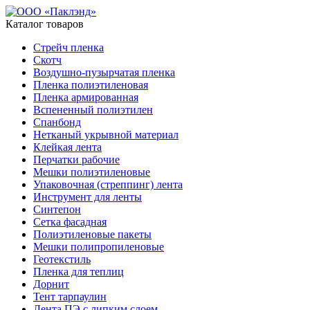
Каталог товаров
Стрейч пленка
Скотч
Воздушно-пузырчатая пленка
Пленка полиэтиленовая
Пленка армированная
Вспененный полиэтилен
Спанбонд
Нетканый укрывной материал
Клейкая лента
Перчатки рабочие
Мешки полиэтиленовые
Упаковочная (стреппинг) лента
Инструмент для ленты
Синтепон
Сетка фасадная
Полиэтиленовые пакеты
Мешки полипропиленовые
Геотекстиль
Пленка для теплиц
Дорнит
Тент тарпаулин
Лента ПЭ с липким слоем