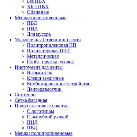
Без ПВХ
ХБ с ПВХ
Обливные
Мешки полиэтиленовые
ПВД
ПНД
Для мусора
Упаковочная (стреппинг) лента
Полипропиленовая ПП
Полиэстеровая ПЭТ
Металлическая
Скоба, пряжка, уголок
Инструмент для ленты
Натяжитель
Клещи зажимные
Комбинированное устройство
Ленторазмотчик
Синтепон
Сетка фасадная
Полиэтиленовые пакеты
С логотипом
С вырубной ручкой
ПНД
ПВД
Мешки полипропиленовые