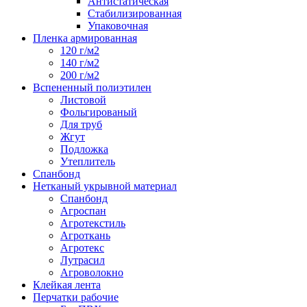
Антистатическая
Стабилизированная
Упаковочная
Пленка армированная
120 г/м2
140 г/м2
200 г/м2
Вспененный полиэтилен
Листовой
Фольгированый
Для труб
Жгут
Подложка
Утеплитель
Спанбонд
Нетканый укрывной материал
Спанбонд
Агроспан
Агротекстиль
Агроткань
Агротекс
Лутрасил
Агроволокно
Клейкая лента
Перчатки рабочие