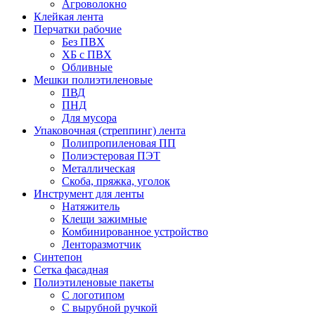
Агроволокно
Клейкая лента
Перчатки рабочие
Без ПВХ
ХБ с ПВХ
Обливные
Мешки полиэтиленовые
ПВД
ПНД
Для мусора
Упаковочная (стреппинг) лента
Полипропиленовая ПП
Полиэстеровая ПЭТ
Металлическая
Скоба, пряжка, уголок
Инструмент для ленты
Натяжитель
Клещи зажимные
Комбинированное устройство
Ленторазмотчик
Синтепон
Сетка фасадная
Полиэтиленовые пакеты
С логотипом
С вырубной ручкой