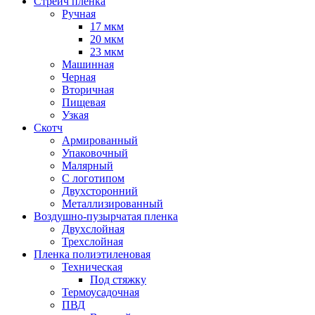
Стрейч пленка
Ручная
17 мкм
20 мкм
23 мкм
Машинная
Черная
Вторичная
Пищевая
Узкая
Скотч
Армированный
Упаковочный
Малярный
С логотипом
Двухсторонний
Металлизированный
Воздушно-пузырчатая пленка
Двухслойная
Трехслойная
Пленка полиэтиленовая
Техническая
Под стяжку
Термоусадочная
ПВД