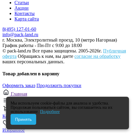
Статьи
Акции
Контакты
Карта сайта
8(495) 127-01-60
info@pack-land.ru
г. Москва, Электролитный проезд, 10 (метро Нагорная)
График работы - Пн-Пт с 9:00 до 18:00
© pack-land.ru
Все права защищены. 2005-2026г.
Публичная
оферта
Обращаясь к нам, вы даете
согласие на обработку
ваших персональных данных.
Товар добавлен в корзину
Оформить заказ
Продолжить покупки
Главная
Каталог
Мы используем cookie-файлы для анализа и удобства.
Продолжая пользоваться сайтом, вы соглашаетесь на их
0
использование.
Подробнее
Корзина
Принять
0
Избранное