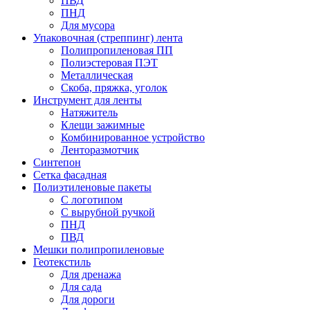
ПВД
ПНД
Для мусора
Упаковочная (стреппинг) лента
Полипропиленовая ПП
Полиэстеровая ПЭТ
Металлическая
Скоба, пряжка, уголок
Инструмент для ленты
Натяжитель
Клещи зажимные
Комбинированное устройство
Ленторазмотчик
Синтепон
Сетка фасадная
Полиэтиленовые пакеты
С логотипом
С вырубной ручкой
ПНД
ПВД
Мешки полипропиленовые
Геотекстиль
Для дренажа
Для сада
Для дороги