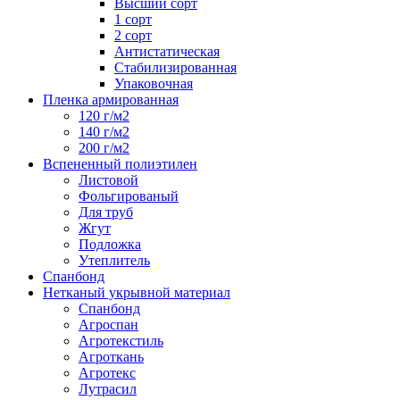
Высший сорт
1 сорт
2 сорт
Антистатическая
Стабилизированная
Упаковочная
Пленка армированная
120 г/м2
140 г/м2
200 г/м2
Вспененный полиэтилен
Листовой
Фольгированый
Для труб
Жгут
Подложка
Утеплитель
Спанбонд
Нетканый укрывной материал
Спанбонд
Агроспан
Агротекстиль
Агроткань
Агротекс
Лутрасил