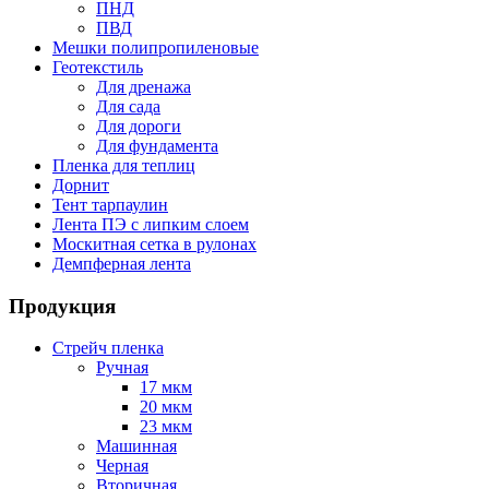
ПНД
ПВД
Мешки полипропиленовые
Геотекстиль
Для дренажа
Для сада
Для дороги
Для фундамента
Пленка для теплиц
Дорнит
Тент тарпаулин
Лента ПЭ с липким слоем
Москитная сетка в рулонах
Демпферная лента
Продукция
Стрейч пленка
Ручная
17 мкм
20 мкм
23 мкм
Машинная
Черная
Вторичная