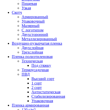
Пищевая
Узкая
Скотч
Армированный
Упаковочный
Малярный
С логотипом
Двухсторонний
Металлизированный
Воздушно-пузырчатая пленка
Двухслойная
Трехслойная
Пленка полиэтиленовая
Техническая
Под стяжку
Термоусадочная
ПВД
Высший сорт
1 сорт
2 сорт
Антистатическая
Стабилизированная
Упаковочная
Пленка армированная
120 г/м2