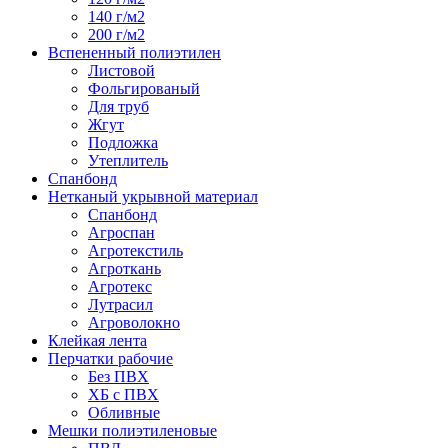
140 г/м2
200 г/м2
Вспененный полиэтилен
Листовой
Фольгированый
Для труб
Жгут
Подложка
Утеплитель
Спанбонд
Нетканый укрывной материал
Спанбонд
Агроспан
Агротекстиль
Агроткань
Агротекс
Лутрасил
Агроволокно
Клейкая лента
Перчатки рабочие
Без ПВХ
ХБ с ПВХ
Обливные
Мешки полиэтиленовые