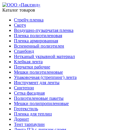
Каталог товаров
Стрейч пленка
Скотч
Воздушно-пузырчатая пленка
Пленка полиэтиленовая
Пленка армированная
Вспененный полиэтилен
Спанбонд
Нетканый укрывной материал
Клейкая лента
Перчатки рабочие
Мешки полиэтиленовые
Упаковочная (стреппинг) лента
Инструмент для ленты
Синтепон
Сетка фасадная
Полиэтиленовые пакеты
Мешки полипропиленовые
Геотекстиль
Пленка для теплиц
Дорнит
Тент тарпаулин
Лента ПЭ с липким слоем