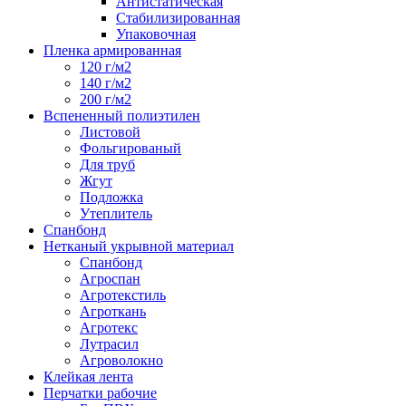
Антистатическая
Стабилизированная
Упаковочная
Пленка армированная
120 г/м2
140 г/м2
200 г/м2
Вспененный полиэтилен
Листовой
Фольгированый
Для труб
Жгут
Подложка
Утеплитель
Спанбонд
Нетканый укрывной материал
Спанбонд
Агроспан
Агротекстиль
Агроткань
Агротекс
Лутрасил
Агроволокно
Клейкая лента
Перчатки рабочие