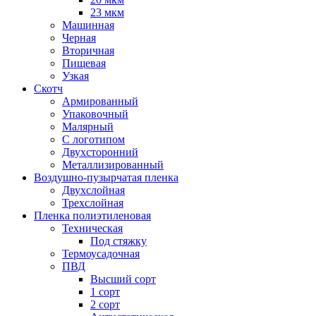
23 мкм
Машинная
Черная
Вторичная
Пищевая
Узкая
Скотч
Армированный
Упаковочный
Малярный
С логотипом
Двухсторонний
Металлизированный
Воздушно-пузырчатая пленка
Двухслойная
Трехслойная
Пленка полиэтиленовая
Техническая
Под стяжку
Термоусадочная
ПВД
Высший сорт
1 сорт
2 сорт