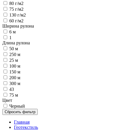
80 г/м2
75 г/м2
130 г/м2
60 г/м2
Ширина рулона
6 м
1
Длина рулона
50 м
250 м
25 м
100 м
150 м
200 м
300 м
43
75 м
Цвет
Черный
Сбросить фильтр
Главная
Геотекстиль