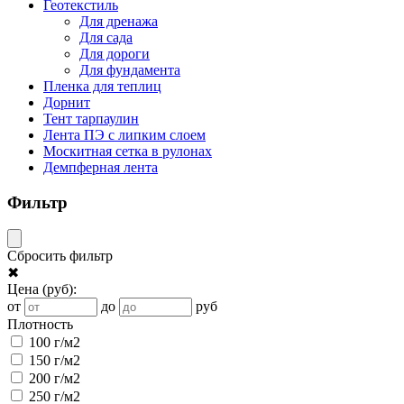
Геотекстиль
Для дренажа
Для сада
Для дороги
Для фундамента
Пленка для теплиц
Дорнит
Тент тарпаулин
Лента ПЭ с липким слоем
Москитная сетка в рулонах
Демпферная лента
Фильтр
Сбросить фильтр
✖
Цена
(руб)
:
от
до
руб
Плотность
100 г/м2
150 г/м2
200 г/м2
250 г/м2