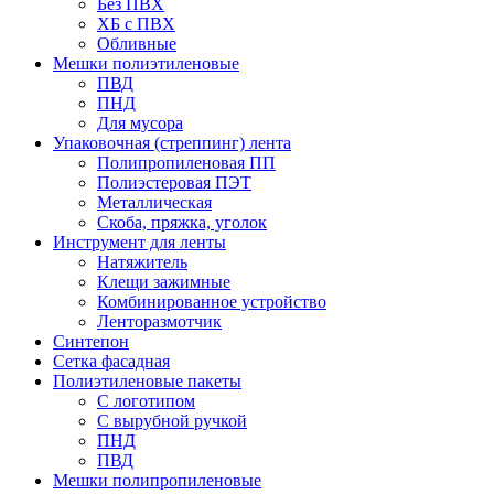
Без ПВХ
ХБ с ПВХ
Обливные
Мешки полиэтиленовые
ПВД
ПНД
Для мусора
Упаковочная (стреппинг) лента
Полипропиленовая ПП
Полиэстеровая ПЭТ
Металлическая
Скоба, пряжка, уголок
Инструмент для ленты
Натяжитель
Клещи зажимные
Комбинированное устройство
Ленторазмотчик
Синтепон
Сетка фасадная
Полиэтиленовые пакеты
С логотипом
С вырубной ручкой
ПНД
ПВД
Мешки полипропиленовые