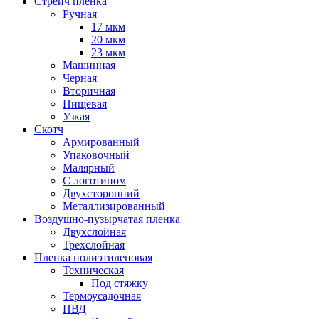
Стрейч пленка
Ручная
17 мкм
20 мкм
23 мкм
Машинная
Черная
Вторичная
Пищевая
Узкая
Скотч
Армированный
Упаковочный
Малярный
С логотипом
Двухсторонний
Металлизированный
Воздушно-пузырчатая пленка
Двухслойная
Трехслойная
Пленка полиэтиленовая
Техническая
Под стяжку
Термоусадочная
ПВД