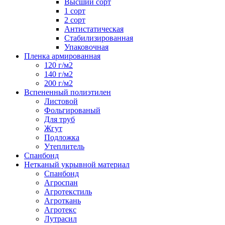
Высший сорт
1 сорт
2 сорт
Антистатическая
Стабилизированная
Упаковочная
Пленка армированная
120 г/м2
140 г/м2
200 г/м2
Вспененный полиэтилен
Листовой
Фольгированый
Для труб
Жгут
Подложка
Утеплитель
Спанбонд
Нетканый укрывной материал
Спанбонд
Агроспан
Агротекстиль
Агроткань
Агротекс
Лутрасил