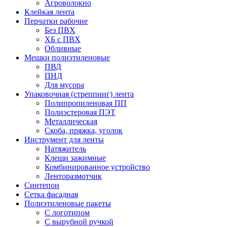
Агроволокно
Клейкая лента
Перчатки рабочие
Без ПВХ
ХБ с ПВХ
Обливные
Мешки полиэтиленовые
ПВД
ПНД
Для мусора
Упаковочная (стреппинг) лента
Полипропиленовая ПП
Полиэстеровая ПЭТ
Металлическая
Скоба, пряжка, уголок
Инструмент для ленты
Натяжитель
Клещи зажимные
Комбинированное устройство
Ленторазмотчик
Синтепон
Сетка фасадная
Полиэтиленовые пакеты
С логотипом
С вырубной ручкой