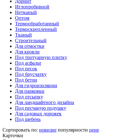
Дорнит
Иглопробивной
Нетканый
Оптом
Термообработанный
Термоскрепленный
Тканый
Строительный
Для отмостки
Для кровли
Под тротуарную плитку
Под асфальт
Под песок
Под брусчатку
Под бетон
Для гидроизоляции
Для парковки
Под отсыпку
Для ландшафтного дизайна
Под песчаную подушку
Для садовых дорожек
Под щебень
Сортировать по:
новизне
популярности
цене
Карточки