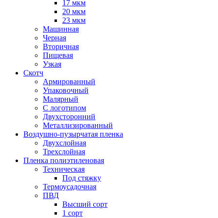
17 мкм
20 мкм
23 мкм
Машинная
Черная
Вторичная
Пищевая
Узкая
Скотч
Армированный
Упаковочный
Малярный
С логотипом
Двухсторонний
Металлизированный
Воздушно-пузырчатая пленка
Двухслойная
Трехслойная
Пленка полиэтиленовая
Техническая
Под стяжку
Термоусадочная
ПВД
Высший сорт
1 сорт