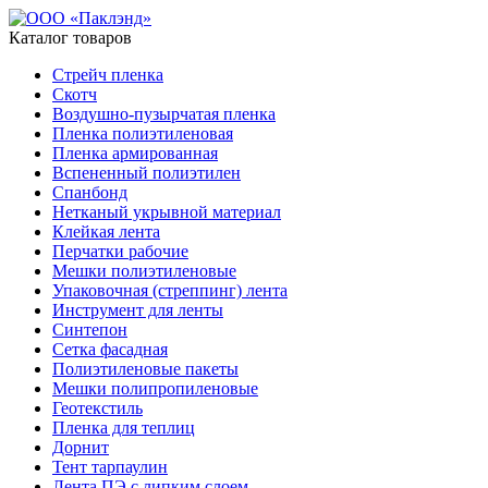
Каталог товаров
Стрейч пленка
Скотч
Воздушно-пузырчатая пленка
Пленка полиэтиленовая
Пленка армированная
Вспененный полиэтилен
Спанбонд
Нетканый укрывной материал
Клейкая лента
Перчатки рабочие
Мешки полиэтиленовые
Упаковочная (стреппинг) лента
Инструмент для ленты
Синтепон
Сетка фасадная
Полиэтиленовые пакеты
Мешки полипропиленовые
Геотекстиль
Пленка для теплиц
Дорнит
Тент тарпаулин
Лента ПЭ с липким слоем