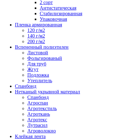
2 сорт
Антистатическая
Стабилизированная
Упаковочная
Пленка армированная
120 г/м2
140 г/м2
200 г/м2
Вспененный полиэтилен
Листовой
Фольгированый
Для труб
Жгут
Подложка
Утеплитель
Спанбонд
Нетканый укрывной материал
Спанбонд
Агроспан
Агротекстиль
Агроткань
Агротекс
Лутрасил
Агроволокно
Клейкая лента