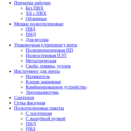
Перчатки рабочие
Без ПВХ
ХБ с ПВХ
Обливные
Мешки полиэтиленовые
ПВД
ПНД
Для мусора
Упаковочная (стреппинг) лента
Полипропиленовая ПП
Полиэстеровая ПЭТ
Металлическая
Скоба, пряжка, уголок
Инструмент для ленты
Натяжитель
Клещи зажимные
Комбинированное устройство
Ленторазмотчик
Синтепон
Сетка фасадная
Полиэтиленовые пакеты
С логотипом
С вырубной ручкой
ПНД
ПВД