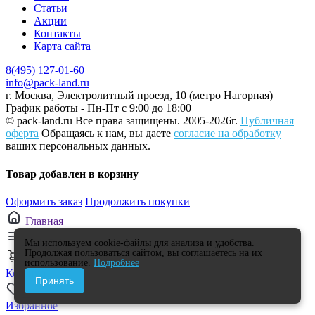
Статьи
Акции
Контакты
Карта сайта
8(495) 127-01-60
info@pack-land.ru
г. Москва, Электролитный проезд, 10 (метро Нагорная)
График работы - Пн-Пт с 9:00 до 18:00
© pack-land.ru
Все права защищены. 2005-2026г.
Публичная
оферта
Обращаясь к нам, вы даете
согласие на обработку
ваших персональных данных.
Товар добавлен в корзину
Оформить заказ
Продолжить покупки
Главная
Каталог
Мы используем cookie-файлы для анализа и удобства.
Продолжая пользоваться сайтом, вы соглашаетесь на их
0
использование.
Подробнее
Корзина
Принять
0
Избранное