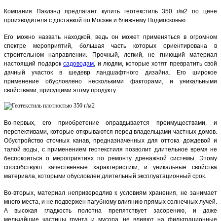
Компания Паклэнд предлагает купить геотекстиль 350 г/м2 по цене
производителя с доставкой по Москве и ближнему Подмосковью.
Его можно назвать находкой, ведь он может применяться в огромном
спектре мероприятий, большая часть которых ориентирована в
строительном направлении. Прочный, легкий, не гниющий материал
настоящий подарок
садоводам
, и людям, которые хотят превратить свой
дачный участок в шедевр ландшафтного дизайна. Его широкое
применение обусловлено несколькими факторами, и уникальными
свойствами, присущими этому продукту.
Во-первых, его приобретение оправдывается преимуществами, и
перспективами, которые открываются перед владельцами частных домов.
Обустройство сточных канав, предназначенных для оттока дождевой и
талой воды, с применением геотекстиля позволит длительное время не
беспокоиться о мероприятиях по ремонту дренажной системы. Этому
способствуют качественные характеристики, и уникальные свойства
материала, которыми обусловлен длительный эксплуатационный срок.
Во-вторых, материал непривередлив к условиям хранения, не занимает
много места, и не подвержен пагубному влиянию прямых солнечных лучей.
А высокая гладкость полотна препятствует засорению, и даже
мельчайшие частицы грунта и мусора, не влияют на фильтрационные