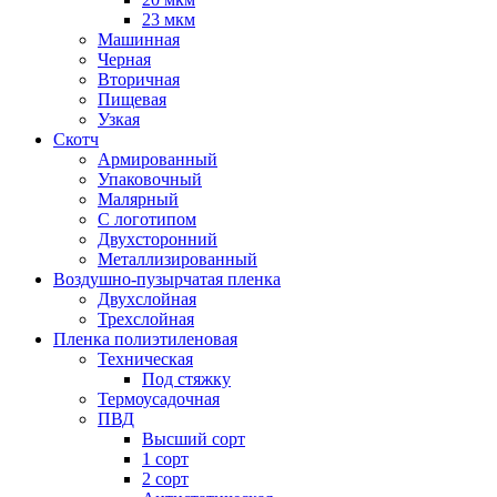
23 мкм
Машинная
Черная
Вторичная
Пищевая
Узкая
Скотч
Армированный
Упаковочный
Малярный
С логотипом
Двухсторонний
Металлизированный
Воздушно-пузырчатая пленка
Двухслойная
Трехслойная
Пленка полиэтиленовая
Техническая
Под стяжку
Термоусадочная
ПВД
Высший сорт
1 сорт
2 сорт