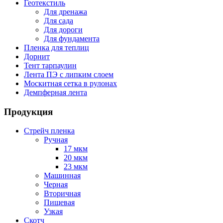
Геотекстиль
Для дренажа
Для сада
Для дороги
Для фундамента
Пленка для теплиц
Дорнит
Тент тарпаулин
Лента ПЭ с липким слоем
Москитная сетка в рулонах
Демпферная лента
Продукция
Стрейч пленка
Ручная
17 мкм
20 мкм
23 мкм
Машинная
Черная
Вторичная
Пищевая
Узкая
Скотч