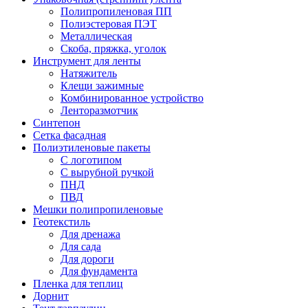
Полипропиленовая ПП
Полиэстеровая ПЭТ
Металлическая
Скоба, пряжка, уголок
Инструмент для ленты
Натяжитель
Клещи зажимные
Комбинированное устройство
Ленторазмотчик
Синтепон
Сетка фасадная
Полиэтиленовые пакеты
С логотипом
С вырубной ручкой
ПНД
ПВД
Мешки полипропиленовые
Геотекстиль
Для дренажа
Для сада
Для дороги
Для фундамента
Пленка для теплиц
Дорнит