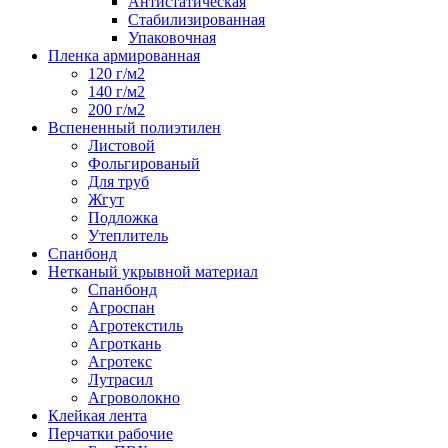
Антистатическая
Стабилизированная
Упаковочная
Пленка армированная
120 г/м2
140 г/м2
200 г/м2
Вспененный полиэтилен
Листовой
Фольгированый
Для труб
Жгут
Подложка
Утеплитель
Спанбонд
Нетканый укрывной материал
Спанбонд
Агроспан
Агротекстиль
Агроткань
Агротекс
Лутрасил
Агроволокно
Клейкая лента
Перчатки рабочие