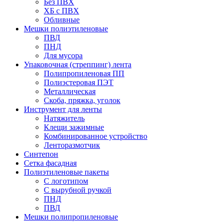
Без ПВХ
ХБ с ПВХ
Обливные
Мешки полиэтиленовые
ПВД
ПНД
Для мусора
Упаковочная (стреппинг) лента
Полипропиленовая ПП
Полиэстеровая ПЭТ
Металлическая
Скоба, пряжка, уголок
Инструмент для ленты
Натяжитель
Клещи зажимные
Комбинированное устройство
Ленторазмотчик
Синтепон
Сетка фасадная
Полиэтиленовые пакеты
С логотипом
С вырубной ручкой
ПНД
ПВД
Мешки полипропиленовые