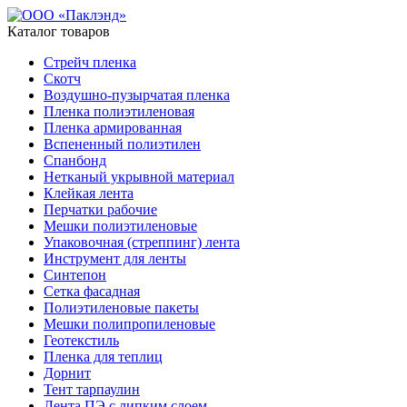
Каталог товаров
Стрейч пленка
Скотч
Воздушно-пузырчатая пленка
Пленка полиэтиленовая
Пленка армированная
Вспененный полиэтилен
Спанбонд
Нетканый укрывной материал
Клейкая лента
Перчатки рабочие
Мешки полиэтиленовые
Упаковочная (стреппинг) лента
Инструмент для ленты
Синтепон
Сетка фасадная
Полиэтиленовые пакеты
Мешки полипропиленовые
Геотекстиль
Пленка для теплиц
Дорнит
Тент тарпаулин
Лента ПЭ с липким слоем