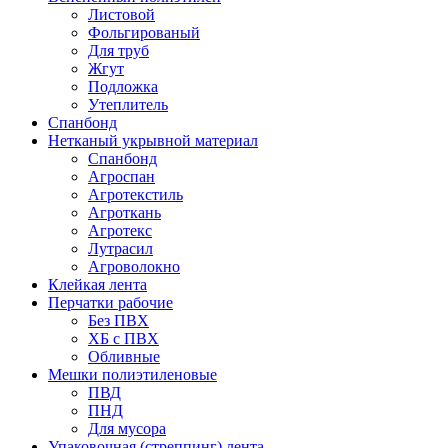
Листовой
Фольгированый
Для труб
Жгут
Подложка
Утеплитель
Спанбонд
Нетканый укрывной материал
Спанбонд
Агроспан
Агротекстиль
Агроткань
Агротекс
Лутрасил
Агроволокно
Клейкая лента
Перчатки рабочие
Без ПВХ
ХБ с ПВХ
Обливные
Мешки полиэтиленовые
ПВД
ПНД
Для мусора
Упаковочная (стреппинг) лента