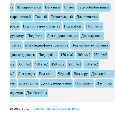
Дорнит
Иглопробивной
Нетканый
Оптом
Термообработанный
Термоскрепленный
Тканый
Строительный
Для отмостки
Для кровли
Под тротуарную плитку
Под асфальт
Под песок
Под брусчатку
Под бетон
Для гидроизоляции
Для парковки
Под отсыпку
Для ландшафтного дизайна
Под песчаную подушку
Для садовых дорожек
Под щебень
150 г/м2
200 г/м2
250 г/м2
300 г/м2
350 г/м2
400 г/м2
450 г/м2
500 г/м2
550 г/м2
600 г/м2
Для грядок
Под газон
Черный
Под кору
Для клубники
От травы
Для клумбы
Для мульчирования
Под мульчу
Для пруда
Для водоемов
Для бассейна
Сортировать по:
новизне
популярности
цене