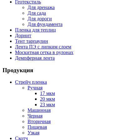
Геотекстиль
Для дренажа
Для сада
Для дороги
Для фундамента
Пленка для теплиц
Дорнит
Тент тарпаулин
Лента ПЭ с липким слоем
Москитная сетка в рулонах
Демпферная лента
Продукция
Стрейч пленка
Ручная
17 мкм
20 мкм
23 мкм
Машинная
Черная
Вторичная
Пищевая
Узкая
Скотч