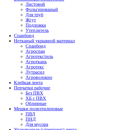
Листовой
Фольгированый
Для труб
Жгут
Подложка
Утеплитель
Спанбонд
Нетканый укрывной материал
Спанбонд
Агроспан
Агротекстиль
Агроткань
Агротекс
Лутрасил
Агроволокно
Клейкая лента
Перчатки рабочие
Без ПВХ
ХБ с ПВХ
Обливные
Мешки полиэтиленовые
ПВД
ПНД
Для мусора
Упаковочная (стреппинг) лента