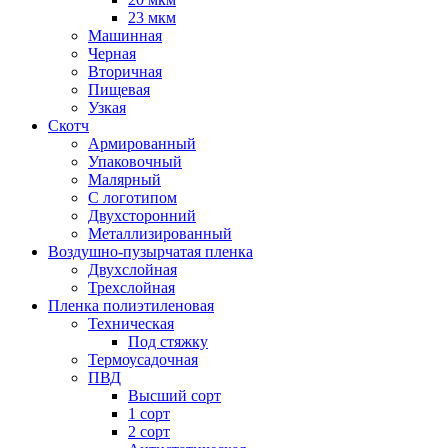
23 мкм
Машинная
Черная
Вторичная
Пищевая
Узкая
Скотч
Армированный
Упаковочный
Малярный
С логотипом
Двухсторонний
Металлизированный
Воздушно-пузырчатая пленка
Двухслойная
Трехслойная
Пленка полиэтиленовая
Техническая
Под стяжку
Термоусадочная
ПВД
Высший сорт
1 сорт
2 сорт