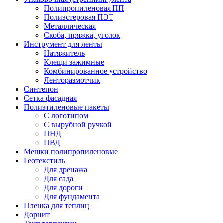
Полипропиленовая ПП
Полиэстеровая ПЭТ
Металлическая
Скоба, пряжка, уголок
Инструмент для ленты
Натяжитель
Клещи зажимные
Комбинированное устройство
Ленторазмотчик
Синтепон
Сетка фасадная
Полиэтиленовые пакеты
С логотипом
С вырубной ручкой
ПНД
ПВД
Мешки полипропиленовые
Геотекстиль
Для дренажа
Для сада
Для дороги
Для фундамента
Пленка для теплиц
Дорнит