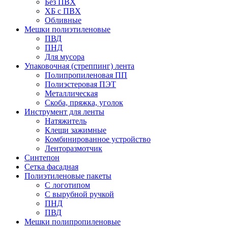
Без ПВХ
ХБ с ПВХ
Обливные
Мешки полиэтиленовые
ПВД
ПНД
Для мусора
Упаковочная (стреппинг) лента
Полипропиленовая ПП
Полиэстеровая ПЭТ
Металлическая
Скоба, пряжка, уголок
Инструмент для ленты
Натяжитель
Клещи зажимные
Комбинированное устройство
Ленторазмотчик
Синтепон
Сетка фасадная
Полиэтиленовые пакеты
С логотипом
С вырубной ручкой
ПНД
ПВД
Мешки полипропиленовые