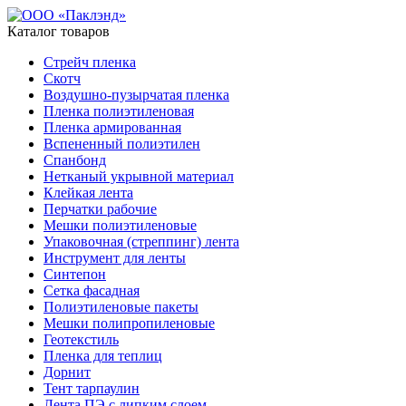
Каталог товаров
Стрейч пленка
Скотч
Воздушно-пузырчатая пленка
Пленка полиэтиленовая
Пленка армированная
Вспененный полиэтилен
Спанбонд
Нетканый укрывной материал
Клейкая лента
Перчатки рабочие
Мешки полиэтиленовые
Упаковочная (стреппинг) лента
Инструмент для ленты
Синтепон
Сетка фасадная
Полиэтиленовые пакеты
Мешки полипропиленовые
Геотекстиль
Пленка для теплиц
Дорнит
Тент тарпаулин
Лента ПЭ с липким слоем