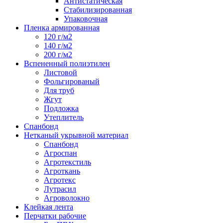
Антистатическая
Стабилизированная
Упаковочная
Пленка армированная
120 г/м2
140 г/м2
200 г/м2
Вспененный полиэтилен
Листовой
Фольгированый
Для труб
Жгут
Подложка
Утеплитель
Спанбонд
Нетканый укрывной материал
Спанбонд
Агроспан
Агротекстиль
Агроткань
Агротекс
Лутрасил
Агроволокно
Клейкая лента
Перчатки рабочие