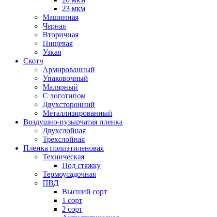
23 мкм
Машинная
Черная
Вторичная
Пищевая
Узкая
Скотч
Армированный
Упаковочный
Малярный
С логотипом
Двухсторонний
Металлизированный
Воздушно-пузырчатая пленка
Двухслойная
Трехслойная
Пленка полиэтиленовая
Техническая
Под стяжку
Термоусадочная
ПВД
Высший сорт
1 сорт
2 сорт