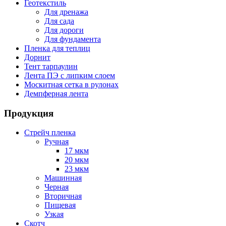
Геотекстиль
Для дренажа
Для сада
Для дороги
Для фундамента
Пленка для теплиц
Дорнит
Тент тарпаулин
Лента ПЭ с липким слоем
Москитная сетка в рулонах
Демпферная лента
Продукция
Стрейч пленка
Ручная
17 мкм
20 мкм
23 мкм
Машинная
Черная
Вторичная
Пищевая
Узкая
Скотч