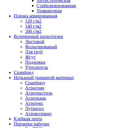
Антистатическая
Стабилизированная
Упаковочная
Пленка армированная
120 г/м2
140 г/м2
200 г/м2
Вспененный полиэтилен
Листовой
Фольгированый
Для труб
Жгут
Подложка
Утеплитель
Спанбонд
Нетканый укрывной материал
Спанбонд
Агроспан
Агротекстиль
Агроткань
Агротекс
Лутрасил
Агроволокно
Клейкая лента
Перчатки рабочие