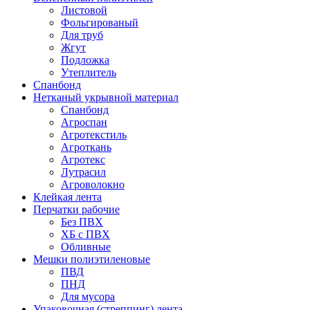
Листовой
Фольгированый
Для труб
Жгут
Подложка
Утеплитель
Спанбонд
Нетканый укрывной материал
Спанбонд
Агроспан
Агротекстиль
Агроткань
Агротекс
Лутрасил
Агроволокно
Клейкая лента
Перчатки рабочие
Без ПВХ
ХБ с ПВХ
Обливные
Мешки полиэтиленовые
ПВД
ПНД
Для мусора
Упаковочная (стреппинг) лента