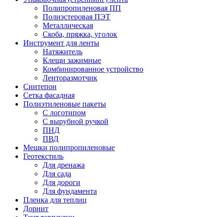
Полипропиленовая ПП
Полиэстеровая ПЭТ
Металлическая
Скоба, пряжка, уголок
Инструмент для ленты
Натяжитель
Клещи зажимные
Комбинированное устройство
Ленторазмотчик
Синтепон
Сетка фасадная
Полиэтиленовые пакеты
С логотипом
С вырубной ручкой
ПНД
ПВД
Мешки полипропиленовые
Геотекстиль
Для дренажа
Для сада
Для дороги
Для фундамента
Пленка для теплиц
Дорнит