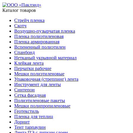
Каталог товаров
Стрейч пленка
Скотч
Воздушно-пузырчатая пленка
Пленка полиэтиленовая
Пленка армированная
Вспененный полиэтилен
Спанбонд
Нетканый укрывной материал
Клейкая лента
Перчатки рабочие
Мешки полиэтиленовые
Упаковочная (стреппинг) лента
Инструмент для ленты
Синтепон
Сетка фасадная
Полиэтиленовые пакеты
Мешки полипропиленовые
Геотекстиль
Пленка для теплиц
Дорнит
Тент тарпаулин
Лента ПЭ с липким слоем