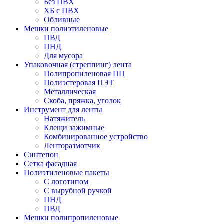
Без ПВХ
ХБ с ПВХ
Обливные
Мешки полиэтиленовые
ПВД
ПНД
Для мусора
Упаковочная (стреппинг) лента
Полипропиленовая ПП
Полиэстеровая ПЭТ
Металлическая
Скоба, пряжка, уголок
Инструмент для ленты
Натяжитель
Клещи зажимные
Комбинированное устройство
Ленторазмотчик
Синтепон
Сетка фасадная
Полиэтиленовые пакеты
С логотипом
С вырубной ручкой
ПНД
ПВД
Мешки полипропиленовые