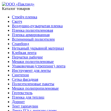
Каталог товаров
Стрейч пленка
Скотч
Воздушно-пузырчатая пленка
Пленка полиэтиленовая
Пленка армированная
Вспененный полиэтилен
Спанбонд
Нетканый укрывной материал
Клейкая лента
Перчатки рабочие
Мешки полиэтиленовые
Упаковочная (стреппинг) лента
Инструмент для ленты
Синтепон
Сетка фасадная
Полиэтиленовые пакеты
Мешки полипропиленовые
Геотекстиль
Пленка для теплиц
Дорнит
Тент тарпаулин
Лента ПЭ с липким слоем