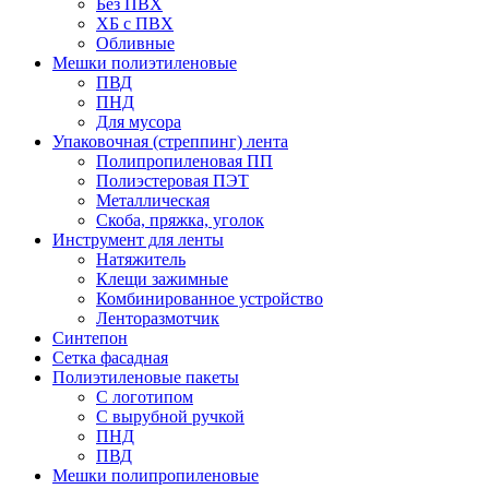
Без ПВХ
ХБ с ПВХ
Обливные
Мешки полиэтиленовые
ПВД
ПНД
Для мусора
Упаковочная (стреппинг) лента
Полипропиленовая ПП
Полиэстеровая ПЭТ
Металлическая
Скоба, пряжка, уголок
Инструмент для ленты
Натяжитель
Клещи зажимные
Комбинированное устройство
Ленторазмотчик
Синтепон
Сетка фасадная
Полиэтиленовые пакеты
С логотипом
С вырубной ручкой
ПНД
ПВД
Мешки полипропиленовые