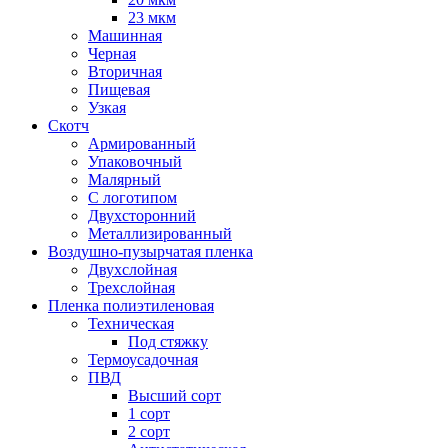
23 мкм
Машинная
Черная
Вторичная
Пищевая
Узкая
Скотч
Армированный
Упаковочный
Малярный
С логотипом
Двухсторонний
Металлизированный
Воздушно-пузырчатая пленка
Двухслойная
Трехслойная
Пленка полиэтиленовая
Техническая
Под стяжку
Термоусадочная
ПВД
Высший сорт
1 сорт
2 сорт