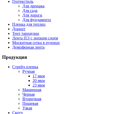
Геотекстиль
Для дренажа
Для сада
Для дороги
Для фундамента
Пленка для теплиц
Дорнит
Тент тарпаулин
Лента ПЭ с липким слоем
Москитная сетка в рулонах
Демпферная лента
Продукция
Стрейч пленка
Ручная
17 мкм
20 мкм
23 мкм
Машинная
Черная
Вторичная
Пищевая
Узкая
Скотч