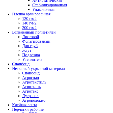
Антистатическая
Стабилизированная
Упаковочная
Пленка армированная
120 г/м2
140 г/м2
200 г/м2
Вспененный полиэтилен
Листовой
Фольгированый
Для труб
Жгут
Подложка
Утеплитель
Спанбонд
Нетканый укрывной материал
Спанбонд
Агроспан
Агротекстиль
Агроткань
Агротекс
Лутрасил
Агроволокно
Клейкая лента
Перчатки рабочие