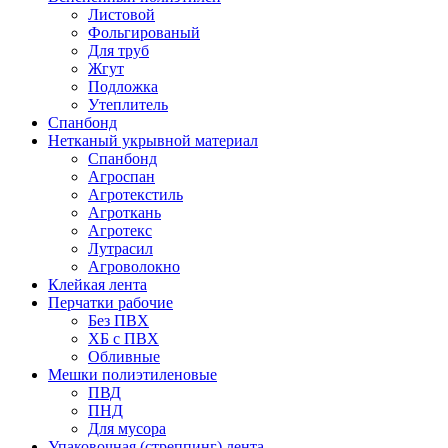
Листовой
Фольгированый
Для труб
Жгут
Подложка
Утеплитель
Спанбонд
Нетканый укрывной материал
Спанбонд
Агроспан
Агротекстиль
Агроткань
Агротекс
Лутрасил
Агроволокно
Клейкая лента
Перчатки рабочие
Без ПВХ
ХБ с ПВХ
Обливные
Мешки полиэтиленовые
ПВД
ПНД
Для мусора
Упаковочная (стреппинг) лента