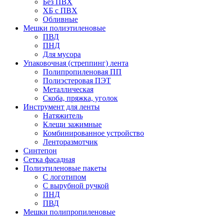
Без ПВХ
ХБ с ПВХ
Обливные
Мешки полиэтиленовые
ПВД
ПНД
Для мусора
Упаковочная (стреппинг) лента
Полипропиленовая ПП
Полиэстеровая ПЭТ
Металлическая
Скоба, пряжка, уголок
Инструмент для ленты
Натяжитель
Клещи зажимные
Комбинированное устройство
Ленторазмотчик
Синтепон
Сетка фасадная
Полиэтиленовые пакеты
С логотипом
С вырубной ручкой
ПНД
ПВД
Мешки полипропиленовые