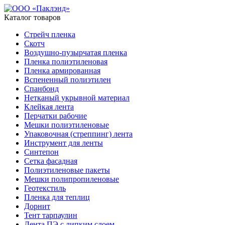
Каталог товаров
Стрейч пленка
Скотч
Воздушно-пузырчатая пленка
Пленка полиэтиленовая
Пленка армированная
Вспененный полиэтилен
Спанбонд
Нетканый укрывной материал
Клейкая лента
Перчатки рабочие
Мешки полиэтиленовые
Упаковочная (стреппинг) лента
Инструмент для ленты
Синтепон
Сетка фасадная
Полиэтиленовые пакеты
Мешки полипропиленовые
Геотекстиль
Пленка для теплиц
Дорнит
Тент тарпаулин
Лента ПЭ с липким слоем