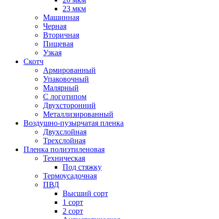
23 мкм
Машинная
Черная
Вторичная
Пищевая
Узкая
Скотч
Армированный
Упаковочный
Малярный
С логотипом
Двухсторонний
Металлизированный
Воздушно-пузырчатая пленка
Двухслойная
Трехслойная
Пленка полиэтиленовая
Техническая
Под стяжку
Термоусадочная
ПВД
Высший сорт
1 сорт
2 сорт