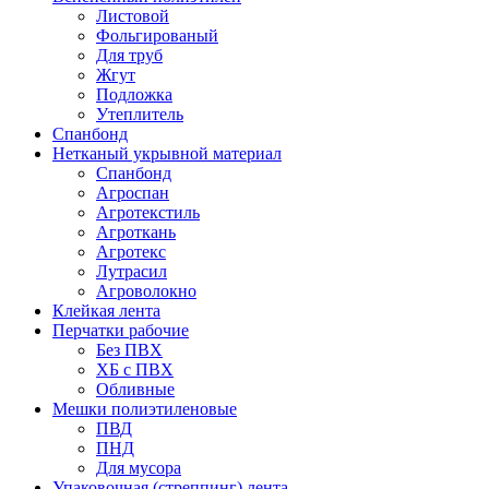
Листовой
Фольгированый
Для труб
Жгут
Подложка
Утеплитель
Спанбонд
Нетканый укрывной материал
Спанбонд
Агроспан
Агротекстиль
Агроткань
Агротекс
Лутрасил
Агроволокно
Клейкая лента
Перчатки рабочие
Без ПВХ
ХБ с ПВХ
Обливные
Мешки полиэтиленовые
ПВД
ПНД
Для мусора
Упаковочная (стреппинг) лента