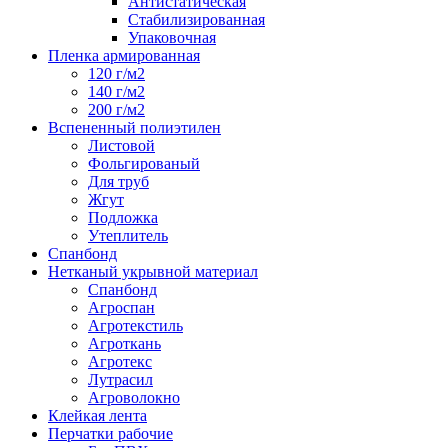
Антистатическая
Стабилизированная
Упаковочная
Пленка армированная
120 г/м2
140 г/м2
200 г/м2
Вспененный полиэтилен
Листовой
Фольгированый
Для труб
Жгут
Подложка
Утеплитель
Спанбонд
Нетканый укрывной материал
Спанбонд
Агроспан
Агротекстиль
Агроткань
Агротекс
Лутрасил
Агроволокно
Клейкая лента
Перчатки рабочие