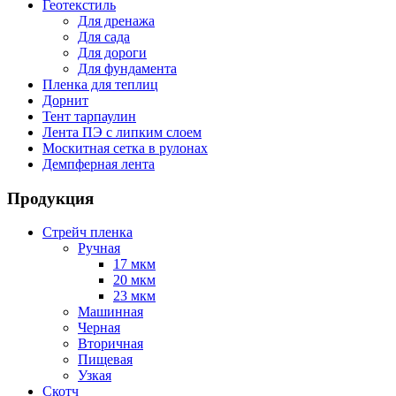
Геотекстиль
Для дренажа
Для сада
Для дороги
Для фундамента
Пленка для теплиц
Дорнит
Тент тарпаулин
Лента ПЭ с липким слоем
Москитная сетка в рулонах
Демпферная лента
Продукция
Стрейч пленка
Ручная
17 мкм
20 мкм
23 мкм
Машинная
Черная
Вторичная
Пищевая
Узкая
Скотч