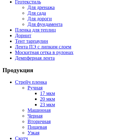
Геотекстиль
Для дренажа
Для сада
Для дороги
Для фундамента
Пленка для теплиц
Дорнит
Тент тарпаулин
Лента ПЭ с липким слоем
Москитная сетка в рулонах
Демпферная лента
Продукция
Стрейч пленка
Ручная
17 мкм
20 мкм
23 мкм
Машинная
Черная
Вторичная
Пищевая
Узкая
Скотч