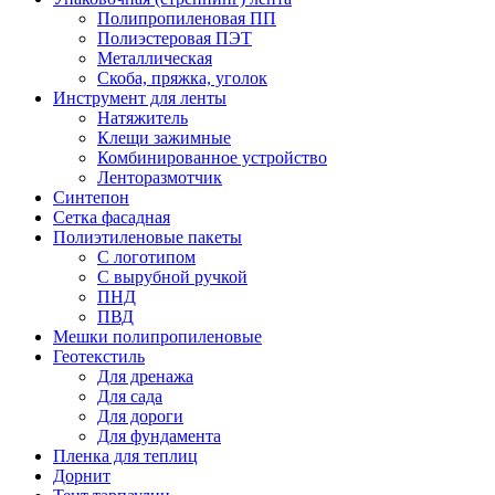
Полипропиленовая ПП
Полиэстеровая ПЭТ
Металлическая
Скоба, пряжка, уголок
Инструмент для ленты
Натяжитель
Клещи зажимные
Комбинированное устройство
Ленторазмотчик
Синтепон
Сетка фасадная
Полиэтиленовые пакеты
С логотипом
С вырубной ручкой
ПНД
ПВД
Мешки полипропиленовые
Геотекстиль
Для дренажа
Для сада
Для дороги
Для фундамента
Пленка для теплиц
Дорнит