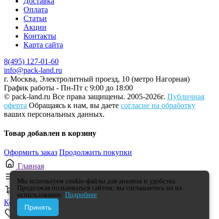
Доставка
Оплата
Статьи
Акции
Контакты
Карта сайта
8(495) 127-01-60
info@pack-land.ru
г. Москва, Электролитный проезд, 10 (метро Нагорная)
График работы - Пн-Пт с 9:00 до 18:00
© pack-land.ru
Все права защищены. 2005-2026г.
Публичная
оферта
Обращаясь к нам, вы даете
согласие на обработку
ваших персональных данных.
Товар добавлен в корзину
Оформить заказ
Продолжить покупки
Главная
Каталог
Мы используем cookie-файлы для анализа и удобства.
Продолжая пользоваться сайтом, вы соглашаетесь на их
0
использование.
Подробнее
Корзина
Принять
0