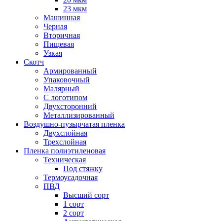
23 мкм
Машинная
Черная
Вторичная
Пищевая
Узкая
Скотч
Армированный
Упаковочный
Малярный
С логотипом
Двухсторонний
Металлизированный
Воздушно-пузырчатая пленка
Двухслойная
Трехслойная
Пленка полиэтиленовая
Техническая
Под стяжку
Термоусадочная
ПВД
Высший сорт
1 сорт
2 сорт