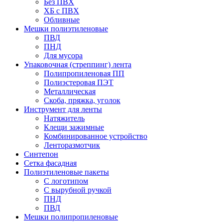
Без ПВХ
ХБ с ПВХ
Обливные
Мешки полиэтиленовые
ПВД
ПНД
Для мусора
Упаковочная (стреппинг) лента
Полипропиленовая ПП
Полиэстеровая ПЭТ
Металлическая
Скоба, пряжка, уголок
Инструмент для ленты
Натяжитель
Клещи зажимные
Комбинированное устройство
Ленторазмотчик
Синтепон
Сетка фасадная
Полиэтиленовые пакеты
С логотипом
С вырубной ручкой
ПНД
ПВД
Мешки полипропиленовые