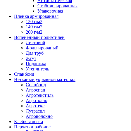
Антистатическая
Стабилизированная
Упаковочная
Пленка армированная
120 г/м2
140 г/м2
200 г/м2
Вспененный полиэтилен
Листовой
Фольгированый
Для труб
Жгут
Подложка
Утеплитель
Спанбонд
Нетканый укрывной материал
Спанбонд
Агроспан
Агротекстиль
Агроткань
Агротекс
Лутрасил
Агроволокно
Клейкая лента
Перчатки рабочие