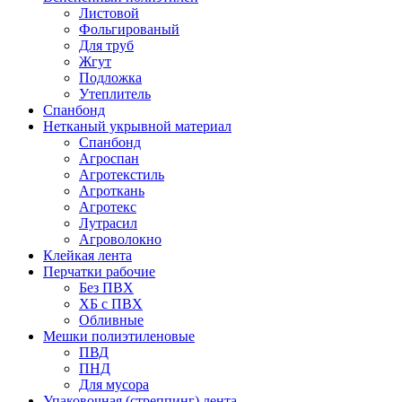
Листовой
Фольгированый
Для труб
Жгут
Подложка
Утеплитель
Спанбонд
Нетканый укрывной материал
Спанбонд
Агроспан
Агротекстиль
Агроткань
Агротекс
Лутрасил
Агроволокно
Клейкая лента
Перчатки рабочие
Без ПВХ
ХБ с ПВХ
Обливные
Мешки полиэтиленовые
ПВД
ПНД
Для мусора
Упаковочная (стреппинг) лента