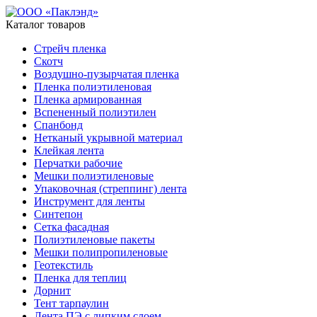
Каталог товаров
Стрейч пленка
Скотч
Воздушно-пузырчатая пленка
Пленка полиэтиленовая
Пленка армированная
Вспененный полиэтилен
Спанбонд
Нетканый укрывной материал
Клейкая лента
Перчатки рабочие
Мешки полиэтиленовые
Упаковочная (стреппинг) лента
Инструмент для ленты
Синтепон
Сетка фасадная
Полиэтиленовые пакеты
Мешки полипропиленовые
Геотекстиль
Пленка для теплиц
Дорнит
Тент тарпаулин
Лента ПЭ с липким слоем