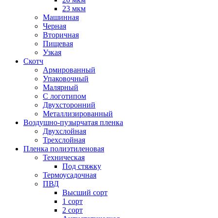
23 мкм
Машинная
Черная
Вторичная
Пищевая
Узкая
Скотч
Армированный
Упаковочный
Малярный
С логотипом
Двухсторонний
Металлизированный
Воздушно-пузырчатая пленка
Двухслойная
Трехслойная
Пленка полиэтиленовая
Техническая
Под стяжку
Термоусадочная
ПВД
Высший сорт
1 сорт
2 сорт