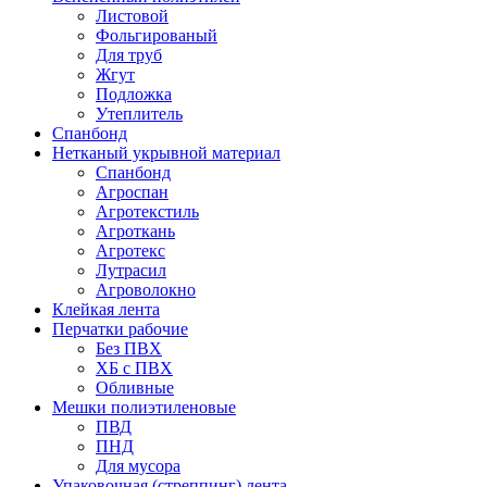
Листовой
Фольгированый
Для труб
Жгут
Подложка
Утеплитель
Спанбонд
Нетканый укрывной материал
Спанбонд
Агроспан
Агротекстиль
Агроткань
Агротекс
Лутрасил
Агроволокно
Клейкая лента
Перчатки рабочие
Без ПВХ
ХБ с ПВХ
Обливные
Мешки полиэтиленовые
ПВД
ПНД
Для мусора
Упаковочная (стреппинг) лента