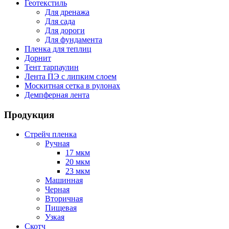
Геотекстиль
Для дренажа
Для сада
Для дороги
Для фундамента
Пленка для теплиц
Дорнит
Тент тарпаулин
Лента ПЭ с липким слоем
Москитная сетка в рулонах
Демпферная лента
Продукция
Стрейч пленка
Ручная
17 мкм
20 мкм
23 мкм
Машинная
Черная
Вторичная
Пищевая
Узкая
Скотч