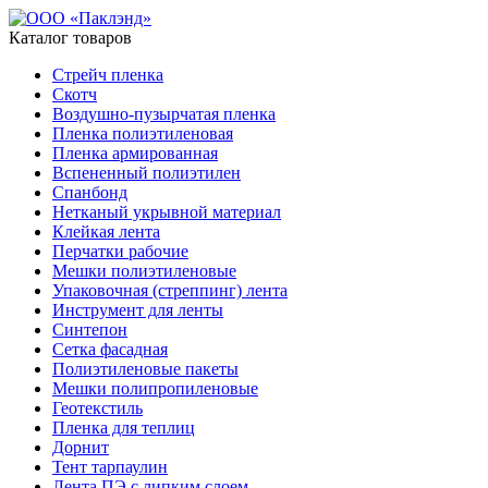
Каталог товаров
Стрейч пленка
Скотч
Воздушно-пузырчатая пленка
Пленка полиэтиленовая
Пленка армированная
Вспененный полиэтилен
Спанбонд
Нетканый укрывной материал
Клейкая лента
Перчатки рабочие
Мешки полиэтиленовые
Упаковочная (стреппинг) лента
Инструмент для ленты
Синтепон
Сетка фасадная
Полиэтиленовые пакеты
Мешки полипропиленовые
Геотекстиль
Пленка для теплиц
Дорнит
Тент тарпаулин
Лента ПЭ с липким слоем