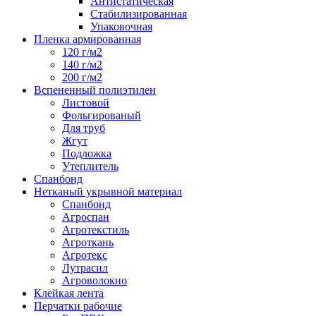
Антистатическая
Стабилизированная
Упаковочная
Пленка армированная
120 г/м2
140 г/м2
200 г/м2
Вспененный полиэтилен
Листовой
Фольгированый
Для труб
Жгут
Подложка
Утеплитель
Спанбонд
Нетканый укрывной материал
Спанбонд
Агроспан
Агротекстиль
Агроткань
Агротекс
Лутрасил
Агроволокно
Клейкая лента
Перчатки рабочие