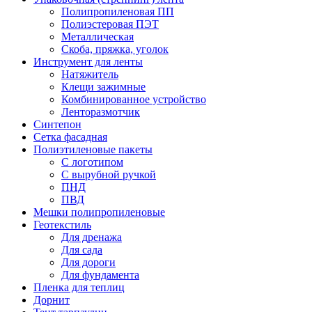
Полипропиленовая ПП
Полиэстеровая ПЭТ
Металлическая
Скоба, пряжка, уголок
Инструмент для ленты
Натяжитель
Клещи зажимные
Комбинированное устройство
Ленторазмотчик
Синтепон
Сетка фасадная
Полиэтиленовые пакеты
С логотипом
С вырубной ручкой
ПНД
ПВД
Мешки полипропиленовые
Геотекстиль
Для дренажа
Для сада
Для дороги
Для фундамента
Пленка для теплиц
Дорнит