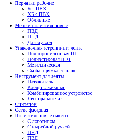
Перчатки рабочие
Без ПВХ
ХБ с ПВХ
Обливные
Мешки полиэтиленовые
ПВД
ПНД
Для мусора
Упаковочная (стреппинг) лента
Полипропиленовая ПП
Полиэстеровая ПЭТ
Металлическая
Скоба, пряжка, уголок
Инструмент для ленты
Натяжитель
Клещи зажимные
Комбинированное устройство
Ленторазмотчик
Синтепон
Сетка фасадная
Полиэтиленовые пакеты
С логотипом
С вырубной ручкой
ПНД
ПВД