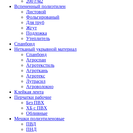
200 г/м2
Вспененный полиэтилен
Листовой
Фольгированый
Для труб
Жгут
Подложка
Утеплитель
Спанбонд
Нетканый укрывной материал
Спанбонд
Агроспан
Агротекстиль
Агроткань
Агротекс
Лутрасил
Агроволокно
Клейкая лента
Перчатки рабочие
Без ПВХ
ХБ с ПВХ
Обливные
Мешки полиэтиленовые
ПВД
ПНД