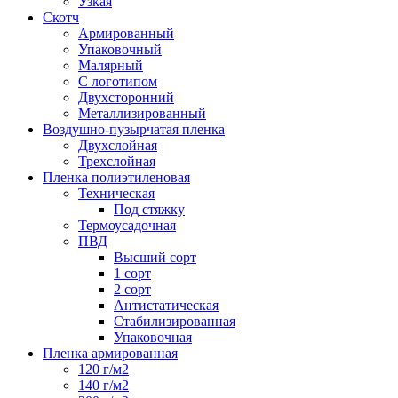
Узкая
Скотч
Армированный
Упаковочный
Малярный
С логотипом
Двухсторонний
Металлизированный
Воздушно-пузырчатая пленка
Двухслойная
Трехслойная
Пленка полиэтиленовая
Техническая
Под стяжку
Термоусадочная
ПВД
Высший сорт
1 сорт
2 сорт
Антистатическая
Стабилизированная
Упаковочная
Пленка армированная
120 г/м2
140 г/м2