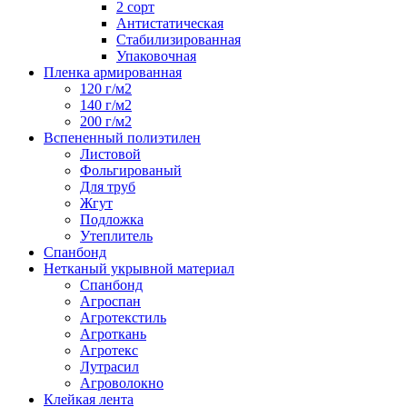
2 сорт
Антистатическая
Стабилизированная
Упаковочная
Пленка армированная
120 г/м2
140 г/м2
200 г/м2
Вспененный полиэтилен
Листовой
Фольгированый
Для труб
Жгут
Подложка
Утеплитель
Спанбонд
Нетканый укрывной материал
Спанбонд
Агроспан
Агротекстиль
Агроткань
Агротекс
Лутрасил
Агроволокно
Клейкая лента