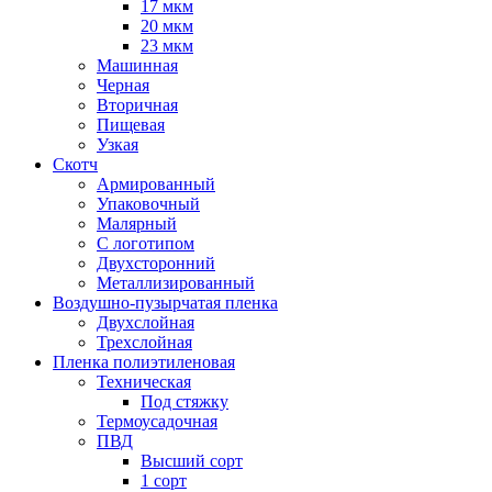
17 мкм
20 мкм
23 мкм
Машинная
Черная
Вторичная
Пищевая
Узкая
Скотч
Армированный
Упаковочный
Малярный
С логотипом
Двухсторонний
Металлизированный
Воздушно-пузырчатая пленка
Двухслойная
Трехслойная
Пленка полиэтиленовая
Техническая
Под стяжку
Термоусадочная
ПВД
Высший сорт
1 сорт