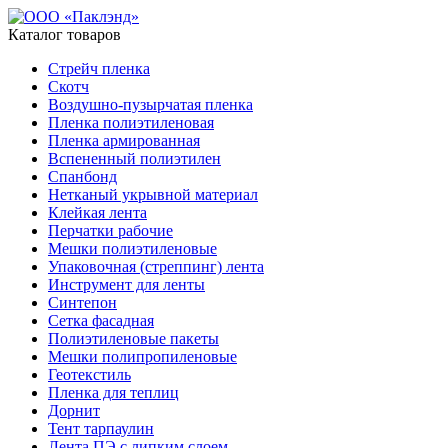
Каталог товаров
Стрейч пленка
Скотч
Воздушно-пузырчатая пленка
Пленка полиэтиленовая
Пленка армированная
Вспененный полиэтилен
Спанбонд
Нетканый укрывной материал
Клейкая лента
Перчатки рабочие
Мешки полиэтиленовые
Упаковочная (стреппинг) лента
Инструмент для ленты
Синтепон
Сетка фасадная
Полиэтиленовые пакеты
Мешки полипропиленовые
Геотекстиль
Пленка для теплиц
Дорнит
Тент тарпаулин
Лента ПЭ с липким слоем