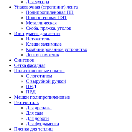
Для мусора
Упаковочная (стреппинг) лента
Полипропиленовая ПП
Полиэстеровая ПЭТ
Металлическая
Скоба, пряжка, уголок
Инструмент для ленты
Натяжитель
Клещи зажимные
Комбинированное устройство
Ленторазмотчик
Синтепон
Сетка фасадная
Полиэтиленовые пакеты
С логотипом
С вырубной ручкой
ПНД
ПВД
Мешки полипропиленовые
Геотекстиль
Для дренажа
Для сада
Для дороги
Для фундамента
Пленка для теплиц