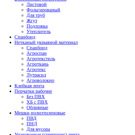
Листовой
Фольгированый
Для труб
Жгут
Подложка
Утеплитель
Спанбонд
Нетканый укрывной материал
Спанбонд
Агроспан
Агротекстиль
Агроткань
Агротекс
Лутрасил
Агроволокно
Клейкая лента
Перчатки рабочие
Без ПВХ
ХБ с ПВХ
Обливные
Мешки полиэтиленовые
ПВД
ПНД
Для мусора
Упаковочная (стреппинг) лента