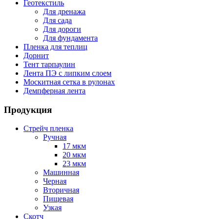
Геотекстиль
Для дренажа
Для сада
Для дороги
Для фундамента
Пленка для теплиц
Дорнит
Тент тарпаулин
Лента ПЭ с липким слоем
Москитная сетка в рулонах
Демпферная лента
Продукция
Стрейч пленка
Ручная
17 мкм
20 мкм
23 мкм
Машинная
Черная
Вторичная
Пищевая
Узкая
Скотч