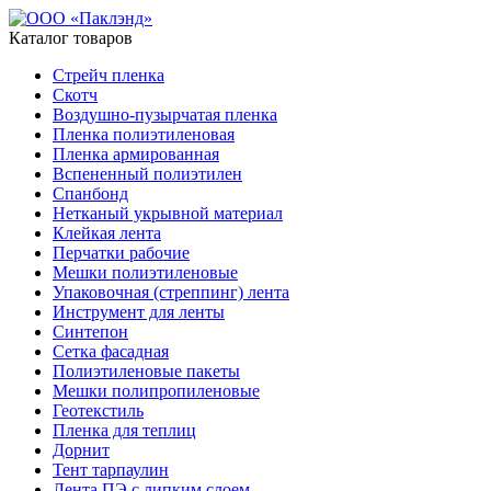
Каталог товаров
Стрейч пленка
Скотч
Воздушно-пузырчатая пленка
Пленка полиэтиленовая
Пленка армированная
Вспененный полиэтилен
Спанбонд
Нетканый укрывной материал
Клейкая лента
Перчатки рабочие
Мешки полиэтиленовые
Упаковочная (стреппинг) лента
Инструмент для ленты
Синтепон
Сетка фасадная
Полиэтиленовые пакеты
Мешки полипропиленовые
Геотекстиль
Пленка для теплиц
Дорнит
Тент тарпаулин
Лента ПЭ с липким слоем