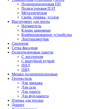
Полипропиленовая ПП
Полиэстеровая ПЭТ
Металлическая
Скоба, пряжка, уголок
Инструмент для ленты
Натяжитель
Клещи зажимные
Комбинированное устройство
Ленторазмотчик
Синтепон
Сетка фасадная
Полиэтиленовые пакеты
С логотипом
С вырубной ручкой
ПНД
ПВД
Мешки полипропиленовые
Геотекстиль
Для дренажа
Для сада
Для дороги
Для фундамента
Пленка для теплиц
Дорнит