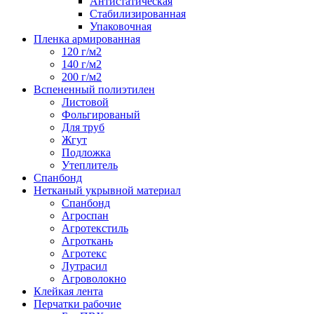
Антистатическая
Стабилизированная
Упаковочная
Пленка армированная
120 г/м2
140 г/м2
200 г/м2
Вспененный полиэтилен
Листовой
Фольгированый
Для труб
Жгут
Подложка
Утеплитель
Спанбонд
Нетканый укрывной материал
Спанбонд
Агроспан
Агротекстиль
Агроткань
Агротекс
Лутрасил
Агроволокно
Клейкая лента
Перчатки рабочие