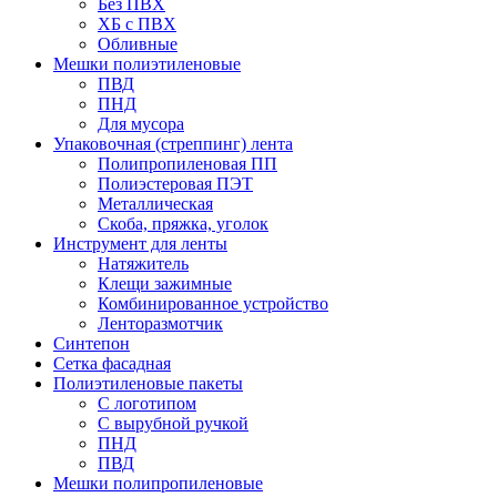
Без ПВХ
ХБ с ПВХ
Обливные
Мешки полиэтиленовые
ПВД
ПНД
Для мусора
Упаковочная (стреппинг) лента
Полипропиленовая ПП
Полиэстеровая ПЭТ
Металлическая
Скоба, пряжка, уголок
Инструмент для ленты
Натяжитель
Клещи зажимные
Комбинированное устройство
Ленторазмотчик
Синтепон
Сетка фасадная
Полиэтиленовые пакеты
С логотипом
С вырубной ручкой
ПНД
ПВД
Мешки полипропиленовые