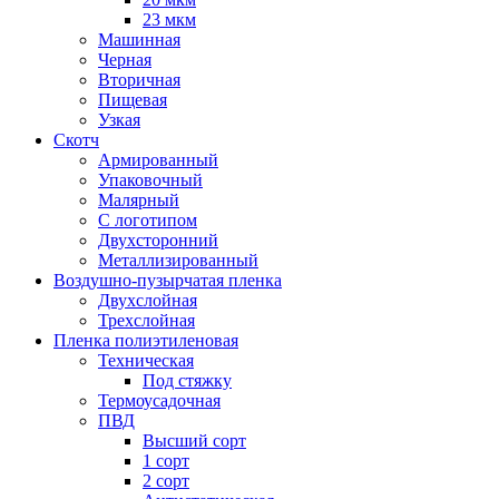
23 мкм
Машинная
Черная
Вторичная
Пищевая
Узкая
Скотч
Армированный
Упаковочный
Малярный
С логотипом
Двухсторонний
Металлизированный
Воздушно-пузырчатая пленка
Двухслойная
Трехслойная
Пленка полиэтиленовая
Техническая
Под стяжку
Термоусадочная
ПВД
Высший сорт
1 сорт
2 сорт