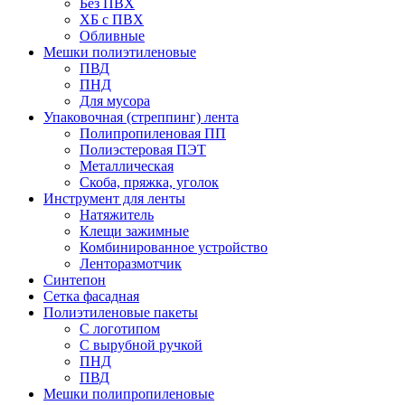
Без ПВХ
ХБ с ПВХ
Обливные
Мешки полиэтиленовые
ПВД
ПНД
Для мусора
Упаковочная (стреппинг) лента
Полипропиленовая ПП
Полиэстеровая ПЭТ
Металлическая
Скоба, пряжка, уголок
Инструмент для ленты
Натяжитель
Клещи зажимные
Комбинированное устройство
Ленторазмотчик
Синтепон
Сетка фасадная
Полиэтиленовые пакеты
С логотипом
С вырубной ручкой
ПНД
ПВД
Мешки полипропиленовые