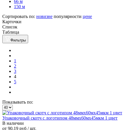
66 м
150 м
Сортировать по:
новизне
популярности
цене
Карточки
Список
Таблица
Фильтры
1
2
3
4
5
Показывать по:
Упаковочный скотч с логотипом 48ммx60мx45мкм 1 цвет
В наличии
от
90.19 руб
/ шт.