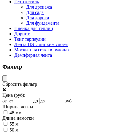
Геотекстиль
Для дренажа
Для сада
Для дороги
Для фундамента
Пленка для теплиц
Дорнит
Тент тарпаулин
Лента ПЭ с липким слоем
Москитная сетка в рулонах
Демпферная лента
Фильтр
Сбросить фильтр
✖
Цена
(руб)
:
от
до
руб
Ширина ленты
48 мм
Длина намотки
55 м
50 м