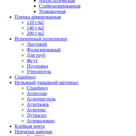
Антистатическая
Стабилизированная
Упаковочная
Пленка армированная
120 г/м2
140 г/м2
200 г/м2
Вспененный полиэтилен
Листовой
Фольгированый
Для труб
Жгут
Подложка
Утеплитель
Спанбонд
Нетканый укрывной материал
Спанбонд
Агроспан
Агротекстиль
Агроткань
Агротекс
Лутрасил
Агроволокно
Клейкая лента
Перчатки рабочие