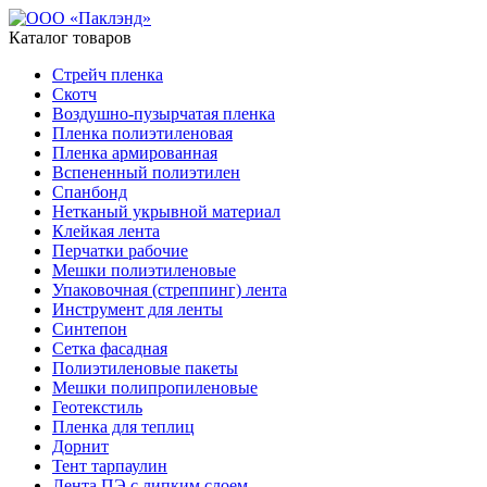
Каталог товаров
Стрейч пленка
Скотч
Воздушно-пузырчатая пленка
Пленка полиэтиленовая
Пленка армированная
Вспененный полиэтилен
Спанбонд
Нетканый укрывной материал
Клейкая лента
Перчатки рабочие
Мешки полиэтиленовые
Упаковочная (стреппинг) лента
Инструмент для ленты
Синтепон
Сетка фасадная
Полиэтиленовые пакеты
Мешки полипропиленовые
Геотекстиль
Пленка для теплиц
Дорнит
Тент тарпаулин
Лента ПЭ с липким слоем