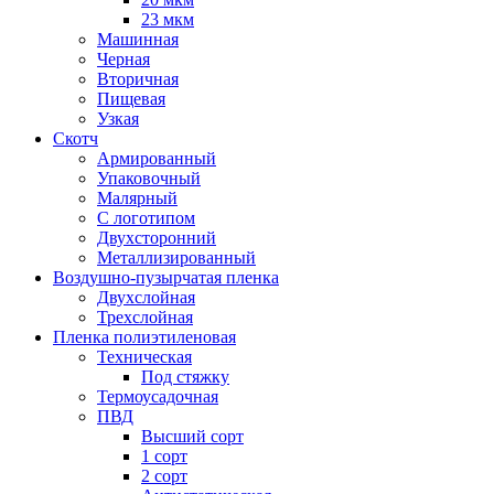
23 мкм
Машинная
Черная
Вторичная
Пищевая
Узкая
Скотч
Армированный
Упаковочный
Малярный
С логотипом
Двухсторонний
Металлизированный
Воздушно-пузырчатая пленка
Двухслойная
Трехслойная
Пленка полиэтиленовая
Техническая
Под стяжку
Термоусадочная
ПВД
Высший сорт
1 сорт
2 сорт