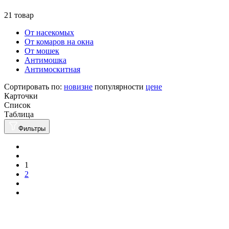
21 товар
От насекомых
От комаров на окна
От мошек
Антимошка
Антимоскитная
Сортировать по:
новизне
популярности
цене
Карточки
Список
Таблица
Фильтры
1
2