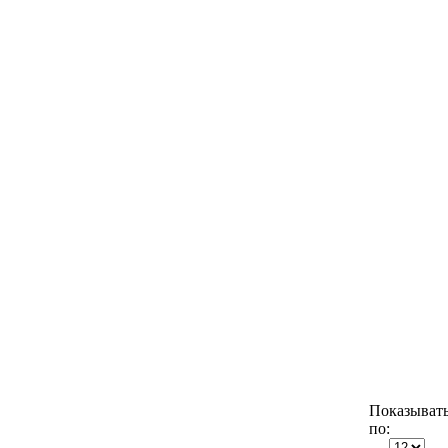
Показыват
по: