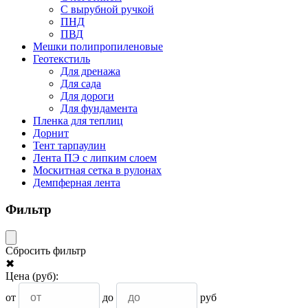
С вырубной ручкой
ПНД
ПВД
Мешки полипропиленовые
Геотекстиль
Для дренажа
Для сада
Для дороги
Для фундамента
Пленка для теплиц
Дорнит
Тент тарпаулин
Лента ПЭ с липким слоем
Москитная сетка в рулонах
Демпферная лента
Фильтр
Сбросить фильтр
✖
Цена
(руб)
:
от
до
руб