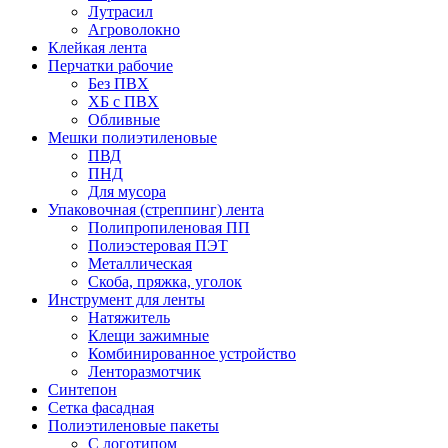
Лутрасил
Агроволокно
Клейкая лента
Перчатки рабочие
Без ПВХ
ХБ с ПВХ
Обливные
Мешки полиэтиленовые
ПВД
ПНД
Для мусора
Упаковочная (стреппинг) лента
Полипропиленовая ПП
Полиэстеровая ПЭТ
Металлическая
Скоба, пряжка, уголок
Инструмент для ленты
Натяжитель
Клещи зажимные
Комбинированное устройство
Ленторазмотчик
Синтепон
Сетка фасадная
Полиэтиленовые пакеты
С логотипом