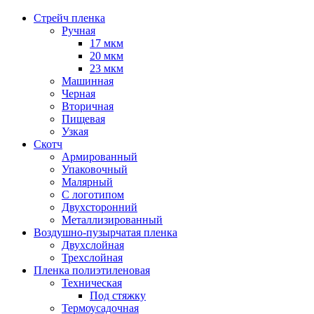
Стрейч пленка
Ручная
17 мкм
20 мкм
23 мкм
Машинная
Черная
Вторичная
Пищевая
Узкая
Скотч
Армированный
Упаковочный
Малярный
С логотипом
Двухсторонний
Металлизированный
Воздушно-пузырчатая пленка
Двухслойная
Трехслойная
Пленка полиэтиленовая
Техническая
Под стяжку
Термоусадочная