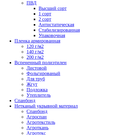
ПВД
Высший сорт
1 сорт
2 сорт
Антистатическая
Стабилизированная
Упаковочная
Пленка армированная
120 г/м2
140 г/м2
200 г/м2
Вспененный полиэтилен
Листовой
Фольгированый
Для труб
Жгут
Подложка
Утеплитель
Спанбонд
Нетканый укрывной материал
Спанбонд
Агроспан
Агротекстиль
Агроткань
Агротекс