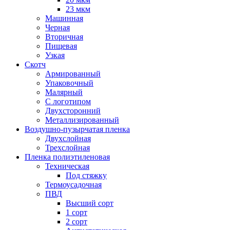
23 мкм
Машинная
Черная
Вторичная
Пищевая
Узкая
Скотч
Армированный
Упаковочный
Малярный
С логотипом
Двухсторонний
Металлизированный
Воздушно-пузырчатая пленка
Двухслойная
Трехслойная
Пленка полиэтиленовая
Техническая
Под стяжку
Термоусадочная
ПВД
Высший сорт
1 сорт
2 сорт