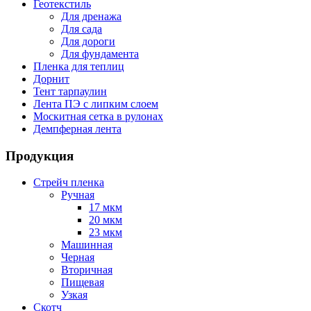
Геотекстиль
Для дренажа
Для сада
Для дороги
Для фундамента
Пленка для теплиц
Дорнит
Тент тарпаулин
Лента ПЭ с липким слоем
Москитная сетка в рулонах
Демпферная лента
Продукция
Стрейч пленка
Ручная
17 мкм
20 мкм
23 мкм
Машинная
Черная
Вторичная
Пищевая
Узкая
Скотч