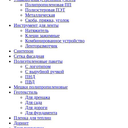
Полипропиленовая ПП
Полиэстеровая ПЭТ
Металлическая
Скоба, пряжка, уголок
Инструмент для ленты
Натяжитель
Клещи зажимные
Комбинированное устройство
Ленторазмотчик
Синтепон
Сетка фасадная
Полиэтиленовые пакеты
С логотипом
С вырубной ручкой
ПНД
ПВД
Мешки полипропиленовые
Геотекстиль
Для дренажа
Для сада
Для дороги
Для фундамента
Пленка для теплиц
Дорнит