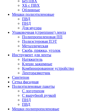
Без ПВХ
ХБ с ПВХ
Обливные
Мешки полиэтиленовые
ПВД
ПНД
Для мусора
Упаковочная (стреппинг) лента
Полипропиленовая ПП
Полиэстеровая ПЭТ
Металлическая
Скоба, пряжка, уголок
Инструмент для ленты
Натяжитель
Клещи зажимные
Комбинированное устройство
Ленторазмотчик
Синтепон
Сетка фасадная
Полиэтиленовые пакеты
С логотипом
С вырубной ручкой
ПНД
ПВД
Мешки полипропиленовые