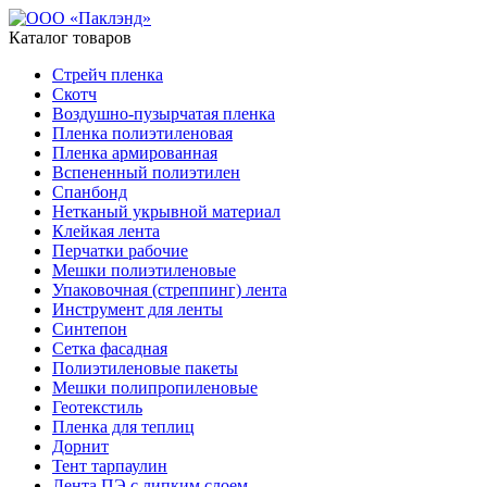
Каталог товаров
Стрейч пленка
Скотч
Воздушно-пузырчатая пленка
Пленка полиэтиленовая
Пленка армированная
Вспененный полиэтилен
Спанбонд
Нетканый укрывной материал
Клейкая лента
Перчатки рабочие
Мешки полиэтиленовые
Упаковочная (стреппинг) лента
Инструмент для ленты
Синтепон
Сетка фасадная
Полиэтиленовые пакеты
Мешки полипропиленовые
Геотекстиль
Пленка для теплиц
Дорнит
Тент тарпаулин
Лента ПЭ с липким слоем