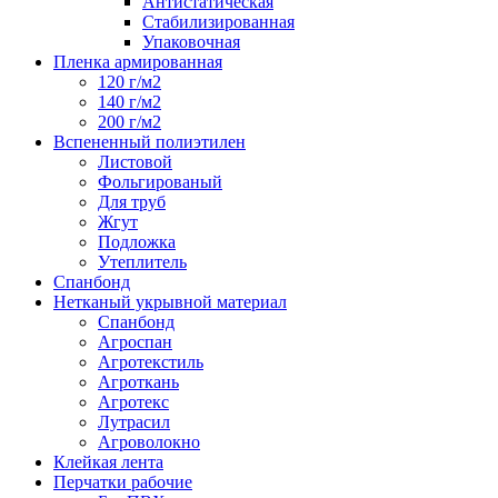
Антистатическая
Стабилизированная
Упаковочная
Пленка армированная
120 г/м2
140 г/м2
200 г/м2
Вспененный полиэтилен
Листовой
Фольгированый
Для труб
Жгут
Подложка
Утеплитель
Спанбонд
Нетканый укрывной материал
Спанбонд
Агроспан
Агротекстиль
Агроткань
Агротекс
Лутрасил
Агроволокно
Клейкая лента
Перчатки рабочие