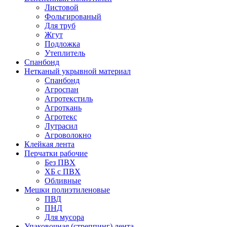
Листовой
Фольгированый
Для труб
Жгут
Подложка
Утеплитель
Спанбонд
Нетканый укрывной материал
Спанбонд
Агроспан
Агротекстиль
Агроткань
Агротекс
Лутрасил
Агроволокно
Клейкая лента
Перчатки рабочие
Без ПВХ
ХБ с ПВХ
Обливные
Мешки полиэтиленовые
ПВД
ПНД
Для мусора
Упаковочная (стреппинг) лента