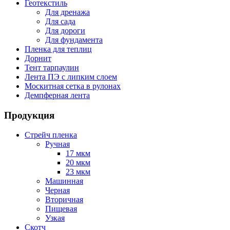
Геотекстиль
Для дренажа
Для сада
Для дороги
Для фундамента
Пленка для теплиц
Дорнит
Тент тарпаулин
Лента ПЭ с липким слоем
Москитная сетка в рулонах
Демпферная лента
Продукция
Стрейч пленка
Ручная
17 мкм
20 мкм
23 мкм
Машинная
Черная
Вторичная
Пищевая
Узкая
Скотч