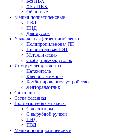
Без ПВХ
ХБ с ПВХ
Обливные
Мешки полиэтиленовые
ПВД
ПНД
Для мусора
Упаковочная (стреппинг) лента
Полипропиленовая ПП
Полиэстеровая ПЭТ
Металлическая
Скоба, пряжка, уголок
Инструмент для ленты
Натяжитель
Клещи зажимные
Комбинированное устройство
Ленторазмотчик
Синтепон
Сетка фасадная
Полиэтиленовые пакеты
С логотипом
С вырубной ручкой
ПНД
ПВД
Мешки полипропиленовые