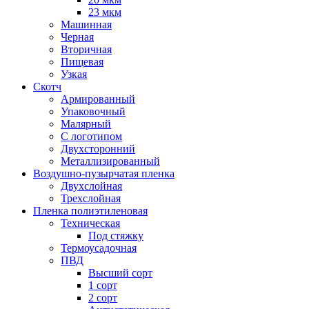
23 мкм
Машинная
Черная
Вторичная
Пищевая
Узкая
Скотч
Армированный
Упаковочный
Малярный
С логотипом
Двухсторонний
Металлизированный
Воздушно-пузырчатая пленка
Двухслойная
Трехслойная
Пленка полиэтиленовая
Техническая
Под стяжку
Термоусадочная
ПВД
Высший сорт
1 сорт
2 сорт