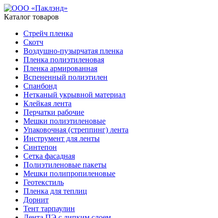
Каталог товаров
Стрейч пленка
Скотч
Воздушно-пузырчатая пленка
Пленка полиэтиленовая
Пленка армированная
Вспененный полиэтилен
Спанбонд
Нетканый укрывной материал
Клейкая лента
Перчатки рабочие
Мешки полиэтиленовые
Упаковочная (стреппинг) лента
Инструмент для ленты
Синтепон
Сетка фасадная
Полиэтиленовые пакеты
Мешки полипропиленовые
Геотекстиль
Пленка для теплиц
Дорнит
Тент тарпаулин
Лента ПЭ с липким слоем