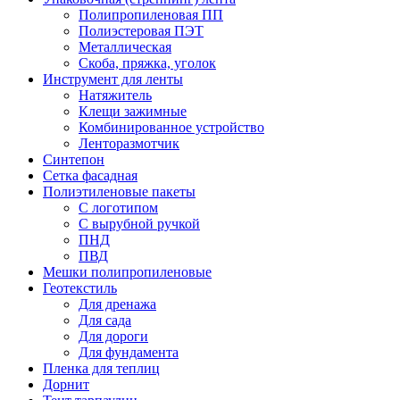
Полипропиленовая ПП
Полиэстеровая ПЭТ
Металлическая
Скоба, пряжка, уголок
Инструмент для ленты
Натяжитель
Клещи зажимные
Комбинированное устройство
Ленторазмотчик
Синтепон
Сетка фасадная
Полиэтиленовые пакеты
С логотипом
С вырубной ручкой
ПНД
ПВД
Мешки полипропиленовые
Геотекстиль
Для дренажа
Для сада
Для дороги
Для фундамента
Пленка для теплиц
Дорнит