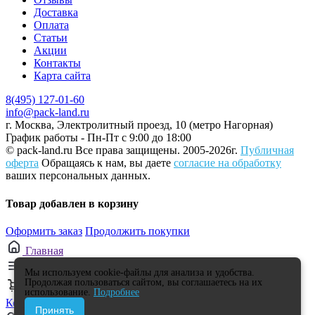
Доставка
Оплата
Статьи
Акции
Контакты
Карта сайта
8(495) 127-01-60
info@pack-land.ru
г. Москва, Электролитный проезд, 10 (метро Нагорная)
График работы - Пн-Пт с 9:00 до 18:00
© pack-land.ru
Все права защищены. 2005-2026г.
Публичная
оферта
Обращаясь к нам, вы даете
согласие на обработку
ваших персональных данных.
Товар добавлен в корзину
Оформить заказ
Продолжить покупки
Главная
Каталог
Мы используем cookie-файлы для анализа и удобства.
Продолжая пользоваться сайтом, вы соглашаетесь на их
0
использование.
Подробнее
Корзина
Принять