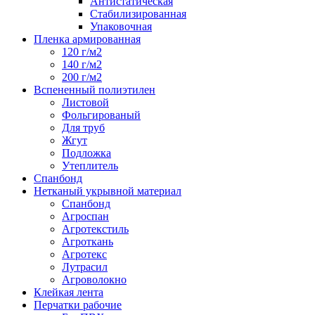
Антистатическая
Стабилизированная
Упаковочная
Пленка армированная
120 г/м2
140 г/м2
200 г/м2
Вспененный полиэтилен
Листовой
Фольгированый
Для труб
Жгут
Подложка
Утеплитель
Спанбонд
Нетканый укрывной материал
Спанбонд
Агроспан
Агротекстиль
Агроткань
Агротекс
Лутрасил
Агроволокно
Клейкая лента
Перчатки рабочие