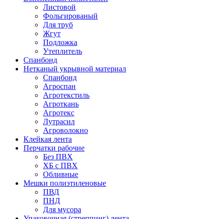
Листовой
Фольгированый
Для труб
Жгут
Подложка
Утеплитель
Спанбонд
Нетканый укрывной материал
Спанбонд
Агроспан
Агротекстиль
Агроткань
Агротекс
Лутрасил
Агроволокно
Клейкая лента
Перчатки рабочие
Без ПВХ
ХБ с ПВХ
Обливные
Мешки полиэтиленовые
ПВД
ПНД
Для мусора
Упаковочная (стреппинг) лента