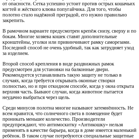
от опасности. Сетка успешно устоит против острых кошачьих
когтей и жёсткого клюва попугайчика. Для того, чтобы
полотно стало надёжной преградой, его нужно правильно
закрепить.
В рамочном варианте предусмотрен крепёж снизу, сверху и по
бокам. Многие хозяева кошек ставят дополнительные
кронштейны, уголки или привинчивают рамку саморезами.
Последний способ не очень удобный, так как затрудняет уход
за изделием.
Второй способ крепления в виде раздвижных рамок
предусмотрен для установки на балконные двери.
Рекомендуется устанавливать такую защиту не только в
случаях, когда требуется открывать оконные створки
полностью, но и при откидном способе, когда у окна открыта
верхняя часть. Бывают случаи, когда животное пытается
неудачно выбраться через щель.
Среди минусов полотна многие называют затемнённость. Не
всем нравится, что солнечного света в помещение будет
проникать меньшее количество. Производители
предупреждают, что антимоскитку «Антикошку» нельзя
применять в качестве барьера, когда в доме имеется маленький
ребёнок. В таком случае потребуются специальные защитные