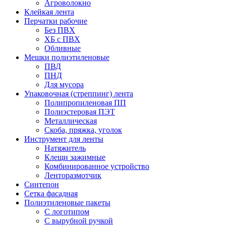
Агроволокно
Клейкая лента
Перчатки рабочие
Без ПВХ
ХБ с ПВХ
Обливные
Мешки полиэтиленовые
ПВД
ПНД
Для мусора
Упаковочная (стреппинг) лента
Полипропиленовая ПП
Полиэстеровая ПЭТ
Металлическая
Скоба, пряжка, уголок
Инструмент для ленты
Натяжитель
Клещи зажимные
Комбинированное устройство
Ленторазмотчик
Синтепон
Сетка фасадная
Полиэтиленовые пакеты
С логотипом
С вырубной ручкой