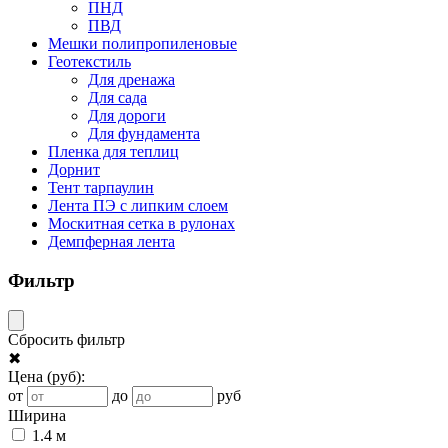
ПНД
ПВД
Мешки полипропиленовые
Геотекстиль
Для дренажа
Для сада
Для дороги
Для фундамента
Пленка для теплиц
Дорнит
Тент тарпаулин
Лента ПЭ с липким слоем
Москитная сетка в рулонах
Демпферная лента
Фильтр
Сбросить фильтр
✖
Цена
(руб)
:
от
до
руб
Ширина
1.4 м