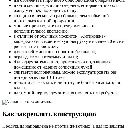
изготовлены из прочного стекловолокна с нержавейкой;
цвет изделия серый либо чёрный, которые отбивают
охоту у кошек подходить к окну;
толщина в несколько раз больше, чем у обычной
противомоскитной продукции;
многие производители предусматривают
дополнительное крепление;
в отличие от обычных москиток «Антикошка»
выдерживает механическую нагрузку не менее 20 кг, не
рвётся и не провисает;
для когтей животного полотно безопасно;
ограждает от насекомых и пыли;
благодаря затемнению, притеняет окно, защищая
помещение от жарких солнечных лучей;
считается долговечным, можно эксплуатировать без
потери качества 10-15 лет;
полотно легко мыть и чистить, не боится химикатов и
влаги;
на зимний период демонтаж выполнять не требуется.
Как закреплять конструкцию
Продукция направлена не против животных, а для их защиты