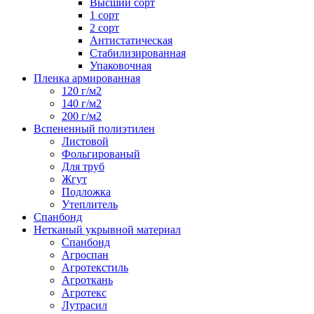
Высший сорт
1 сорт
2 сорт
Антистатическая
Стабилизированная
Упаковочная
Пленка армированная
120 г/м2
140 г/м2
200 г/м2
Вспененный полиэтилен
Листовой
Фольгированый
Для труб
Жгут
Подложка
Утеплитель
Спанбонд
Нетканый укрывной материал
Спанбонд
Агроспан
Агротекстиль
Агроткань
Агротекс
Лутрасил