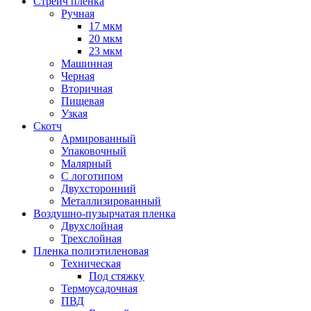
Стрейч пленка
Ручная
17 мкм
20 мкм
23 мкм
Машинная
Черная
Вторичная
Пищевая
Узкая
Скотч
Армированный
Упаковочный
Малярный
С логотипом
Двухсторонний
Металлизированный
Воздушно-пузырчатая пленка
Двухслойная
Трехслойная
Пленка полиэтиленовая
Техническая
Под стяжку
Термоусадочная
ПВД