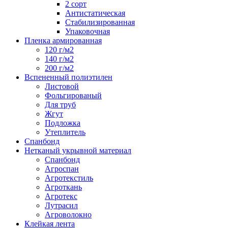
2 сорт
Антистатическая
Стабилизированная
Упаковочная
Пленка армированная
120 г/м2
140 г/м2
200 г/м2
Вспененный полиэтилен
Листовой
Фольгированый
Для труб
Жгут
Подложка
Утеплитель
Спанбонд
Нетканый укрывной материал
Спанбонд
Агроспан
Агротекстиль
Агроткань
Агротекс
Лутрасил
Агроволокно
Клейкая лента