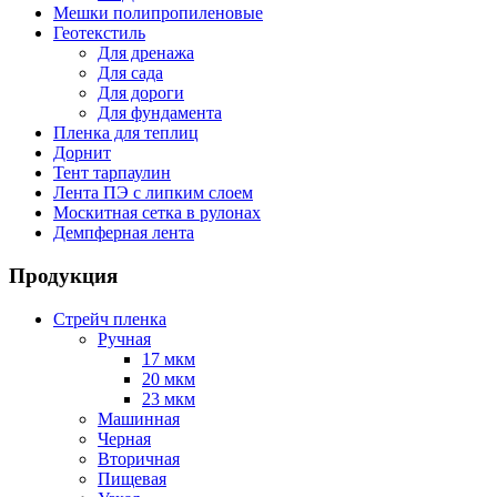
Мешки полипропиленовые
Геотекстиль
Для дренажа
Для сада
Для дороги
Для фундамента
Пленка для теплиц
Дорнит
Тент тарпаулин
Лента ПЭ с липким слоем
Москитная сетка в рулонах
Демпферная лента
Продукция
Стрейч пленка
Ручная
17 мкм
20 мкм
23 мкм
Машинная
Черная
Вторичная
Пищевая