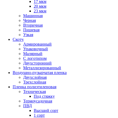
17 мкм
20 мкм
23 мкм
Машинная
Черная
Вторичная
Пищевая
Узкая
Скотч
Армированный
Упаковочный
Малярный
С логотипом
Двухсторонний
Металлизированный
Воздушно-пузырчатая пленка
Двухслойная
Трехслойная
Пленка полиэтиленовая
Техническая
Под стяжку
Термоусадочная
ПВД
Высший сорт
1 сорт