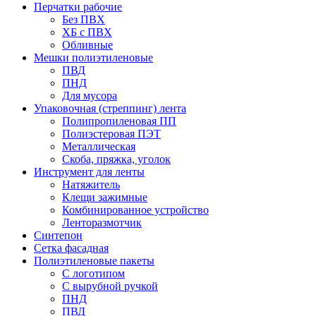
Перчатки рабочие
Без ПВХ
ХБ с ПВХ
Обливные
Мешки полиэтиленовые
ПВД
ПНД
Для мусора
Упаковочная (стреппинг) лента
Полипропиленовая ПП
Полиэстеровая ПЭТ
Металлическая
Скоба, пряжка, уголок
Инструмент для ленты
Натяжитель
Клещи зажимные
Комбинированное устройство
Ленторазмотчик
Синтепон
Сетка фасадная
Полиэтиленовые пакеты
С логотипом
С вырубной ручкой
ПНД
ПВД