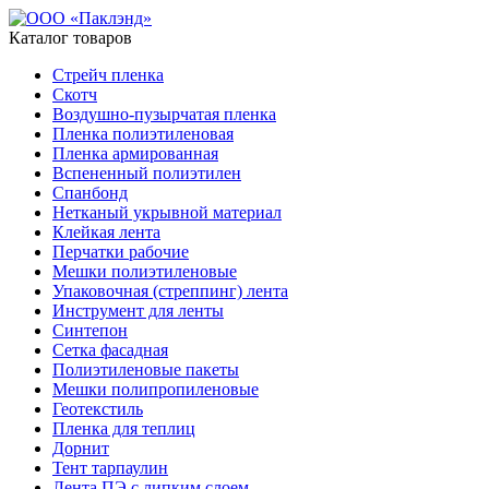
Каталог товаров
Стрейч пленка
Скотч
Воздушно-пузырчатая пленка
Пленка полиэтиленовая
Пленка армированная
Вспененный полиэтилен
Спанбонд
Нетканый укрывной материал
Клейкая лента
Перчатки рабочие
Мешки полиэтиленовые
Упаковочная (стреппинг) лента
Инструмент для ленты
Синтепон
Сетка фасадная
Полиэтиленовые пакеты
Мешки полипропиленовые
Геотекстиль
Пленка для теплиц
Дорнит
Тент тарпаулин
Лента ПЭ с липким слоем