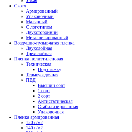
Узкая
Скотч
Армированный
Упаковочный
Малярный
С логотипом
Двухсторонний
Металлизированный
Воздушно-пузырчатая пленка
Двухслойная
Трехслойная
Пленка полиэтиленовая
Техническая
Под стяжку
Термоусадочная
ПВД
Высший сорт
1 сорт
2 сорт
Антистатическая
Стабилизированная
Упаковочная
Пленка армированная
120 г/м2
140 г/м2