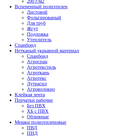
200 г/м2
Вспененный полиэтилен
Листовой
Фольгированый
Для труб
Жгут
Подложка
Утеплитель
Спанбонд
Нетканый укрывной материал
Спанбонд
Агроспан
Агротекстиль
Агроткань
Агротекс
Лутрасил
Агроволокно
Клейкая лента
Перчатки рабочие
Без ПВХ
ХБ с ПВХ
Обливные
Мешки полиэтиленовые
ПВД
ПНД