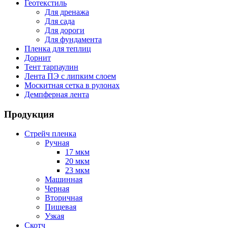
Геотекстиль
Для дренажа
Для сада
Для дороги
Для фундамента
Пленка для теплиц
Дорнит
Тент тарпаулин
Лента ПЭ с липким слоем
Москитная сетка в рулонах
Демпферная лента
Продукция
Стрейч пленка
Ручная
17 мкм
20 мкм
23 мкм
Машинная
Черная
Вторичная
Пищевая
Узкая
Скотч