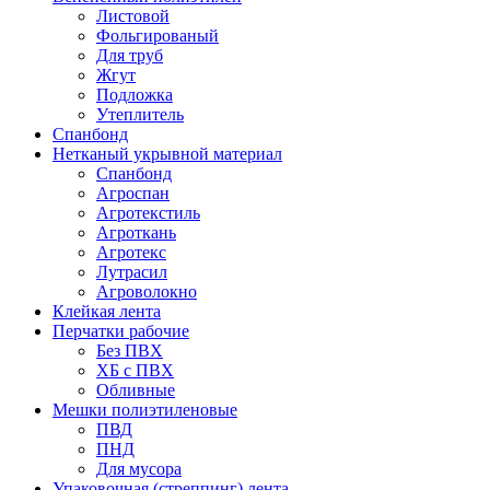
Листовой
Фольгированый
Для труб
Жгут
Подложка
Утеплитель
Спанбонд
Нетканый укрывной материал
Спанбонд
Агроспан
Агротекстиль
Агроткань
Агротекс
Лутрасил
Агроволокно
Клейкая лента
Перчатки рабочие
Без ПВХ
ХБ с ПВХ
Обливные
Мешки полиэтиленовые
ПВД
ПНД
Для мусора
Упаковочная (стреппинг) лента