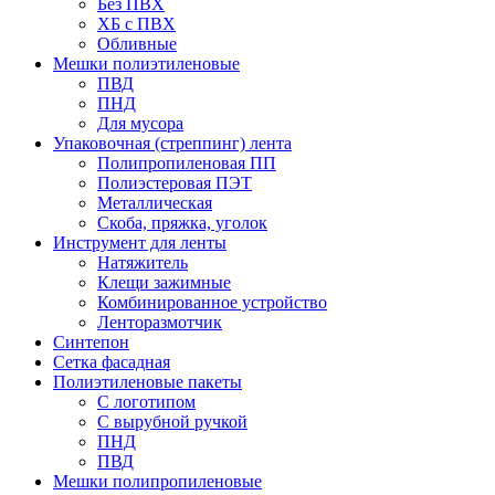
Без ПВХ
ХБ с ПВХ
Обливные
Мешки полиэтиленовые
ПВД
ПНД
Для мусора
Упаковочная (стреппинг) лента
Полипропиленовая ПП
Полиэстеровая ПЭТ
Металлическая
Скоба, пряжка, уголок
Инструмент для ленты
Натяжитель
Клещи зажимные
Комбинированное устройство
Ленторазмотчик
Синтепон
Сетка фасадная
Полиэтиленовые пакеты
С логотипом
С вырубной ручкой
ПНД
ПВД
Мешки полипропиленовые