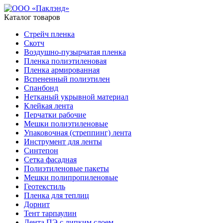
Каталог товаров
Стрейч пленка
Скотч
Воздушно-пузырчатая пленка
Пленка полиэтиленовая
Пленка армированная
Вспененный полиэтилен
Спанбонд
Нетканый укрывной материал
Клейкая лента
Перчатки рабочие
Мешки полиэтиленовые
Упаковочная (стреппинг) лента
Инструмент для ленты
Синтепон
Сетка фасадная
Полиэтиленовые пакеты
Мешки полипропиленовые
Геотекстиль
Пленка для теплиц
Дорнит
Тент тарпаулин
Лента ПЭ с липким слоем