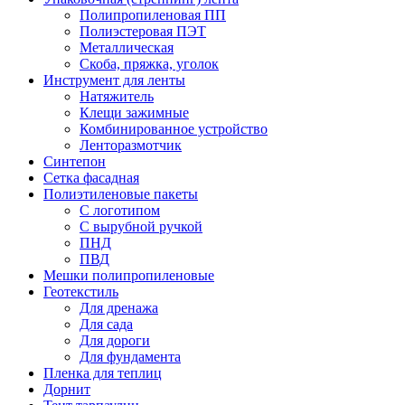
Полипропиленовая ПП
Полиэстеровая ПЭТ
Металлическая
Скоба, пряжка, уголок
Инструмент для ленты
Натяжитель
Клещи зажимные
Комбинированное устройство
Ленторазмотчик
Синтепон
Сетка фасадная
Полиэтиленовые пакеты
С логотипом
С вырубной ручкой
ПНД
ПВД
Мешки полипропиленовые
Геотекстиль
Для дренажа
Для сада
Для дороги
Для фундамента
Пленка для теплиц
Дорнит