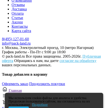
О компании
Отзывы
Доставка
Оплата
Статьи
Акции
Контакты
Карта сайта
8(495) 127-01-60
info@pack-land.ru
г. Москва, Электролитный проезд, 10 (метро Нагорная)
График работы - Пн-Пт с 9:00 до 18:00
© pack-land.ru
Все права защищены. 2005-2026г.
Публичная
оферта
Обращаясь к нам, вы даете
согласие на обработку
ваших персональных данных.
Товар добавлен в корзину
Оформить заказ
Продолжить покупки
Главная
Каталог
Мы используем cookie-файлы для анализа и удобства.
Продолжая пользоваться сайтом, вы соглашаетесь на их
0
использование.
Подробнее