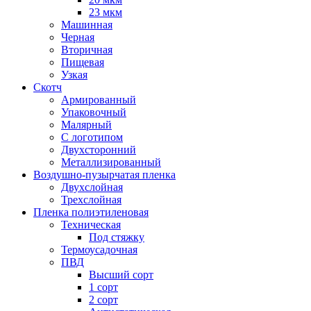
23 мкм
Машинная
Черная
Вторичная
Пищевая
Узкая
Скотч
Армированный
Упаковочный
Малярный
С логотипом
Двухсторонний
Металлизированный
Воздушно-пузырчатая пленка
Двухслойная
Трехслойная
Пленка полиэтиленовая
Техническая
Под стяжку
Термоусадочная
ПВД
Высший сорт
1 сорт
2 сорт