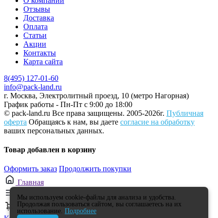
О компании
Отзывы
Доставка
Оплата
Статьи
Акции
Контакты
Карта сайта
8(495) 127-01-60
info@pack-land.ru
г. Москва, Электролитный проезд, 10 (метро Нагорная)
График работы - Пн-Пт с 9:00 до 18:00
© pack-land.ru
Все права защищены. 2005-2026г.
Публичная
оферта
Обращаясь к нам, вы даете
согласие на обработку
ваших персональных данных.
Товар добавлен в корзину
Оформить заказ
Продолжить покупки
Главная
Каталог
Мы используем cookie-файлы для анализа и удобства.
Продолжая пользоваться сайтом, вы соглашаетесь на их
0
использование.
Подробнее