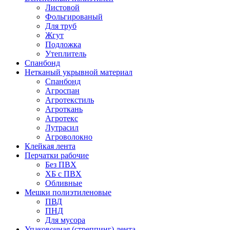
Листовой
Фольгированый
Для труб
Жгут
Подложка
Утеплитель
Спанбонд
Нетканый укрывной материал
Спанбонд
Агроспан
Агротекстиль
Агроткань
Агротекс
Лутрасил
Агроволокно
Клейкая лента
Перчатки рабочие
Без ПВХ
ХБ с ПВХ
Обливные
Мешки полиэтиленовые
ПВД
ПНД
Для мусора
Упаковочная (стреппинг) лента