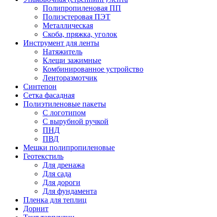
Полипропиленовая ПП
Полиэстеровая ПЭТ
Металлическая
Скоба, пряжка, уголок
Инструмент для ленты
Натяжитель
Клещи зажимные
Комбинированное устройство
Ленторазмотчик
Синтепон
Сетка фасадная
Полиэтиленовые пакеты
С логотипом
С вырубной ручкой
ПНД
ПВД
Мешки полипропиленовые
Геотекстиль
Для дренажа
Для сада
Для дороги
Для фундамента
Пленка для теплиц
Дорнит