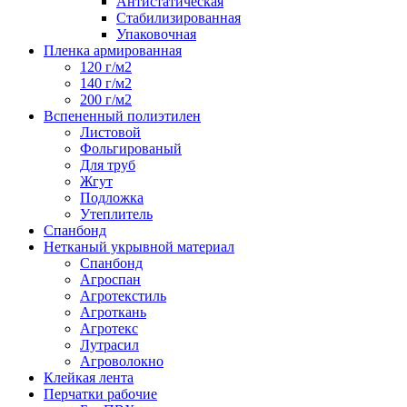
Антистатическая
Стабилизированная
Упаковочная
Пленка армированная
120 г/м2
140 г/м2
200 г/м2
Вспененный полиэтилен
Листовой
Фольгированый
Для труб
Жгут
Подложка
Утеплитель
Спанбонд
Нетканый укрывной материал
Спанбонд
Агроспан
Агротекстиль
Агроткань
Агротекс
Лутрасил
Агроволокно
Клейкая лента
Перчатки рабочие