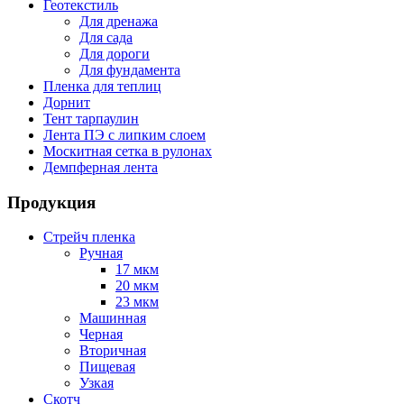
Геотекстиль
Для дренажа
Для сада
Для дороги
Для фундамента
Пленка для теплиц
Дорнит
Тент тарпаулин
Лента ПЭ с липким слоем
Москитная сетка в рулонах
Демпферная лента
Продукция
Стрейч пленка
Ручная
17 мкм
20 мкм
23 мкм
Машинная
Черная
Вторичная
Пищевая
Узкая
Скотч