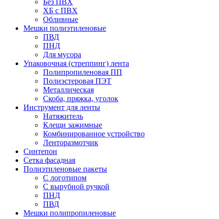
Без ПВХ
ХБ с ПВХ
Обливные
Мешки полиэтиленовые
ПВД
ПНД
Для мусора
Упаковочная (стреппинг) лента
Полипропиленовая ПП
Полиэстеровая ПЭТ
Металлическая
Скоба, пряжка, уголок
Инструмент для ленты
Натяжитель
Клещи зажимные
Комбинированное устройство
Ленторазмотчик
Синтепон
Сетка фасадная
Полиэтиленовые пакеты
С логотипом
С вырубной ручкой
ПНД
ПВД
Мешки полипропиленовые