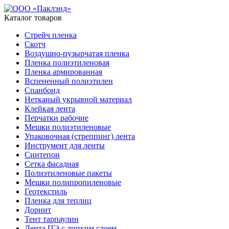
Каталог товаров
Стрейч пленка
Скотч
Воздушно-пузырчатая пленка
Пленка полиэтиленовая
Пленка армированная
Вспененный полиэтилен
Спанбонд
Нетканый укрывной материал
Клейкая лента
Перчатки рабочие
Мешки полиэтиленовые
Упаковочная (стреппинг) лента
Инструмент для ленты
Синтепон
Сетка фасадная
Полиэтиленовые пакеты
Мешки полипропиленовые
Геотекстиль
Пленка для теплиц
Дорнит
Тент тарпаулин
Лента ПЭ с липким слоем