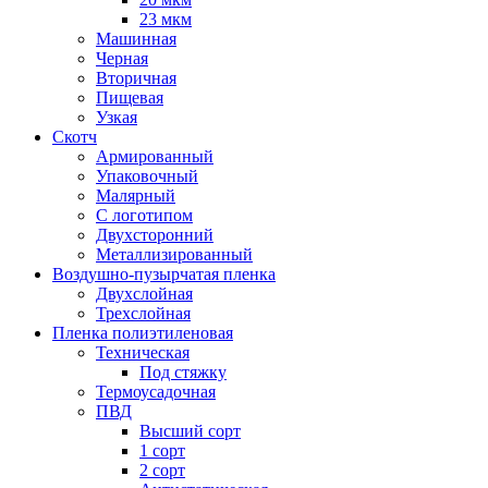
23 мкм
Машинная
Черная
Вторичная
Пищевая
Узкая
Скотч
Армированный
Упаковочный
Малярный
С логотипом
Двухсторонний
Металлизированный
Воздушно-пузырчатая пленка
Двухслойная
Трехслойная
Пленка полиэтиленовая
Техническая
Под стяжку
Термоусадочная
ПВД
Высший сорт
1 сорт
2 сорт