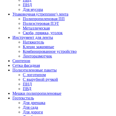
ПВД
ПНД
Для мусора
Упаковочная (стреппинг) лента
Полипропиленовая ПП
Полиэстеровая ПЭТ
Металлическая
Скоба, пряжка, уголок
Инструмент для ленты
Натяжитель
Клещи зажимные
Комбинированное устройство
Ленторазмотчик
Синтепон
Сетка фасадная
Полиэтиленовые пакеты
С логотипом
С вырубной ручкой
ПНД
ПВД
Мешки полипропиленовые
Геотекстиль
Для дренажа
Для сада
Для дороги