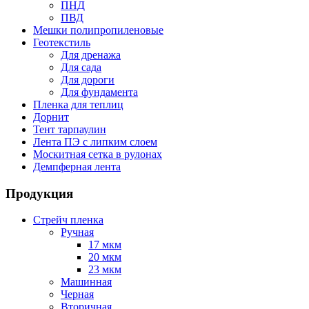
ПНД
ПВД
Мешки полипропиленовые
Геотекстиль
Для дренажа
Для сада
Для дороги
Для фундамента
Пленка для теплиц
Дорнит
Тент тарпаулин
Лента ПЭ с липким слоем
Москитная сетка в рулонах
Демпферная лента
Продукция
Стрейч пленка
Ручная
17 мкм
20 мкм
23 мкм
Машинная
Черная
Вторичная