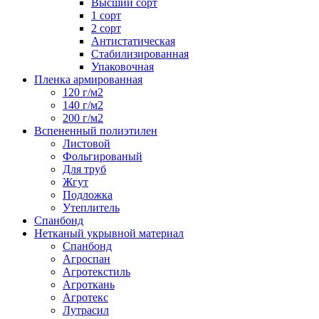
Высший сорт
1 сорт
2 сорт
Антистатическая
Стабилизированная
Упаковочная
Пленка армированная
120 г/м2
140 г/м2
200 г/м2
Вспененный полиэтилен
Листовой
Фольгированый
Для труб
Жгут
Подложка
Утеплитель
Спанбонд
Нетканый укрывной материал
Спанбонд
Агроспан
Агротекстиль
Агроткань
Агротекс
Лутрасил