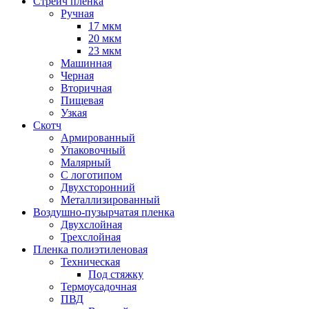
Стрейч пленка
Ручная
17 мкм
20 мкм
23 мкм
Машинная
Черная
Вторичная
Пищевая
Узкая
Скотч
Армированный
Упаковочный
Малярный
С логотипом
Двухсторонний
Металлизированный
Воздушно-пузырчатая пленка
Двухслойная
Трехслойная
Пленка полиэтиленовая
Техническая
Под стяжку
Термоусадочная
ПВД