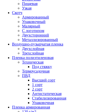
Пищевая
Узкая
Скотч
Армированный
Упаковочный
Малярный
С логотипом
Двухсторонний
Металлизированный
Воздушно-пузырчатая пленка
Двухслойная
Трехслойная
Пленка полиэтиленовая
Техническая
Под стяжку
Термоусадочная
ПВД
Высший сорт
1 сорт
2 сорт
Антистатическая
Стабилизированная
Упаковочная
Пленка армированная
120 г/м2