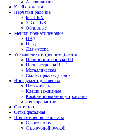
Агроволокно
Клейкая лента
Перчатки рабочие
Без ПВХ
ХБ с ПВХ
Обливные
Мешки полиэтиленовые
ПВД
ПНД
Для мусора
Упаковочная (стреппинг) лента
Полипропиленовая ПП
Полиэстеровая ПЭТ
Металлическая
Скоба, пряжка, уголок
Инструмент для ленты
Натяжитель
Клещи зажимные
Комбинированное устройство
Ленторазмотчик
Синтепон
Сетка фасадная
Полиэтиленовые пакеты
С логотипом
С вырубной ручкой