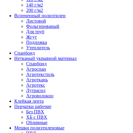
140 г/м2
200 г/м2
Вспененный полиэтилен
Листовой
Фольгированый
Для труб
Жгут
Подложка
Утеплитель
Спанбонд
Нетканый укрывной материал
Спанбонд
Агроспан
Агротекстиль
Агроткань
Агротекс
Лутрасил
Агроволокно
Клейкая лента
Перчатки рабочие
Без ПВХ
ХБ с ПВХ
Обливные
Мешки полиэтиленовые