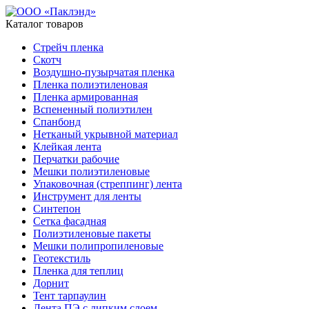
Каталог товаров
Стрейч пленка
Скотч
Воздушно-пузырчатая пленка
Пленка полиэтиленовая
Пленка армированная
Вспененный полиэтилен
Спанбонд
Нетканый укрывной материал
Клейкая лента
Перчатки рабочие
Мешки полиэтиленовые
Упаковочная (стреппинг) лента
Инструмент для ленты
Синтепон
Сетка фасадная
Полиэтиленовые пакеты
Мешки полипропиленовые
Геотекстиль
Пленка для теплиц
Дорнит
Тент тарпаулин
Лента ПЭ с липким слоем