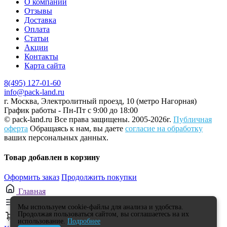
О компании
Отзывы
Доставка
Оплата
Статьи
Акции
Контакты
Карта сайта
8(495) 127-01-60
info@pack-land.ru
г. Москва, Электролитный проезд, 10 (метро Нагорная)
График работы - Пн-Пт с 9:00 до 18:00
© pack-land.ru
Все права защищены. 2005-2026г.
Публичная
оферта
Обращаясь к нам, вы даете
согласие на обработку
ваших персональных данных.
Товар добавлен в корзину
Оформить заказ
Продолжить покупки
Главная
Каталог
Мы используем cookie-файлы для анализа и удобства.
Продолжая пользоваться сайтом, вы соглашаетесь на их
0
использование.
Подробнее