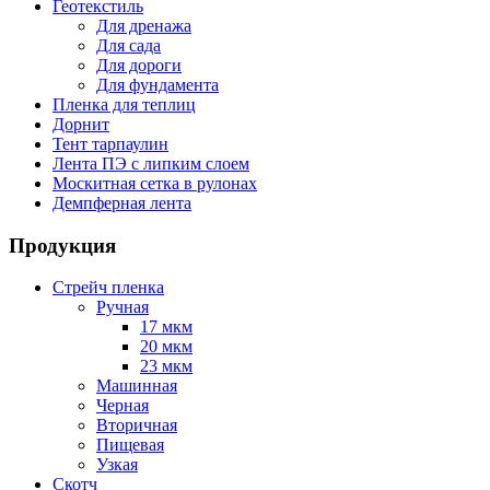
Геотекстиль
Для дренажа
Для сада
Для дороги
Для фундамента
Пленка для теплиц
Дорнит
Тент тарпаулин
Лента ПЭ с липким слоем
Москитная сетка в рулонах
Демпферная лента
Продукция
Стрейч пленка
Ручная
17 мкм
20 мкм
23 мкм
Машинная
Черная
Вторичная
Пищевая
Узкая
Скотч