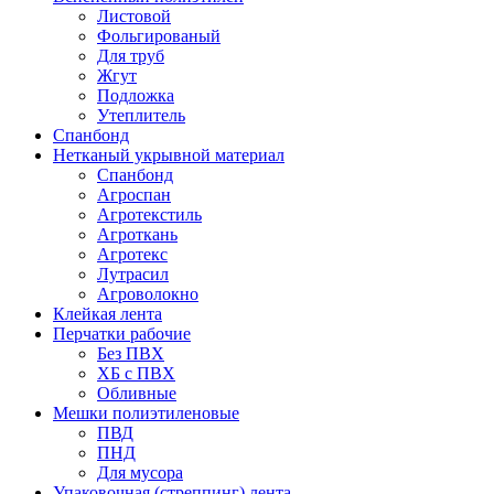
Листовой
Фольгированый
Для труб
Жгут
Подложка
Утеплитель
Спанбонд
Нетканый укрывной материал
Спанбонд
Агроспан
Агротекстиль
Агроткань
Агротекс
Лутрасил
Агроволокно
Клейкая лента
Перчатки рабочие
Без ПВХ
ХБ с ПВХ
Обливные
Мешки полиэтиленовые
ПВД
ПНД
Для мусора
Упаковочная (стреппинг) лента