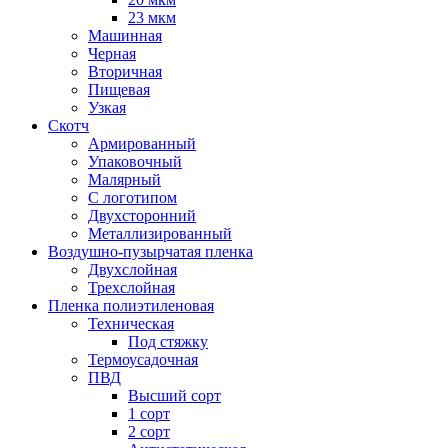
23 мкм
Машинная
Черная
Вторичная
Пищевая
Узкая
Скотч
Армированный
Упаковочный
Малярный
С логотипом
Двухсторонний
Металлизированный
Воздушно-пузырчатая пленка
Двухслойная
Трехслойная
Пленка полиэтиленовая
Техническая
Под стяжку
Термоусадочная
ПВД
Высший сорт
1 сорт
2 сорт