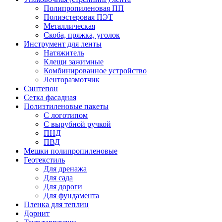
Полипропиленовая ПП
Полиэстеровая ПЭТ
Металлическая
Скоба, пряжка, уголок
Инструмент для ленты
Натяжитель
Клещи зажимные
Комбинированное устройство
Ленторазмотчик
Синтепон
Сетка фасадная
Полиэтиленовые пакеты
С логотипом
С вырубной ручкой
ПНД
ПВД
Мешки полипропиленовые
Геотекстиль
Для дренажа
Для сада
Для дороги
Для фундамента
Пленка для теплиц
Дорнит