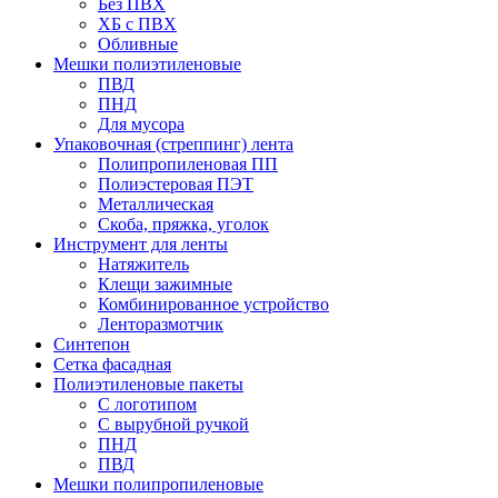
Без ПВХ
ХБ с ПВХ
Обливные
Мешки полиэтиленовые
ПВД
ПНД
Для мусора
Упаковочная (стреппинг) лента
Полипропиленовая ПП
Полиэстеровая ПЭТ
Металлическая
Скоба, пряжка, уголок
Инструмент для ленты
Натяжитель
Клещи зажимные
Комбинированное устройство
Ленторазмотчик
Синтепон
Сетка фасадная
Полиэтиленовые пакеты
С логотипом
С вырубной ручкой
ПНД
ПВД
Мешки полипропиленовые