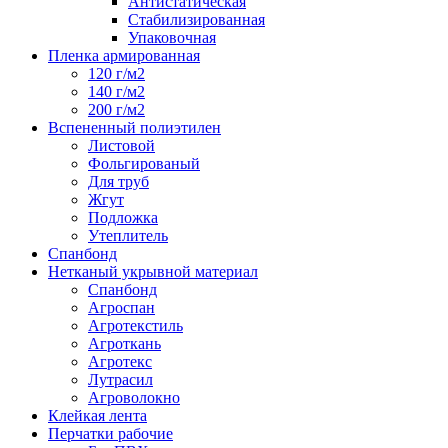
Антистатическая
Стабилизированная
Упаковочная
Пленка армированная
120 г/м2
140 г/м2
200 г/м2
Вспененный полиэтилен
Листовой
Фольгированый
Для труб
Жгут
Подложка
Утеплитель
Спанбонд
Нетканый укрывной материал
Спанбонд
Агроспан
Агротекстиль
Агроткань
Агротекс
Лутрасил
Агроволокно
Клейкая лента
Перчатки рабочие