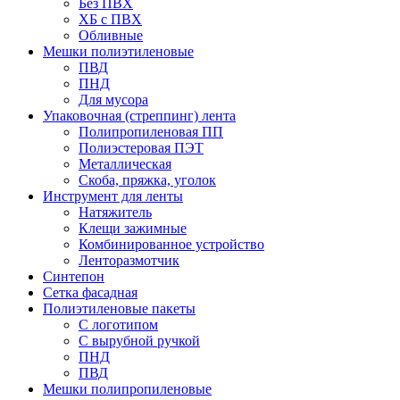
Без ПВХ
ХБ с ПВХ
Обливные
Мешки полиэтиленовые
ПВД
ПНД
Для мусора
Упаковочная (стреппинг) лента
Полипропиленовая ПП
Полиэстеровая ПЭТ
Металлическая
Скоба, пряжка, уголок
Инструмент для ленты
Натяжитель
Клещи зажимные
Комбинированное устройство
Ленторазмотчик
Синтепон
Сетка фасадная
Полиэтиленовые пакеты
С логотипом
С вырубной ручкой
ПНД
ПВД
Мешки полипропиленовые