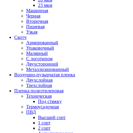
23 мкм
Машинная
Черная
Вторичная
Пищевая
Узкая
Скотч
Армированный
Упаковочный
Малярный
С логотипом
Двухсторонний
Металлизированный
Воздушно-пузырчатая пленка
Двухслойная
Трехслойная
Пленка полиэтиленовая
Техническая
Под стяжку
Термоусадочная
ПВД
Высший сорт
1 сорт
2 сорт