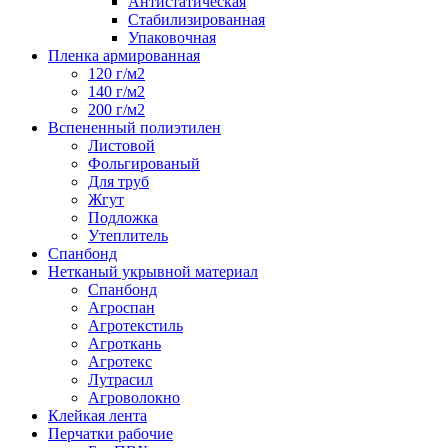
Антистатическая
Стабилизированная
Упаковочная
Пленка армированная
120 г/м2
140 г/м2
200 г/м2
Вспененный полиэтилен
Листовой
Фольгированый
Для труб
Жгут
Подложка
Утеплитель
Спанбонд
Нетканый укрывной материал
Спанбонд
Агроспан
Агротекстиль
Агроткань
Агротекс
Лутрасил
Агроволокно
Клейкая лента
Перчатки рабочие