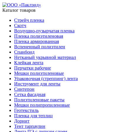
Каталог товаров
Стрейч пленка
Скотч
Воздушно-пузырчатая пленка
Пленка полиэтиленовая
Пленка армированная
Вспененный полиэтилен
Спанбонд
Нетканый укрывной материал
Клейкая лента
Перчатки рабочие
Мешки полиэтиленовые
Упаковочная (стреппинг) лента
Инструмент для ленты
Синтепон
Сетка фасадная
Полиэтиленовые пакеты
Мешки полипропиленовые
Геотекстиль
Пленка для теплиц
Дорнит
Тент тарпаулин
Лента ПЭ с липким слоем