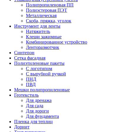
Полипропиленовая ПП
Полиэстеровая ПЭТ
Металлическая
Скоба, пряжка, уголок
Инструмент для ленты
Натяжитель
Клещи зажимные
Комбинированное устройство
Ленторазмотчик
Синтепон
Сетка фасадная
Полиэтиленовые пакеты
С логотипом
С вырубной ручкой
ПНД
ПВД
Мешки полипропиленовые
Геотекстиль
Для дренажа
Для сада
Для дороги
Для фундамента
Пленка для теплиц
Дорнит