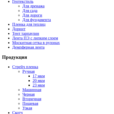
Геотекстиль
Для дренажа
Для сада
Для дороги
Для фундамента
Пленка для теплиц
Дорнит
Тент тарпаулин
Лента ПЭ с липким слоем
Москитная сетка в рулонах
Демпферная лента
Продукция
Стрейч пленка
Ручная
17 мкм
20 мкм
23 мкм
Машинная
Черная
Вторичная
Пищевая
Узкая
Скотч