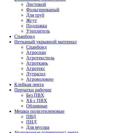
Листовой
Фольгированый
Для труб
Жгут
Подложка
Утеплитель
Спанбонд
Нетканый укрывной материал
Спанбонд
Агроспан
Агротекстиль
Агроткань
Агротекс
Лутрасил
Агроволокно
Клейкая лента
Перчатки рабочие
Без ПВХ
ХБ с ПВХ
Обливные
Мешки полиэтиленовые
ПВД
ПНД
Для мусора
Упаковочная (стреппинг) лента