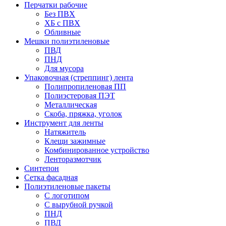
Перчатки рабочие
Без ПВХ
ХБ с ПВХ
Обливные
Мешки полиэтиленовые
ПВД
ПНД
Для мусора
Упаковочная (стреппинг) лента
Полипропиленовая ПП
Полиэстеровая ПЭТ
Металлическая
Скоба, пряжка, уголок
Инструмент для ленты
Натяжитель
Клещи зажимные
Комбинированное устройство
Ленторазмотчик
Синтепон
Сетка фасадная
Полиэтиленовые пакеты
С логотипом
С вырубной ручкой
ПНД
ПВД