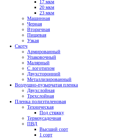
17 мкм
20 мкм
23 мкм
Машинная
Черная
Вторичная
Пищевая
Узкая
Скотч
Армированный
Упаковочный
Малярный
С логотипом
Двухсторонний
Металлизированный
Воздушно-пузырчатая пленка
Двухслойная
Трехслойная
Пленка полиэтиленовая
Техническая
Под стяжку
Термоусадочная
ПВД
Высший сорт
1 сорт