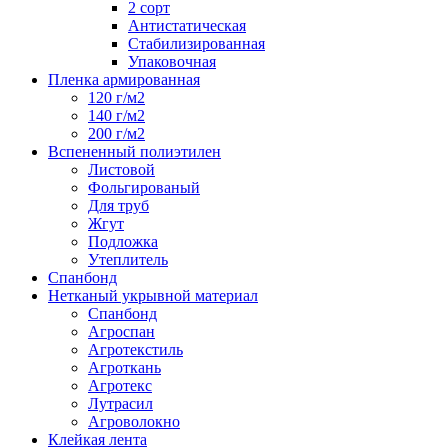
2 сорт
Антистатическая
Стабилизированная
Упаковочная
Пленка армированная
120 г/м2
140 г/м2
200 г/м2
Вспененный полиэтилен
Листовой
Фольгированый
Для труб
Жгут
Подложка
Утеплитель
Спанбонд
Нетканый укрывной материал
Спанбонд
Агроспан
Агротекстиль
Агроткань
Агротекс
Лутрасил
Агроволокно
Клейкая лента