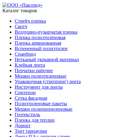
Каталог товаров
Стрейч пленка
Скотч
Воздушно-пузырчатая пленка
Пленка полиэтиленовая
Пленка армированная
Вспененный полиэтилен
Спанбонд
Нетканый укрывной материал
Клейкая лента
Перчатки рабочие
Мешки полиэтиленовые
Упаковочная (стреппинг) лента
Инструмент для ленты
Синтепон
Сетка фасадная
Полиэтиленовые пакеты
Мешки полипропиленовые
Геотекстиль
Пленка для теплиц
Дорнит
Тент тарпаулин
Лента ПЭ с липким слоем