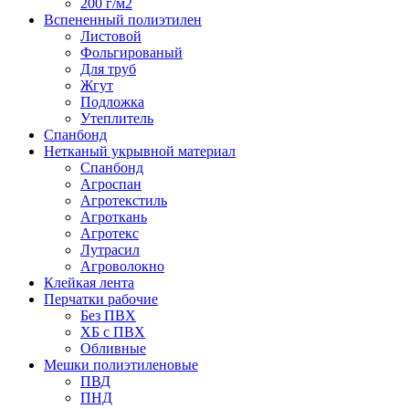
200 г/м2
Вспененный полиэтилен
Листовой
Фольгированый
Для труб
Жгут
Подложка
Утеплитель
Спанбонд
Нетканый укрывной материал
Спанбонд
Агроспан
Агротекстиль
Агроткань
Агротекс
Лутрасил
Агроволокно
Клейкая лента
Перчатки рабочие
Без ПВХ
ХБ с ПВХ
Обливные
Мешки полиэтиленовые
ПВД
ПНД