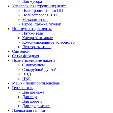
Для мусора
Упаковочная (стреппинг) лента
Полипропиленовая ПП
Полиэстеровая ПЭТ
Металлическая
Скоба, пряжка, уголок
Инструмент для ленты
Натяжитель
Клещи зажимные
Комбинированное устройство
Ленторазмотчик
Синтепон
Сетка фасадная
Полиэтиленовые пакеты
С логотипом
С вырубной ручкой
ПНД
ПВД
Мешки полипропиленовые
Геотекстиль
Для дренажа
Для сада
Для дороги
Для фундамента
Пленка для теплиц