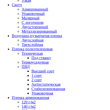
Узкая
Скотч
Армированный
Упаковочный
Малярный
С логотипом
Двухсторонний
Металлизированный
Воздушно-пузырчатая пленка
Двухслойная
Трехслойная
Пленка полиэтиленовая
Техническая
Под стяжку
Термоусадочная
ПВД
Высший сорт
1 сорт
2 сорт
Антистатическая
Стабилизированная
Упаковочная
Пленка армированная
120 г/м2
140 г/м2