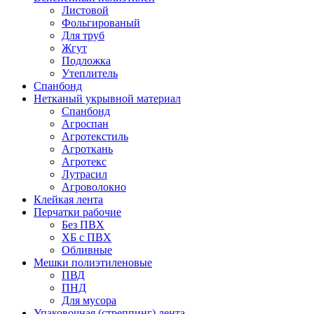
Листовой
Фольгированый
Для труб
Жгут
Подложка
Утеплитель
Спанбонд
Нетканый укрывной материал
Спанбонд
Агроспан
Агротекстиль
Агроткань
Агротекс
Лутрасил
Агроволокно
Клейкая лента
Перчатки рабочие
Без ПВХ
ХБ с ПВХ
Обливные
Мешки полиэтиленовые
ПВД
ПНД
Для мусора
Упаковочная (стреппинг) лента