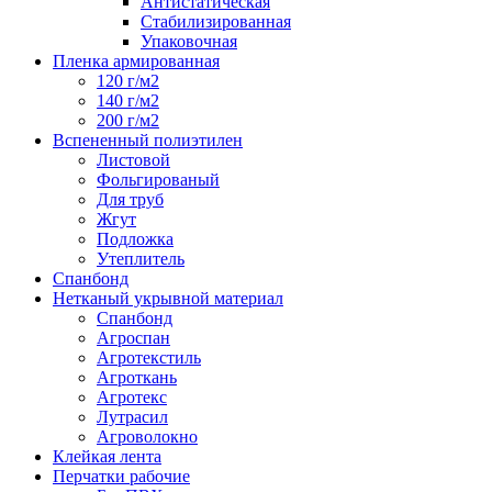
Антистатическая
Стабилизированная
Упаковочная
Пленка армированная
120 г/м2
140 г/м2
200 г/м2
Вспененный полиэтилен
Листовой
Фольгированый
Для труб
Жгут
Подложка
Утеплитель
Спанбонд
Нетканый укрывной материал
Спанбонд
Агроспан
Агротекстиль
Агроткань
Агротекс
Лутрасил
Агроволокно
Клейкая лента
Перчатки рабочие