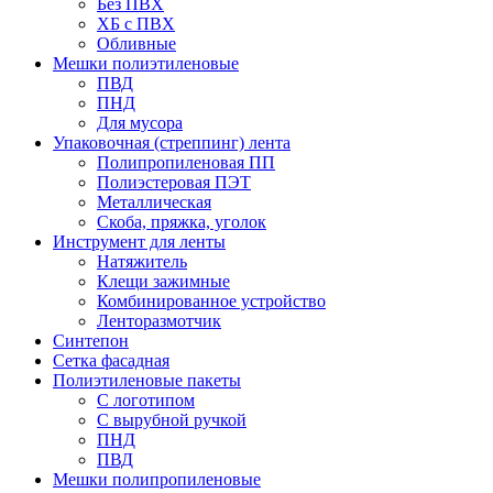
Без ПВХ
ХБ с ПВХ
Обливные
Мешки полиэтиленовые
ПВД
ПНД
Для мусора
Упаковочная (стреппинг) лента
Полипропиленовая ПП
Полиэстеровая ПЭТ
Металлическая
Скоба, пряжка, уголок
Инструмент для ленты
Натяжитель
Клещи зажимные
Комбинированное устройство
Ленторазмотчик
Синтепон
Сетка фасадная
Полиэтиленовые пакеты
С логотипом
С вырубной ручкой
ПНД
ПВД
Мешки полипропиленовые