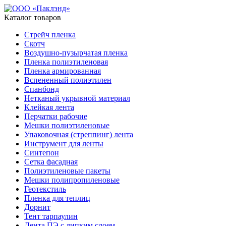
Каталог товаров
Стрейч пленка
Скотч
Воздушно-пузырчатая пленка
Пленка полиэтиленовая
Пленка армированная
Вспененный полиэтилен
Спанбонд
Нетканый укрывной материал
Клейкая лента
Перчатки рабочие
Мешки полиэтиленовые
Упаковочная (стреппинг) лента
Инструмент для ленты
Синтепон
Сетка фасадная
Полиэтиленовые пакеты
Мешки полипропиленовые
Геотекстиль
Пленка для теплиц
Дорнит
Тент тарпаулин
Лента ПЭ с липким слоем