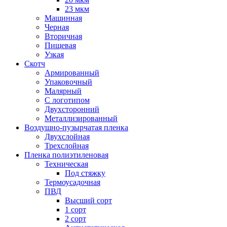
23 мкм
Машинная
Черная
Вторичная
Пищевая
Узкая
Скотч
Армированный
Упаковочный
Малярный
С логотипом
Двухсторонний
Металлизированный
Воздушно-пузырчатая пленка
Двухслойная
Трехслойная
Пленка полиэтиленовая
Техническая
Под стяжку
Термоусадочная
ПВД
Высший сорт
1 сорт
2 сорт