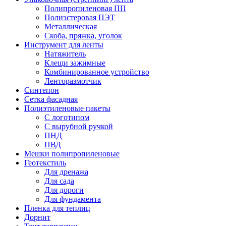
Полипропиленовая ПП
Полиэстеровая ПЭТ
Металлическая
Скоба, пряжка, уголок
Инструмент для ленты
Натяжитель
Клещи зажимные
Комбинированное устройство
Ленторазмотчик
Синтепон
Сетка фасадная
Полиэтиленовые пакеты
С логотипом
С вырубной ручкой
ПНД
ПВД
Мешки полипропиленовые
Геотекстиль
Для дренажа
Для сада
Для дороги
Для фундамента
Пленка для теплиц
Дорнит