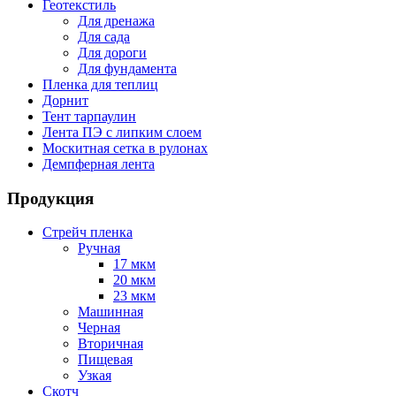
Геотекстиль
Для дренажа
Для сада
Для дороги
Для фундамента
Пленка для теплиц
Дорнит
Тент тарпаулин
Лента ПЭ с липким слоем
Москитная сетка в рулонах
Демпферная лента
Продукция
Стрейч пленка
Ручная
17 мкм
20 мкм
23 мкм
Машинная
Черная
Вторичная
Пищевая
Узкая
Скотч