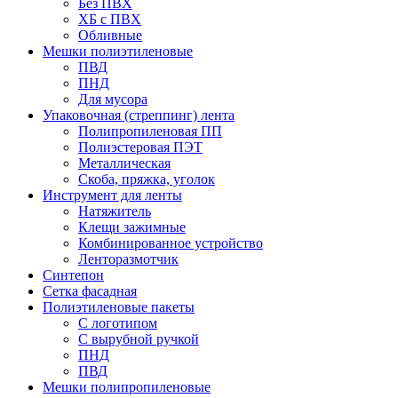
Без ПВХ
ХБ с ПВХ
Обливные
Мешки полиэтиленовые
ПВД
ПНД
Для мусора
Упаковочная (стреппинг) лента
Полипропиленовая ПП
Полиэстеровая ПЭТ
Металлическая
Скоба, пряжка, уголок
Инструмент для ленты
Натяжитель
Клещи зажимные
Комбинированное устройство
Ленторазмотчик
Синтепон
Сетка фасадная
Полиэтиленовые пакеты
С логотипом
С вырубной ручкой
ПНД
ПВД
Мешки полипропиленовые