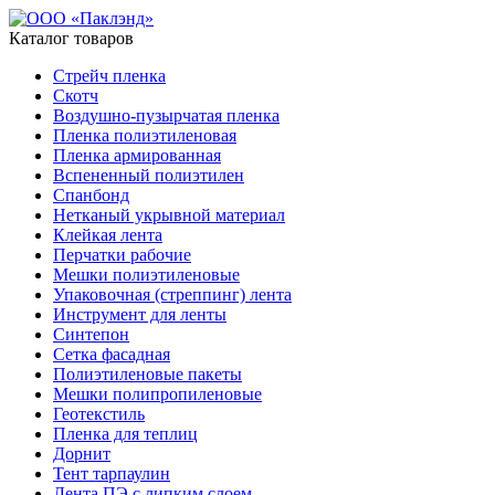
Каталог товаров
Стрейч пленка
Скотч
Воздушно-пузырчатая пленка
Пленка полиэтиленовая
Пленка армированная
Вспененный полиэтилен
Спанбонд
Нетканый укрывной материал
Клейкая лента
Перчатки рабочие
Мешки полиэтиленовые
Упаковочная (стреппинг) лента
Инструмент для ленты
Синтепон
Сетка фасадная
Полиэтиленовые пакеты
Мешки полипропиленовые
Геотекстиль
Пленка для теплиц
Дорнит
Тент тарпаулин
Лента ПЭ с липким слоем