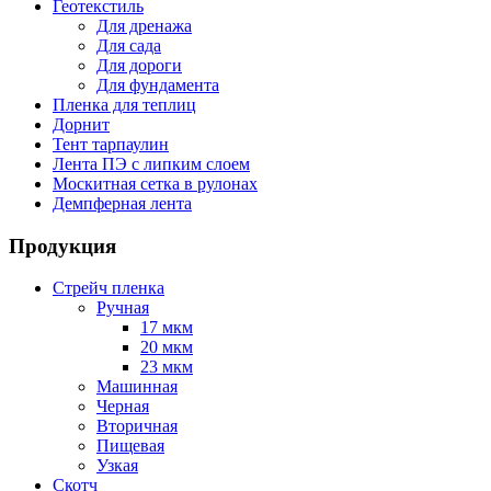
Геотекстиль
Для дренажа
Для сада
Для дороги
Для фундамента
Пленка для теплиц
Дорнит
Тент тарпаулин
Лента ПЭ с липким слоем
Москитная сетка в рулонах
Демпферная лента
Продукция
Стрейч пленка
Ручная
17 мкм
20 мкм
23 мкм
Машинная
Черная
Вторичная
Пищевая
Узкая
Скотч