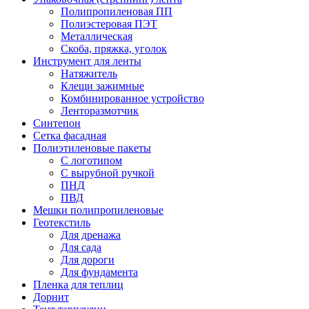
Полипропиленовая ПП
Полиэстеровая ПЭТ
Металлическая
Скоба, пряжка, уголок
Инструмент для ленты
Натяжитель
Клещи зажимные
Комбинированное устройство
Ленторазмотчик
Синтепон
Сетка фасадная
Полиэтиленовые пакеты
С логотипом
С вырубной ручкой
ПНД
ПВД
Мешки полипропиленовые
Геотекстиль
Для дренажа
Для сада
Для дороги
Для фундамента
Пленка для теплиц
Дорнит