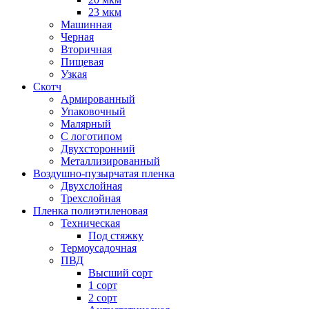
23 мкм
Машинная
Черная
Вторичная
Пищевая
Узкая
Скотч
Армированный
Упаковочный
Малярный
С логотипом
Двухсторонний
Металлизированный
Воздушно-пузырчатая пленка
Двухслойная
Трехслойная
Пленка полиэтиленовая
Техническая
Под стяжку
Термоусадочная
ПВД
Высший сорт
1 сорт
2 сорт