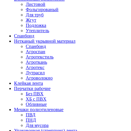
Листовой
Фольгированый
Для труб
Жгут
Подложка
Утеплитель
Спанбонд
Нетканый укрывной материал
Спанбонд
Агроспан
Агротекстиль
Агроткань
Агротекс
Лутрасил
Агроволокно
Клейкая лента
Перчатки рабочие
Без ПВХ
ХБ с ПВХ
Обливные
Мешки полиэтиленовые
ПВД
ПНД
Для мусора
Упаковочная (стреппинг) лента