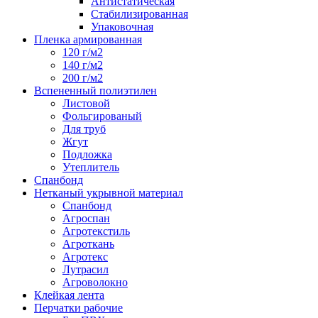
Антистатическая
Стабилизированная
Упаковочная
Пленка армированная
120 г/м2
140 г/м2
200 г/м2
Вспененный полиэтилен
Листовой
Фольгированый
Для труб
Жгут
Подложка
Утеплитель
Спанбонд
Нетканый укрывной материал
Спанбонд
Агроспан
Агротекстиль
Агроткань
Агротекс
Лутрасил
Агроволокно
Клейкая лента
Перчатки рабочие