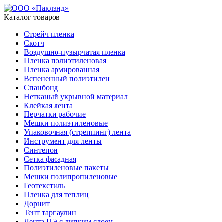
Каталог товаров
Стрейч пленка
Скотч
Воздушно-пузырчатая пленка
Пленка полиэтиленовая
Пленка армированная
Вспененный полиэтилен
Спанбонд
Нетканый укрывной материал
Клейкая лента
Перчатки рабочие
Мешки полиэтиленовые
Упаковочная (стреппинг) лента
Инструмент для ленты
Синтепон
Сетка фасадная
Полиэтиленовые пакеты
Мешки полипропиленовые
Геотекстиль
Пленка для теплиц
Дорнит
Тент тарпаулин
Лента ПЭ с липким слоем