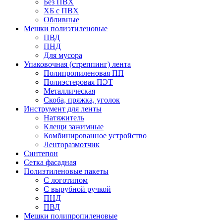
Без ПВХ
ХБ с ПВХ
Обливные
Мешки полиэтиленовые
ПВД
ПНД
Для мусора
Упаковочная (стреппинг) лента
Полипропиленовая ПП
Полиэстеровая ПЭТ
Металлическая
Скоба, пряжка, уголок
Инструмент для ленты
Натяжитель
Клещи зажимные
Комбинированное устройство
Ленторазмотчик
Синтепон
Сетка фасадная
Полиэтиленовые пакеты
С логотипом
С вырубной ручкой
ПНД
ПВД
Мешки полипропиленовые