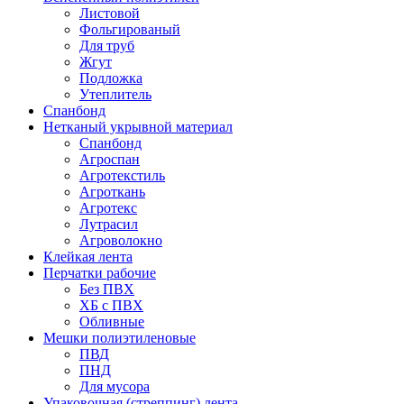
Листовой
Фольгированый
Для труб
Жгут
Подложка
Утеплитель
Спанбонд
Нетканый укрывной материал
Спанбонд
Агроспан
Агротекстиль
Агроткань
Агротекс
Лутрасил
Агроволокно
Клейкая лента
Перчатки рабочие
Без ПВХ
ХБ с ПВХ
Обливные
Мешки полиэтиленовые
ПВД
ПНД
Для мусора
Упаковочная (стреппинг) лента