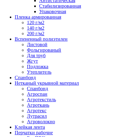
Антистатическая
Стабилизированная
Упаковочная
Пленка армированная
120 г/м2
140 г/м2
200 г/м2
Вспененный полиэтилен
Листовой
Фольгированый
Для труб
Жгут
Подложка
Утеплитель
Спанбонд
Нетканый укрывной материал
Спанбонд
Агроспан
Агротекстиль
Агроткань
Агротекс
Лутрасил
Агроволокно
Клейкая лента
Перчатки рабочие