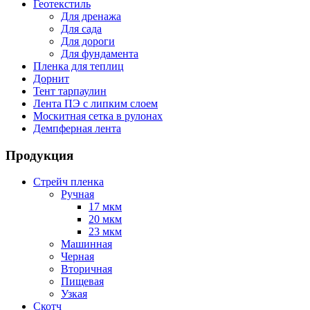
Геотекстиль
Для дренажа
Для сада
Для дороги
Для фундамента
Пленка для теплиц
Дорнит
Тент тарпаулин
Лента ПЭ с липким слоем
Москитная сетка в рулонах
Демпферная лента
Продукция
Стрейч пленка
Ручная
17 мкм
20 мкм
23 мкм
Машинная
Черная
Вторичная
Пищевая
Узкая
Скотч