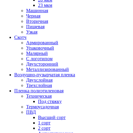
23 мкм
Машинная
Черная
Вторичная
Пищевая
Узкая
Скотч
Армированный
Упаковочный
Малярный
С логотипом
Двухсторонний
Металлизированный
Воздушно-пузырчатая пленка
Двухслойная
Трехслойная
Пленка полиэтиленовая
Техническая
Под стяжку
Термоусадочная
ПВД
Высший сорт
1 сорт
2 сорт