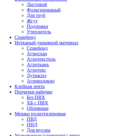
Листовой
Фольгированый
Для труб
Жгут
Подложка
Утеплитель
Спанбонд
Нетканый укрывной материал
Спанбонд
Агроспан
Агротекстиль
Агроткань
Агротекс
Лутрасил
Агроволокно
Клейкая лента
Перчатки рабочие
Без ПВХ
ХБ с ПВХ
Обливные
Мешки полиэтиленовые
ПВД
ПНД
Для мусора
Упаковочная (стреппинг) лента