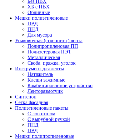
Без ПВХ
ХБ с ПВХ
Обливные
Мешки полиэтиленовые
ПВД
ПНД
Для мусора
Упаковочная (стреппинг) лента
Полипропиленовая ПП
Полиэстеровая ПЭТ
Металлическая
Скоба, пряжка, уголок
Инструмент для ленты
Натяжитель
Клещи зажимные
Комбинированное устройство
Ленторазмотчик
Синтепон
Сетка фасадная
Полиэтиленовые пакеты
С логотипом
С вырубной ручкой
ПНД
ПВД
Мешки полипропиленовые