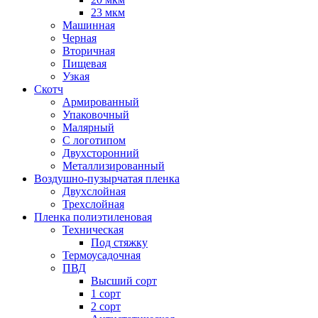
23 мкм
Машинная
Черная
Вторичная
Пищевая
Узкая
Скотч
Армированный
Упаковочный
Малярный
С логотипом
Двухсторонний
Металлизированный
Воздушно-пузырчатая пленка
Двухслойная
Трехслойная
Пленка полиэтиленовая
Техническая
Под стяжку
Термоусадочная
ПВД
Высший сорт
1 сорт
2 сорт