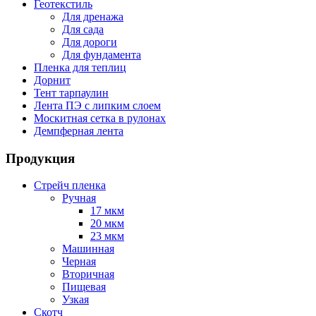
Геотекстиль
Для дренажа
Для сада
Для дороги
Для фундамента
Пленка для теплиц
Дорнит
Тент тарпаулин
Лента ПЭ с липким слоем
Москитная сетка в рулонах
Демпферная лента
Продукция
Стрейч пленка
Ручная
17 мкм
20 мкм
23 мкм
Машинная
Черная
Вторичная
Пищевая
Узкая
Скотч