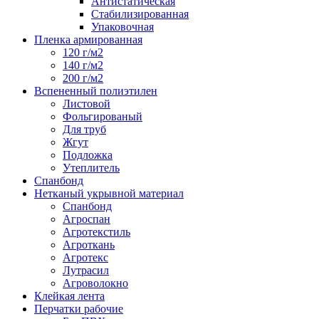
Антистатическая
Стабилизированная
Упаковочная
Пленка армированная
120 г/м2
140 г/м2
200 г/м2
Вспененный полиэтилен
Листовой
Фольгированый
Для труб
Жгут
Подложка
Утеплитель
Спанбонд
Нетканый укрывной материал
Спанбонд
Агроспан
Агротекстиль
Агроткань
Агротекс
Лутрасил
Агроволокно
Клейкая лента
Перчатки рабочие