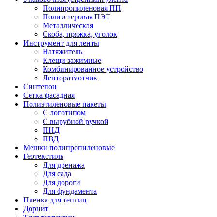
Полипропиленовая ПП
Полиэстеровая ПЭТ
Металлическая
Скоба, пряжка, уголок
Инструмент для ленты
Натяжитель
Клещи зажимные
Комбинированное устройство
Ленторазмотчик
Синтепон
Сетка фасадная
Полиэтиленовые пакеты
С логотипом
С вырубной ручкой
ПНД
ПВД
Мешки полипропиленовые
Геотекстиль
Для дренажа
Для сада
Для дороги
Для фундамента
Пленка для теплиц
Дорнит