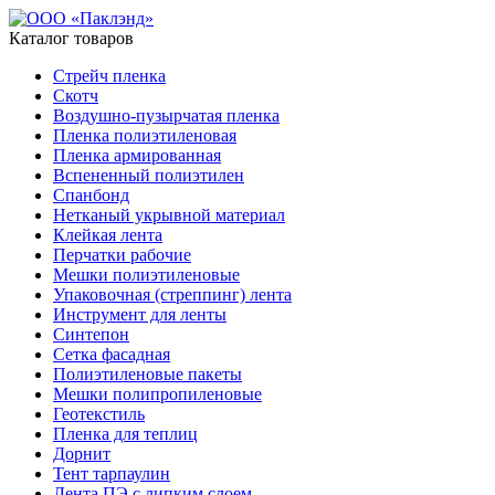
Каталог товаров
Стрейч пленка
Скотч
Воздушно-пузырчатая пленка
Пленка полиэтиленовая
Пленка армированная
Вспененный полиэтилен
Спанбонд
Нетканый укрывной материал
Клейкая лента
Перчатки рабочие
Мешки полиэтиленовые
Упаковочная (стреппинг) лента
Инструмент для ленты
Синтепон
Сетка фасадная
Полиэтиленовые пакеты
Мешки полипропиленовые
Геотекстиль
Пленка для теплиц
Дорнит
Тент тарпаулин
Лента ПЭ с липким слоем