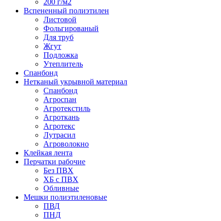
200 г/м2
Вспененный полиэтилен
Листовой
Фольгированый
Для труб
Жгут
Подложка
Утеплитель
Спанбонд
Нетканый укрывной материал
Спанбонд
Агроспан
Агротекстиль
Агроткань
Агротекс
Лутрасил
Агроволокно
Клейкая лента
Перчатки рабочие
Без ПВХ
ХБ с ПВХ
Обливные
Мешки полиэтиленовые
ПВД
ПНД