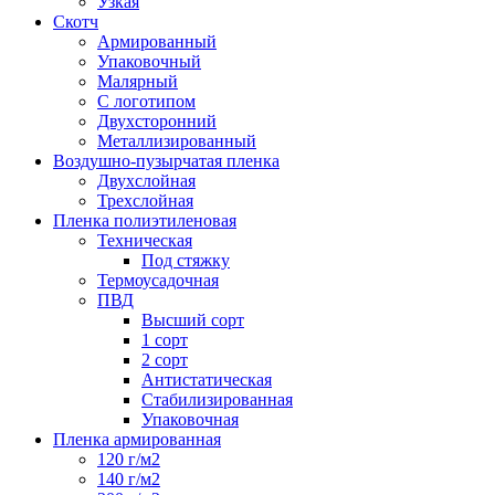
Узкая
Скотч
Армированный
Упаковочный
Малярный
С логотипом
Двухсторонний
Металлизированный
Воздушно-пузырчатая пленка
Двухслойная
Трехслойная
Пленка полиэтиленовая
Техническая
Под стяжку
Термоусадочная
ПВД
Высший сорт
1 сорт
2 сорт
Антистатическая
Стабилизированная
Упаковочная
Пленка армированная
120 г/м2
140 г/м2