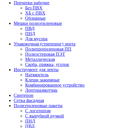
Перчатки рабочие
Без ПВХ
ХБ с ПВХ
Обливные
Мешки полиэтиленовые
ПВД
ПНД
Для мусора
Упаковочная (стреппинг) лента
Полипропиленовая ПП
Полиэстеровая ПЭТ
Металлическая
Скоба, пряжка, уголок
Инструмент для ленты
Натяжитель
Клещи зажимные
Комбинированное устройство
Ленторазмотчик
Синтепон
Сетка фасадная
Полиэтиленовые пакеты
С логотипом
С вырубной ручкой
ПНД
ПВД