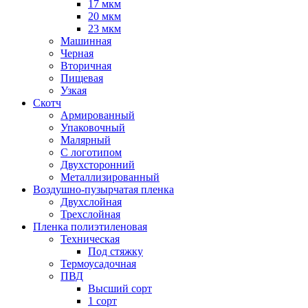
17 мкм
20 мкм
23 мкм
Машинная
Черная
Вторичная
Пищевая
Узкая
Скотч
Армированный
Упаковочный
Малярный
С логотипом
Двухсторонний
Металлизированный
Воздушно-пузырчатая пленка
Двухслойная
Трехслойная
Пленка полиэтиленовая
Техническая
Под стяжку
Термоусадочная
ПВД
Высший сорт
1 сорт