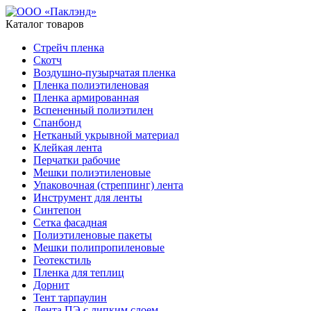
Каталог товаров
Стрейч пленка
Скотч
Воздушно-пузырчатая пленка
Пленка полиэтиленовая
Пленка армированная
Вспененный полиэтилен
Спанбонд
Нетканый укрывной материал
Клейкая лента
Перчатки рабочие
Мешки полиэтиленовые
Упаковочная (стреппинг) лента
Инструмент для ленты
Синтепон
Сетка фасадная
Полиэтиленовые пакеты
Мешки полипропиленовые
Геотекстиль
Пленка для теплиц
Дорнит
Тент тарпаулин
Лента ПЭ с липким слоем