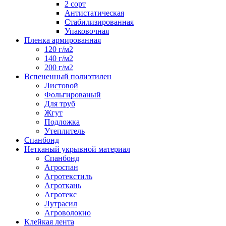
2 сорт
Антистатическая
Стабилизированная
Упаковочная
Пленка армированная
120 г/м2
140 г/м2
200 г/м2
Вспененный полиэтилен
Листовой
Фольгированый
Для труб
Жгут
Подложка
Утеплитель
Спанбонд
Нетканый укрывной материал
Спанбонд
Агроспан
Агротекстиль
Агроткань
Агротекс
Лутрасил
Агроволокно
Клейкая лента