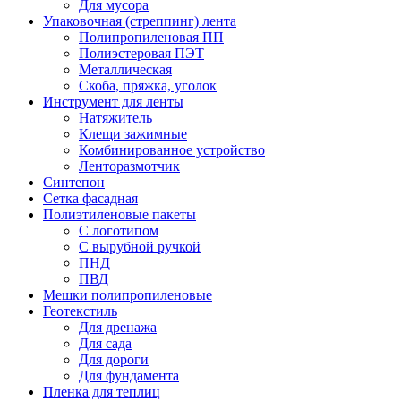
Для мусора
Упаковочная (стреппинг) лента
Полипропиленовая ПП
Полиэстеровая ПЭТ
Металлическая
Скоба, пряжка, уголок
Инструмент для ленты
Натяжитель
Клещи зажимные
Комбинированное устройство
Ленторазмотчик
Синтепон
Сетка фасадная
Полиэтиленовые пакеты
С логотипом
С вырубной ручкой
ПНД
ПВД
Мешки полипропиленовые
Геотекстиль
Для дренажа
Для сада
Для дороги
Для фундамента
Пленка для теплиц