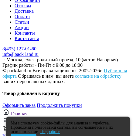
О компании
Отзывы
Доставка
Оплата
Статьи
Акции
Контакты
Карта сайта
8(495) 127-01-60
info@pack-land.ru
г. Москва, Электролитный проезд, 10 (метро Нагорная)
График работы - Пн-Пт с 9:00 до 18:00
© pack-land.ru
Все права защищены. 2005-2026г.
Публичная
оферта
Обращаясь к нам, вы даете
согласие на обработку
ваших персональных данных.
Товар добавлен в корзину
Оформить заказ
Продолжить покупки
Главная
Каталог
Мы используем cookie-файлы для анализа и удобства.
Продолжая пользоваться сайтом, вы соглашаетесь на их
0
использование.
Подробнее