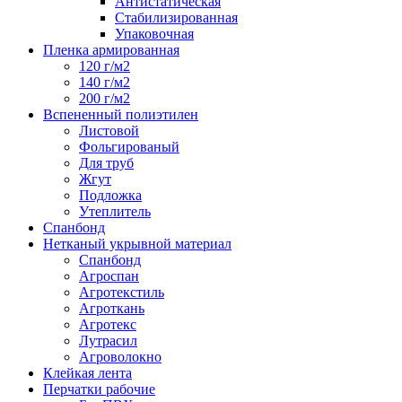
Антистатическая
Стабилизированная
Упаковочная
Пленка армированная
120 г/м2
140 г/м2
200 г/м2
Вспененный полиэтилен
Листовой
Фольгированый
Для труб
Жгут
Подложка
Утеплитель
Спанбонд
Нетканый укрывной материал
Спанбонд
Агроспан
Агротекстиль
Агроткань
Агротекс
Лутрасил
Агроволокно
Клейкая лента
Перчатки рабочие