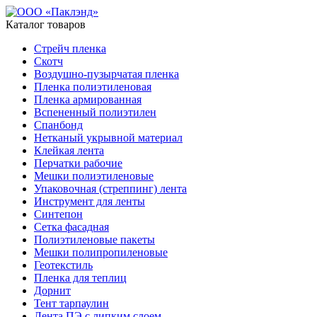
Каталог товаров
Стрейч пленка
Скотч
Воздушно-пузырчатая пленка
Пленка полиэтиленовая
Пленка армированная
Вспененный полиэтилен
Спанбонд
Нетканый укрывной материал
Клейкая лента
Перчатки рабочие
Мешки полиэтиленовые
Упаковочная (стреппинг) лента
Инструмент для ленты
Синтепон
Сетка фасадная
Полиэтиленовые пакеты
Мешки полипропиленовые
Геотекстиль
Пленка для теплиц
Дорнит
Тент тарпаулин
Лента ПЭ с липким слоем