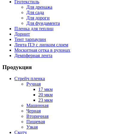
Геотекстиль
Для дренажа
Для сада
Для дороги
Для фундамента
Пленка для теплиц
Дорнит
Тент тарпаулин
Лента ПЭ с липким слоем
Москитная сетка в рулонах
Демпферная лента
Продукция
Стрейч пленка
Ручная
17 мкм
20 мкм
23 мкм
Машинная
Черная
Вторичная
Пищевая
Узкая
Скотч