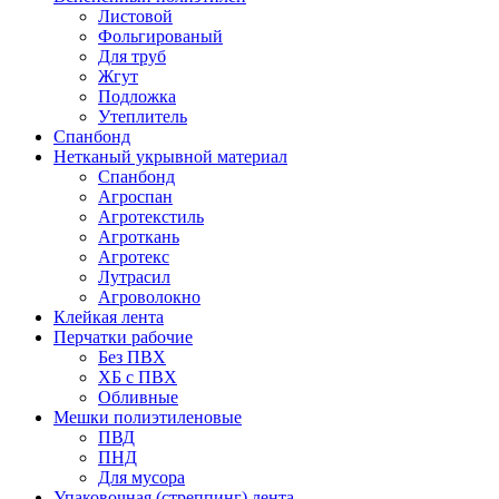
Листовой
Фольгированый
Для труб
Жгут
Подложка
Утеплитель
Спанбонд
Нетканый укрывной материал
Спанбонд
Агроспан
Агротекстиль
Агроткань
Агротекс
Лутрасил
Агроволокно
Клейкая лента
Перчатки рабочие
Без ПВХ
ХБ с ПВХ
Обливные
Мешки полиэтиленовые
ПВД
ПНД
Для мусора
Упаковочная (стреппинг) лента