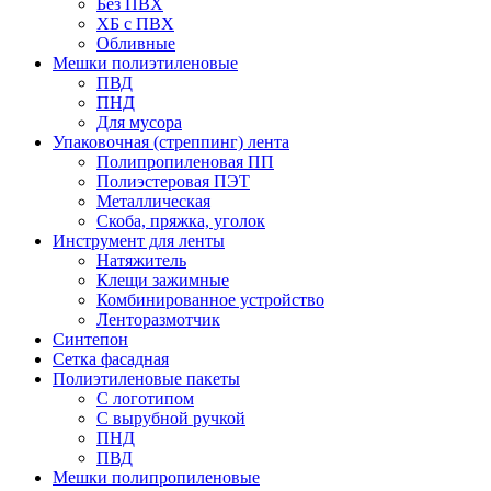
Без ПВХ
ХБ с ПВХ
Обливные
Мешки полиэтиленовые
ПВД
ПНД
Для мусора
Упаковочная (стреппинг) лента
Полипропиленовая ПП
Полиэстеровая ПЭТ
Металлическая
Скоба, пряжка, уголок
Инструмент для ленты
Натяжитель
Клещи зажимные
Комбинированное устройство
Ленторазмотчик
Синтепон
Сетка фасадная
Полиэтиленовые пакеты
С логотипом
С вырубной ручкой
ПНД
ПВД
Мешки полипропиленовые