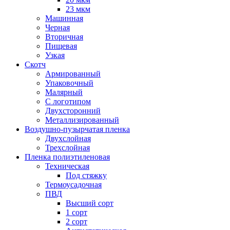
23 мкм
Машинная
Черная
Вторичная
Пищевая
Узкая
Скотч
Армированный
Упаковочный
Малярный
С логотипом
Двухсторонний
Металлизированный
Воздушно-пузырчатая пленка
Двухслойная
Трехслойная
Пленка полиэтиленовая
Техническая
Под стяжку
Термоусадочная
ПВД
Высший сорт
1 сорт
2 сорт