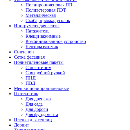
Полипропиленовая ПП
Полиэстеровая ПЭТ
Металлическая
Скоба, пряжка, уголок
Инструмент для ленты
Натяжитель
Клещи зажимные
Комбинированное устройство
Ленторазмотчик
Синтепон
Сетка фасадная
Полиэтиленовые пакеты
С логотипом
С вырубной ручкой
ПНД
ПВД
Мешки полипропиленовые
Геотекстиль
Для дренажа
Для сада
Для дороги
Для фундамента
Пленка для теплиц
Дорнит