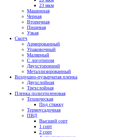
23 мкм
Машинная
Черная
Вторичная
Пищевая
Узкая
Скотч
Армированный
Упаковочный
Малярный
С логотипом
Двухсторонний
Металлизированный
Воздушно-пузырчатая пленка
Двухслойная
Трехслойная
Пленка полиэтиленовая
Техническая
Под стяжку
Термоусадочная
ПВД
Высший сорт
1 сорт
2 сорт