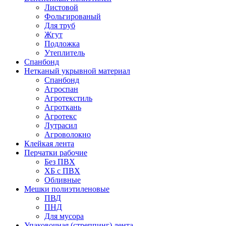
Листовой
Фольгированый
Для труб
Жгут
Подложка
Утеплитель
Спанбонд
Нетканый укрывной материал
Спанбонд
Агроспан
Агротекстиль
Агроткань
Агротекс
Лутрасил
Агроволокно
Клейкая лента
Перчатки рабочие
Без ПВХ
ХБ с ПВХ
Обливные
Мешки полиэтиленовые
ПВД
ПНД
Для мусора
Упаковочная (стреппинг) лента