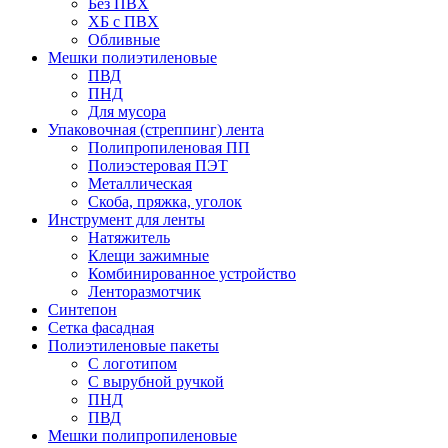
Без ПВХ
ХБ с ПВХ
Обливные
Мешки полиэтиленовые
ПВД
ПНД
Для мусора
Упаковочная (стреппинг) лента
Полипропиленовая ПП
Полиэстеровая ПЭТ
Металлическая
Скоба, пряжка, уголок
Инструмент для ленты
Натяжитель
Клещи зажимные
Комбинированное устройство
Ленторазмотчик
Синтепон
Сетка фасадная
Полиэтиленовые пакеты
С логотипом
С вырубной ручкой
ПНД
ПВД
Мешки полипропиленовые