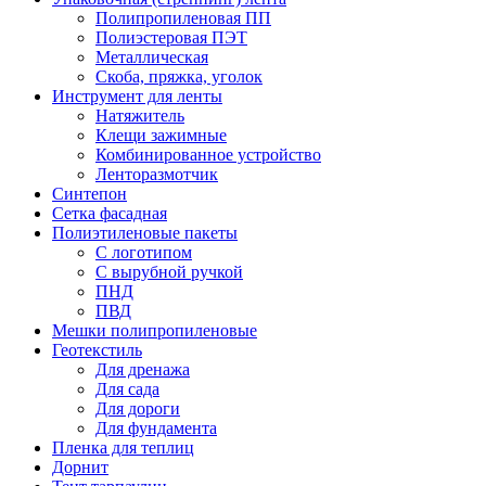
Полипропиленовая ПП
Полиэстеровая ПЭТ
Металлическая
Скоба, пряжка, уголок
Инструмент для ленты
Натяжитель
Клещи зажимные
Комбинированное устройство
Ленторазмотчик
Синтепон
Сетка фасадная
Полиэтиленовые пакеты
С логотипом
С вырубной ручкой
ПНД
ПВД
Мешки полипропиленовые
Геотекстиль
Для дренажа
Для сада
Для дороги
Для фундамента
Пленка для теплиц
Дорнит