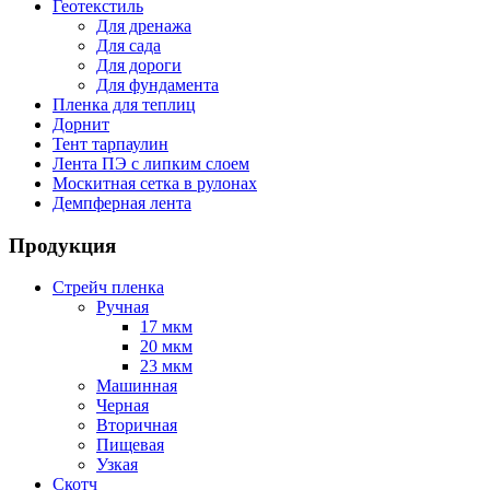
Геотекстиль
Для дренажа
Для сада
Для дороги
Для фундамента
Пленка для теплиц
Дорнит
Тент тарпаулин
Лента ПЭ с липким слоем
Москитная сетка в рулонах
Демпферная лента
Продукция
Стрейч пленка
Ручная
17 мкм
20 мкм
23 мкм
Машинная
Черная
Вторичная
Пищевая
Узкая
Скотч