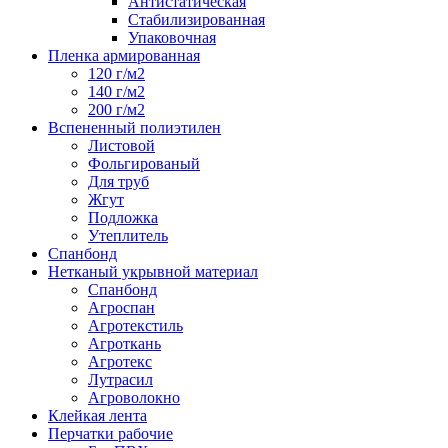
Антистатическая
Стабилизированная
Упаковочная
Пленка армированная
120 г/м2
140 г/м2
200 г/м2
Вспененный полиэтилен
Листовой
Фольгированый
Для труб
Жгут
Подложка
Утеплитель
Спанбонд
Нетканый укрывной материал
Спанбонд
Агроспан
Агротекстиль
Агроткань
Агротекс
Лутрасил
Агроволокно
Клейкая лента
Перчатки рабочие