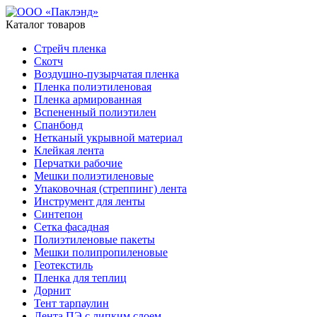
Каталог товаров
Стрейч пленка
Скотч
Воздушно-пузырчатая пленка
Пленка полиэтиленовая
Пленка армированная
Вспененный полиэтилен
Спанбонд
Нетканый укрывной материал
Клейкая лента
Перчатки рабочие
Мешки полиэтиленовые
Упаковочная (стреппинг) лента
Инструмент для ленты
Синтепон
Сетка фасадная
Полиэтиленовые пакеты
Мешки полипропиленовые
Геотекстиль
Пленка для теплиц
Дорнит
Тент тарпаулин
Лента ПЭ с липким слоем