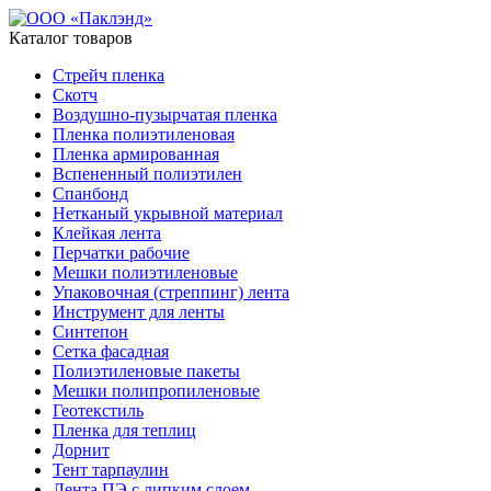
Каталог товаров
Стрейч пленка
Скотч
Воздушно-пузырчатая пленка
Пленка полиэтиленовая
Пленка армированная
Вспененный полиэтилен
Спанбонд
Нетканый укрывной материал
Клейкая лента
Перчатки рабочие
Мешки полиэтиленовые
Упаковочная (стреппинг) лента
Инструмент для ленты
Синтепон
Сетка фасадная
Полиэтиленовые пакеты
Мешки полипропиленовые
Геотекстиль
Пленка для теплиц
Дорнит
Тент тарпаулин
Лента ПЭ с липким слоем