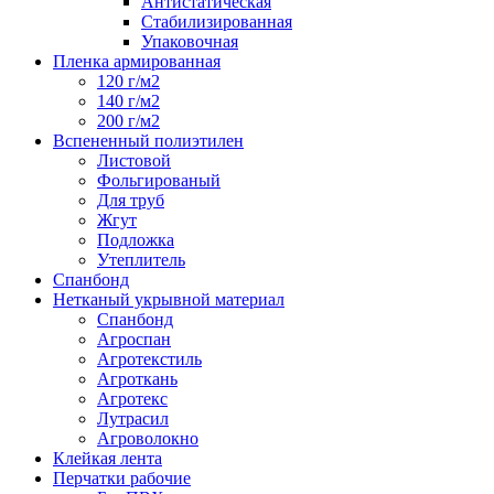
Антистатическая
Стабилизированная
Упаковочная
Пленка армированная
120 г/м2
140 г/м2
200 г/м2
Вспененный полиэтилен
Листовой
Фольгированый
Для труб
Жгут
Подложка
Утеплитель
Спанбонд
Нетканый укрывной материал
Спанбонд
Агроспан
Агротекстиль
Агроткань
Агротекс
Лутрасил
Агроволокно
Клейкая лента
Перчатки рабочие