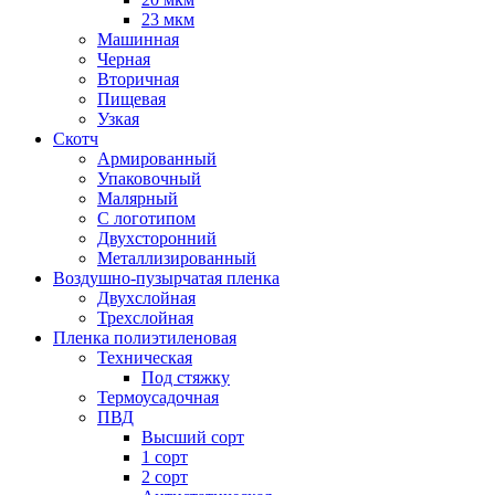
23 мкм
Машинная
Черная
Вторичная
Пищевая
Узкая
Скотч
Армированный
Упаковочный
Малярный
С логотипом
Двухсторонний
Металлизированный
Воздушно-пузырчатая пленка
Двухслойная
Трехслойная
Пленка полиэтиленовая
Техническая
Под стяжку
Термоусадочная
ПВД
Высший сорт
1 сорт
2 сорт