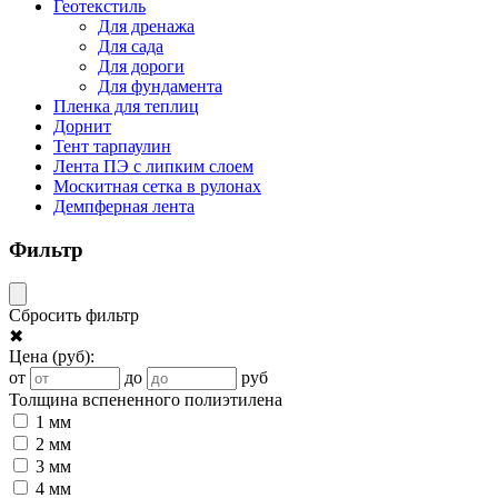
Геотекстиль
Для дренажа
Для сада
Для дороги
Для фундамента
Пленка для теплиц
Дорнит
Тент тарпаулин
Лента ПЭ с липким слоем
Москитная сетка в рулонах
Демпферная лента
Фильтр
Сбросить фильтр
✖
Цена
(руб)
:
от
до
руб
Толщина вспененного полиэтилена
1 мм
2 мм
3 мм
4 мм