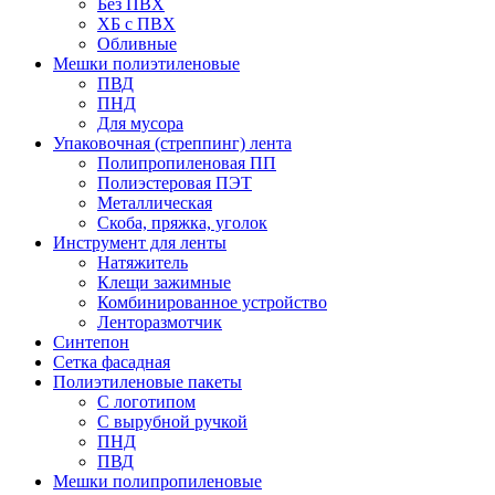
Без ПВХ
ХБ с ПВХ
Обливные
Мешки полиэтиленовые
ПВД
ПНД
Для мусора
Упаковочная (стреппинг) лента
Полипропиленовая ПП
Полиэстеровая ПЭТ
Металлическая
Скоба, пряжка, уголок
Инструмент для ленты
Натяжитель
Клещи зажимные
Комбинированное устройство
Ленторазмотчик
Синтепон
Сетка фасадная
Полиэтиленовые пакеты
С логотипом
С вырубной ручкой
ПНД
ПВД
Мешки полипропиленовые