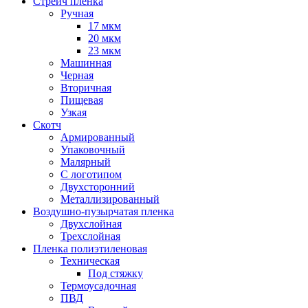
Стрейч пленка
Ручная
17 мкм
20 мкм
23 мкм
Машинная
Черная
Вторичная
Пищевая
Узкая
Скотч
Армированный
Упаковочный
Малярный
С логотипом
Двухсторонний
Металлизированный
Воздушно-пузырчатая пленка
Двухслойная
Трехслойная
Пленка полиэтиленовая
Техническая
Под стяжку
Термоусадочная
ПВД