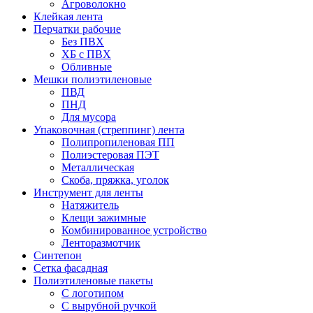
Агроволокно
Клейкая лента
Перчатки рабочие
Без ПВХ
ХБ с ПВХ
Обливные
Мешки полиэтиленовые
ПВД
ПНД
Для мусора
Упаковочная (стреппинг) лента
Полипропиленовая ПП
Полиэстеровая ПЭТ
Металлическая
Скоба, пряжка, уголок
Инструмент для ленты
Натяжитель
Клещи зажимные
Комбинированное устройство
Ленторазмотчик
Синтепон
Сетка фасадная
Полиэтиленовые пакеты
С логотипом
С вырубной ручкой