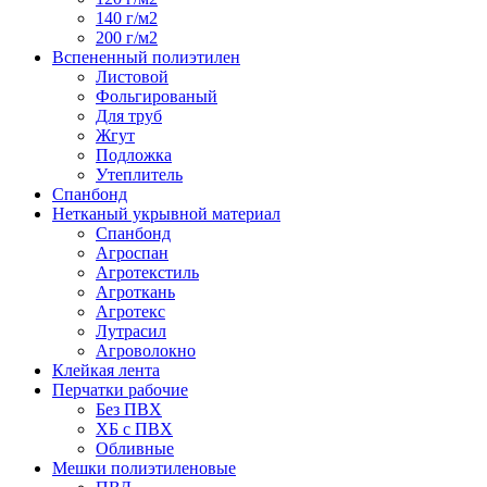
140 г/м2
200 г/м2
Вспененный полиэтилен
Листовой
Фольгированый
Для труб
Жгут
Подложка
Утеплитель
Спанбонд
Нетканый укрывной материал
Спанбонд
Агроспан
Агротекстиль
Агроткань
Агротекс
Лутрасил
Агроволокно
Клейкая лента
Перчатки рабочие
Без ПВХ
ХБ с ПВХ
Обливные
Мешки полиэтиленовые