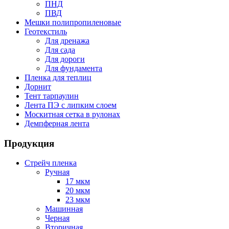
ПНД
ПВД
Мешки полипропиленовые
Геотекстиль
Для дренажа
Для сада
Для дороги
Для фундамента
Пленка для теплиц
Дорнит
Тент тарпаулин
Лента ПЭ с липким слоем
Москитная сетка в рулонах
Демпферная лента
Продукция
Стрейч пленка
Ручная
17 мкм
20 мкм
23 мкм
Машинная
Черная
Вторичная