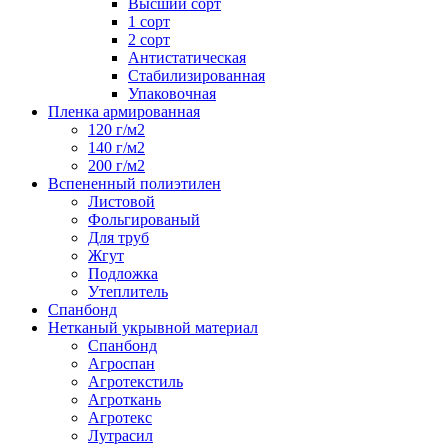
Высший сорт
1 сорт
2 сорт
Антистатическая
Стабилизированная
Упаковочная
Пленка армированная
120 г/м2
140 г/м2
200 г/м2
Вспененный полиэтилен
Листовой
Фольгированый
Для труб
Жгут
Подложка
Утеплитель
Спанбонд
Нетканый укрывной материал
Спанбонд
Агроспан
Агротекстиль
Агроткань
Агротекс
Лутрасил