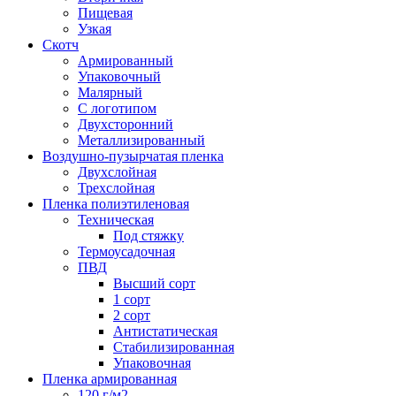
Пищевая
Узкая
Скотч
Армированный
Упаковочный
Малярный
С логотипом
Двухсторонний
Металлизированный
Воздушно-пузырчатая пленка
Двухслойная
Трехслойная
Пленка полиэтиленовая
Техническая
Под стяжку
Термоусадочная
ПВД
Высший сорт
1 сорт
2 сорт
Антистатическая
Стабилизированная
Упаковочная
Пленка армированная
120 г/м2