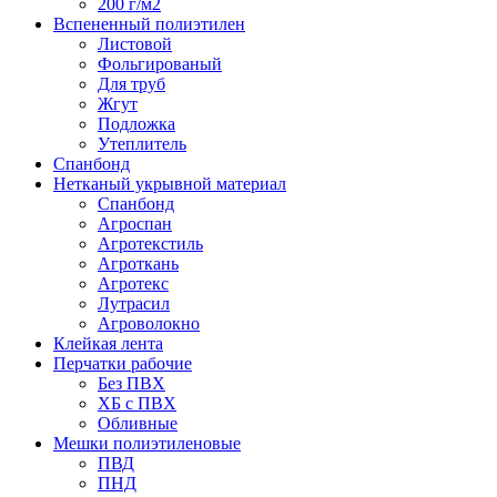
200 г/м2
Вспененный полиэтилен
Листовой
Фольгированый
Для труб
Жгут
Подложка
Утеплитель
Спанбонд
Нетканый укрывной материал
Спанбонд
Агроспан
Агротекстиль
Агроткань
Агротекс
Лутрасил
Агроволокно
Клейкая лента
Перчатки рабочие
Без ПВХ
ХБ с ПВХ
Обливные
Мешки полиэтиленовые
ПВД
ПНД