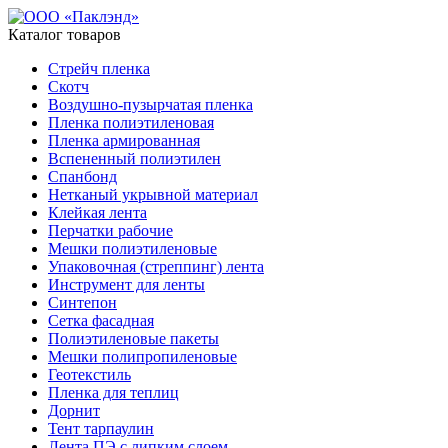
Каталог товаров
Стрейч пленка
Скотч
Воздушно-пузырчатая пленка
Пленка полиэтиленовая
Пленка армированная
Вспененный полиэтилен
Спанбонд
Нетканый укрывной материал
Клейкая лента
Перчатки рабочие
Мешки полиэтиленовые
Упаковочная (стреппинг) лента
Инструмент для ленты
Синтепон
Сетка фасадная
Полиэтиленовые пакеты
Мешки полипропиленовые
Геотекстиль
Пленка для теплиц
Дорнит
Тент тарпаулин
Лента ПЭ с липким слоем