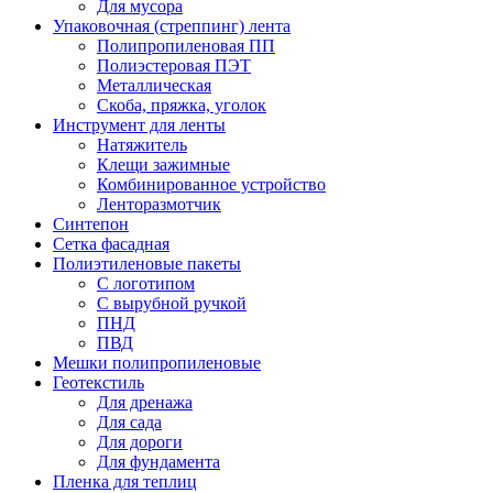
Для мусора
Упаковочная (стреппинг) лента
Полипропиленовая ПП
Полиэстеровая ПЭТ
Металлическая
Скоба, пряжка, уголок
Инструмент для ленты
Натяжитель
Клещи зажимные
Комбинированное устройство
Ленторазмотчик
Синтепон
Сетка фасадная
Полиэтиленовые пакеты
С логотипом
С вырубной ручкой
ПНД
ПВД
Мешки полипропиленовые
Геотекстиль
Для дренажа
Для сада
Для дороги
Для фундамента
Пленка для теплиц