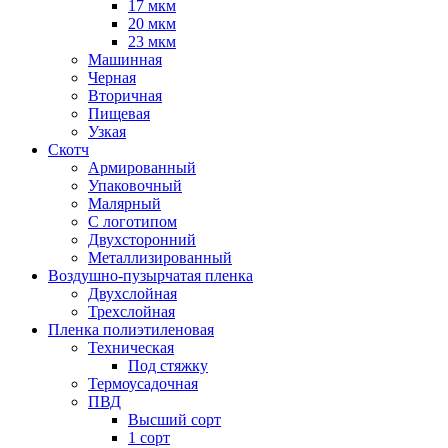
17 мкм
20 мкм
23 мкм
Машинная
Черная
Вторичная
Пищевая
Узкая
Скотч
Армированный
Упаковочный
Малярный
С логотипом
Двухсторонний
Металлизированный
Воздушно-пузырчатая пленка
Двухслойная
Трехслойная
Пленка полиэтиленовая
Техническая
Под стяжку
Термоусадочная
ПВД
Высший сорт
1 сорт