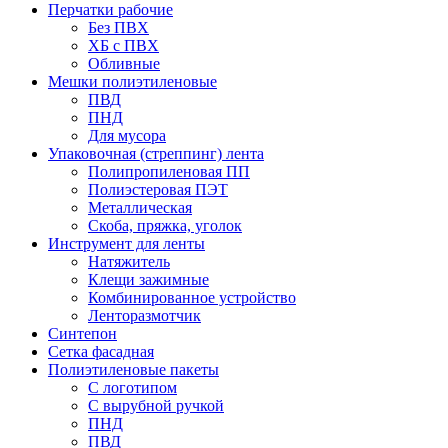
Перчатки рабочие
Без ПВХ
ХБ с ПВХ
Обливные
Мешки полиэтиленовые
ПВД
ПНД
Для мусора
Упаковочная (стреппинг) лента
Полипропиленовая ПП
Полиэстеровая ПЭТ
Металлическая
Скоба, пряжка, уголок
Инструмент для ленты
Натяжитель
Клещи зажимные
Комбинированное устройство
Ленторазмотчик
Синтепон
Сетка фасадная
Полиэтиленовые пакеты
С логотипом
С вырубной ручкой
ПНД
ПВД