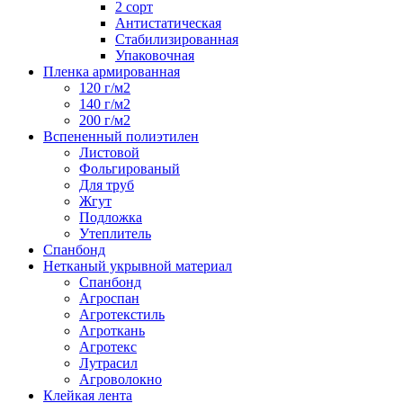
2 сорт
Антистатическая
Стабилизированная
Упаковочная
Пленка армированная
120 г/м2
140 г/м2
200 г/м2
Вспененный полиэтилен
Листовой
Фольгированый
Для труб
Жгут
Подложка
Утеплитель
Спанбонд
Нетканый укрывной материал
Спанбонд
Агроспан
Агротекстиль
Агроткань
Агротекс
Лутрасил
Агроволокно
Клейкая лента