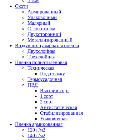
Узкая
Скотч
Армированный
Упаковочный
Малярный
С логотипом
Двухсторонний
Металлизированный
Воздушно-пузырчатая пленка
Двухслойная
Трехслойная
Пленка полиэтиленовая
Техническая
Под стяжку
Термоусадочная
ПВД
Высший сорт
1 сорт
2 сорт
Антистатическая
Стабилизированная
Упаковочная
Пленка армированная
120 г/м2
140 г/м2