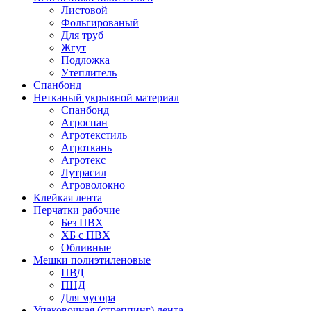
Листовой
Фольгированый
Для труб
Жгут
Подложка
Утеплитель
Спанбонд
Нетканый укрывной материал
Спанбонд
Агроспан
Агротекстиль
Агроткань
Агротекс
Лутрасил
Агроволокно
Клейкая лента
Перчатки рабочие
Без ПВХ
ХБ с ПВХ
Обливные
Мешки полиэтиленовые
ПВД
ПНД
Для мусора
Упаковочная (стреппинг) лента