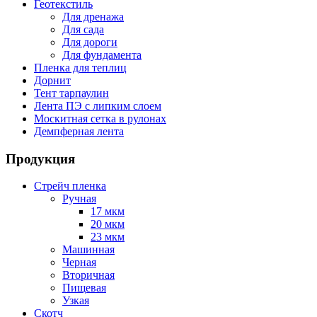
Геотекстиль
Для дренажа
Для сада
Для дороги
Для фундамента
Пленка для теплиц
Дорнит
Тент тарпаулин
Лента ПЭ с липким слоем
Москитная сетка в рулонах
Демпферная лента
Продукция
Стрейч пленка
Ручная
17 мкм
20 мкм
23 мкм
Машинная
Черная
Вторичная
Пищевая
Узкая
Скотч