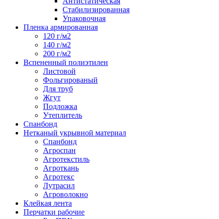
Антистатическая
Стабилизированная
Упаковочная
Пленка армированная
120 г/м2
140 г/м2
200 г/м2
Вспененный полиэтилен
Листовой
Фольгированый
Для труб
Жгут
Подложка
Утеплитель
Спанбонд
Нетканый укрывной материал
Спанбонд
Агроспан
Агротекстиль
Агроткань
Агротекс
Лутрасил
Агроволокно
Клейкая лента
Перчатки рабочие