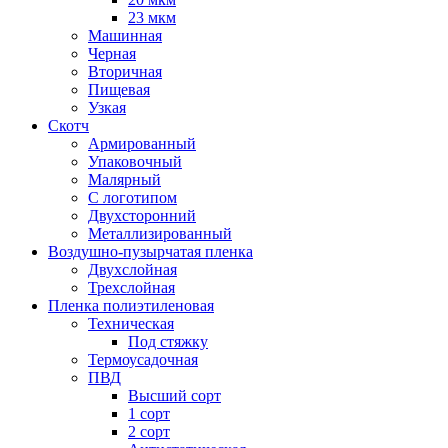
23 мкм
Машинная
Черная
Вторичная
Пищевая
Узкая
Скотч
Армированный
Упаковочный
Малярный
С логотипом
Двухсторонний
Металлизированный
Воздушно-пузырчатая пленка
Двухслойная
Трехслойная
Пленка полиэтиленовая
Техническая
Под стяжку
Термоусадочная
ПВД
Высший сорт
1 сорт
2 сорт