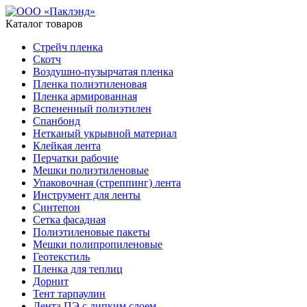
Каталог товаров
Стрейч пленка
Скотч
Воздушно-пузырчатая пленка
Пленка полиэтиленовая
Пленка армированная
Вспененный полиэтилен
Спанбонд
Нетканый укрывной материал
Клейкая лента
Перчатки рабочие
Мешки полиэтиленовые
Упаковочная (стреппинг) лента
Инструмент для ленты
Синтепон
Сетка фасадная
Полиэтиленовые пакеты
Мешки полипропиленовые
Геотекстиль
Пленка для теплиц
Дорнит
Тент тарпаулин
Лента ПЭ с липким слоем