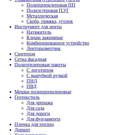
Полипропиленовая ПП
Полиэстеровая ПЭТ
Металлическая
Скоба, пряжка, уголок
Инструмент для ленты
Натяжитель
Клещи зажимные
Комбинированное устройство
Ленторазмотчик
Синтепон
Сетка фасадная
Полиэтиленовые пакеты
С логотипом
С вырубной ручкой
ПНД
ПВД
Мешки полипропиленовые
Геотекстиль
Для дренажа
Для сада
Для дороги
Для фундамента
Пленка для теплиц
Дорнит