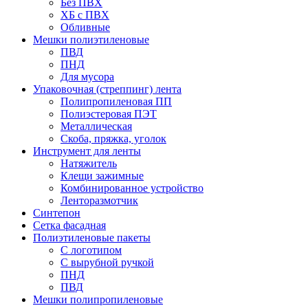
Без ПВХ
ХБ с ПВХ
Обливные
Мешки полиэтиленовые
ПВД
ПНД
Для мусора
Упаковочная (стреппинг) лента
Полипропиленовая ПП
Полиэстеровая ПЭТ
Металлическая
Скоба, пряжка, уголок
Инструмент для ленты
Натяжитель
Клещи зажимные
Комбинированное устройство
Ленторазмотчик
Синтепон
Сетка фасадная
Полиэтиленовые пакеты
С логотипом
С вырубной ручкой
ПНД
ПВД
Мешки полипропиленовые