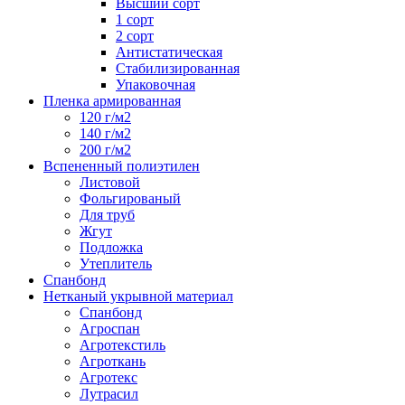
Высший сорт
1 сорт
2 сорт
Антистатическая
Стабилизированная
Упаковочная
Пленка армированная
120 г/м2
140 г/м2
200 г/м2
Вспененный полиэтилен
Листовой
Фольгированый
Для труб
Жгут
Подложка
Утеплитель
Спанбонд
Нетканый укрывной материал
Спанбонд
Агроспан
Агротекстиль
Агроткань
Агротекс
Лутрасил