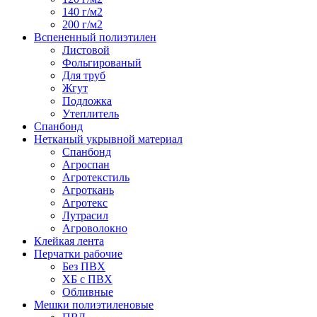
140 г/м2
200 г/м2
Вспененный полиэтилен
Листовой
Фольгированый
Для труб
Жгут
Подложка
Утеплитель
Спанбонд
Нетканый укрывной материал
Спанбонд
Агроспан
Агротекстиль
Агроткань
Агротекс
Лутрасил
Агроволокно
Клейкая лента
Перчатки рабочие
Без ПВХ
ХБ с ПВХ
Обливные
Мешки полиэтиленовые