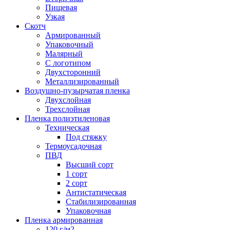
Пищевая
Узкая
Скотч
Армированный
Упаковочный
Малярный
С логотипом
Двухсторонний
Металлизированный
Воздушно-пузырчатая пленка
Двухслойная
Трехслойная
Пленка полиэтиленовая
Техническая
Под стяжку
Термоусадочная
ПВД
Высший сорт
1 сорт
2 сорт
Антистатическая
Стабилизированная
Упаковочная
Пленка армированная
120 г/м2