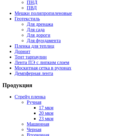
ПНД
ПВД
Мешки полипропиленовые
Геотекстиль
Для дренажа
Для сада
Для дороги
Для фундамента
Пленка для теплиц
Дорнит
Тент тарпаулин
Лента ПЭ с липким слоем
Москитная сетка в рулонах
Демпферная лента
Продукция
Стрейч пленка
Ручная
17 мкм
20 мкм
23 мкм
Машинная
Черная
Вторичная