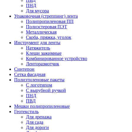
ПВД
ПНД
Для мусора
Упаковочная (стреппинг) лента
Полипропиленовая ПП
Полиэстеровая ПЭТ
Металлическая
Скоба, пряжка, уголок
Инструмент для ленты
Натяжитель
Клещи зажимные
Комбинированное устройство
Ленторазмотчик
Синтепон
Сетка фасадная
Полиэтиленовые пакеты
С логотипом
С вырубной ручкой
ПНД
ПВД
Мешки полипропиленовые
Геотекстиль
Для дренажа
Для сада
Для дороги