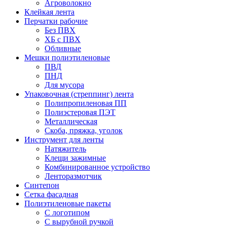
Агроволокно
Клейкая лента
Перчатки рабочие
Без ПВХ
ХБ с ПВХ
Обливные
Мешки полиэтиленовые
ПВД
ПНД
Для мусора
Упаковочная (стреппинг) лента
Полипропиленовая ПП
Полиэстеровая ПЭТ
Металлическая
Скоба, пряжка, уголок
Инструмент для ленты
Натяжитель
Клещи зажимные
Комбинированное устройство
Ленторазмотчик
Синтепон
Сетка фасадная
Полиэтиленовые пакеты
С логотипом
С вырубной ручкой