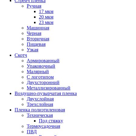
Стрейч пленка
Ручная
17 мкм
20 мкм
23 мкм
Машинная
Черная
Вторичная
Пищевая
Узкая
Скотч
Армированный
Упаковочный
Малярный
С логотипом
Двухсторонний
Металлизированный
Воздушно-пузырчатая пленка
Двухслойная
Трехслойная
Пленка полиэтиленовая
Техническая
Под стяжку
Термоусадочная
ПВД