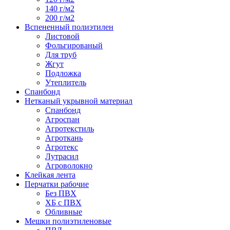
140 г/м2
200 г/м2
Вспененный полиэтилен
Листовой
Фольгированый
Для труб
Жгут
Подложка
Утеплитель
Спанбонд
Нетканый укрывной материал
Спанбонд
Агроспан
Агротекстиль
Агроткань
Агротекс
Лутрасил
Агроволокно
Клейкая лента
Перчатки рабочие
Без ПВХ
ХБ с ПВХ
Обливные
Мешки полиэтиленовые