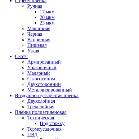
Стрейч пленка
Ручная
17 мкм
20 мкм
23 мкм
Машинная
Черная
Вторичная
Пищевая
Узкая
Скотч
Армированный
Упаковочный
Малярный
С логотипом
Двухсторонний
Металлизированный
Воздушно-пузырчатая пленка
Двухслойная
Трехслойная
Пленка полиэтиленовая
Техническая
Под стяжку
Термоусадочная
ПВД