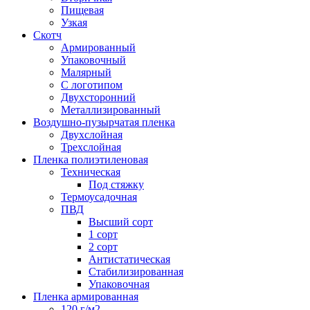
Пищевая
Узкая
Скотч
Армированный
Упаковочный
Малярный
С логотипом
Двухсторонний
Металлизированный
Воздушно-пузырчатая пленка
Двухслойная
Трехслойная
Пленка полиэтиленовая
Техническая
Под стяжку
Термоусадочная
ПВД
Высший сорт
1 сорт
2 сорт
Антистатическая
Стабилизированная
Упаковочная
Пленка армированная
120 г/м2