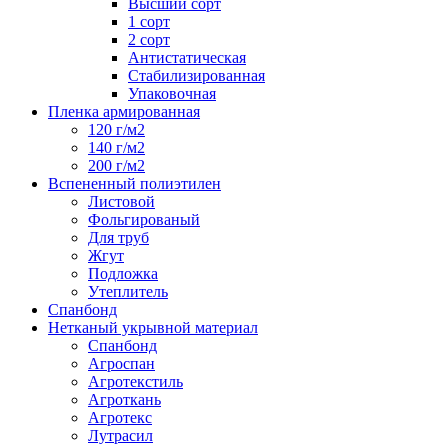
Высший сорт
1 сорт
2 сорт
Антистатическая
Стабилизированная
Упаковочная
Пленка армированная
120 г/м2
140 г/м2
200 г/м2
Вспененный полиэтилен
Листовой
Фольгированый
Для труб
Жгут
Подложка
Утеплитель
Спанбонд
Нетканый укрывной материал
Спанбонд
Агроспан
Агротекстиль
Агроткань
Агротекс
Лутрасил