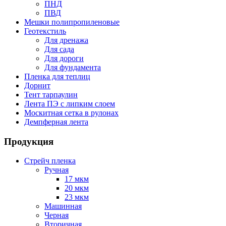
ПНД
ПВД
Мешки полипропиленовые
Геотекстиль
Для дренажа
Для сада
Для дороги
Для фундамента
Пленка для теплиц
Дорнит
Тент тарпаулин
Лента ПЭ с липким слоем
Москитная сетка в рулонах
Демпферная лента
Продукция
Стрейч пленка
Ручная
17 мкм
20 мкм
23 мкм
Машинная
Черная
Вторичная