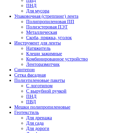
ПВД
ПНД
Для мусора
Упаковочная (стреппинг) лента
Полипропиленовая ПП
Полиэстеровая ПЭТ
Металлическая
Скоба, пряжка, уголок
Инструмент для ленты
Натяжитель
Клещи зажимные
Комбинированное устройство
Ленторазмотчик
Синтепон
Сетка фасадная
Полиэтиленовые пакеты
С логотипом
С вырубной ручкой
ПНД
ПВД
Мешки полипропиленовые
Геотекстиль
Для дренажа
Для сада
Для дороги