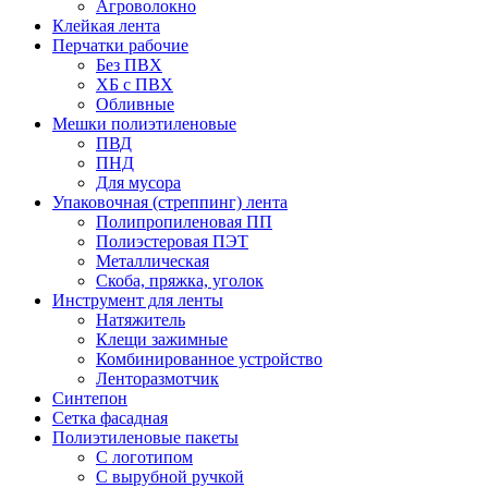
Агроволокно
Клейкая лента
Перчатки рабочие
Без ПВХ
ХБ с ПВХ
Обливные
Мешки полиэтиленовые
ПВД
ПНД
Для мусора
Упаковочная (стреппинг) лента
Полипропиленовая ПП
Полиэстеровая ПЭТ
Металлическая
Скоба, пряжка, уголок
Инструмент для ленты
Натяжитель
Клещи зажимные
Комбинированное устройство
Ленторазмотчик
Синтепон
Сетка фасадная
Полиэтиленовые пакеты
С логотипом
С вырубной ручкой