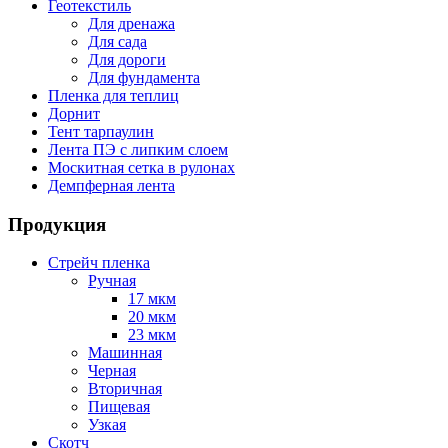
Геотекстиль
Для дренажа
Для сада
Для дороги
Для фундамента
Пленка для теплиц
Дорнит
Тент тарпаулин
Лента ПЭ с липким слоем
Москитная сетка в рулонах
Демпферная лента
Продукция
Стрейч пленка
Ручная
17 мкм
20 мкм
23 мкм
Машинная
Черная
Вторичная
Пищевая
Узкая
Скотч