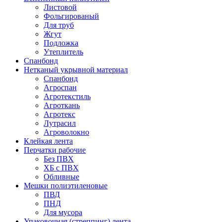
Листовой
Фольгированый
Для труб
Жгут
Подложка
Утеплитель
Спанбонд
Нетканый укрывной материал
Спанбонд
Агроспан
Агротекстиль
Агроткань
Агротекс
Лутрасил
Агроволокно
Клейкая лента
Перчатки рабочие
Без ПВХ
ХБ с ПВХ
Обливные
Мешки полиэтиленовые
ПВД
ПНД
Для мусора
Упаковочная (стреппинг) лента