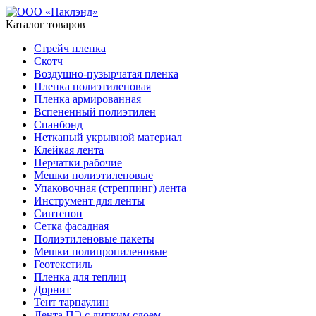
Каталог товаров
Стрейч пленка
Скотч
Воздушно-пузырчатая пленка
Пленка полиэтиленовая
Пленка армированная
Вспененный полиэтилен
Спанбонд
Нетканый укрывной материал
Клейкая лента
Перчатки рабочие
Мешки полиэтиленовые
Упаковочная (стреппинг) лента
Инструмент для ленты
Синтепон
Сетка фасадная
Полиэтиленовые пакеты
Мешки полипропиленовые
Геотекстиль
Пленка для теплиц
Дорнит
Тент тарпаулин
Лента ПЭ с липким слоем