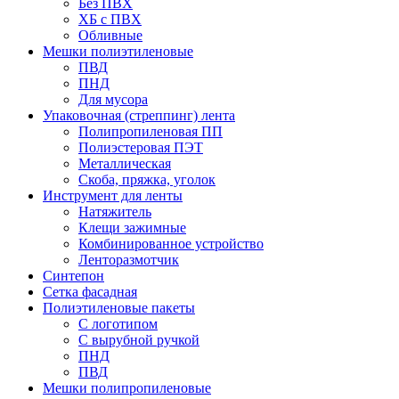
Без ПВХ
ХБ с ПВХ
Обливные
Мешки полиэтиленовые
ПВД
ПНД
Для мусора
Упаковочная (стреппинг) лента
Полипропиленовая ПП
Полиэстеровая ПЭТ
Металлическая
Скоба, пряжка, уголок
Инструмент для ленты
Натяжитель
Клещи зажимные
Комбинированное устройство
Ленторазмотчик
Синтепон
Сетка фасадная
Полиэтиленовые пакеты
С логотипом
С вырубной ручкой
ПНД
ПВД
Мешки полипропиленовые