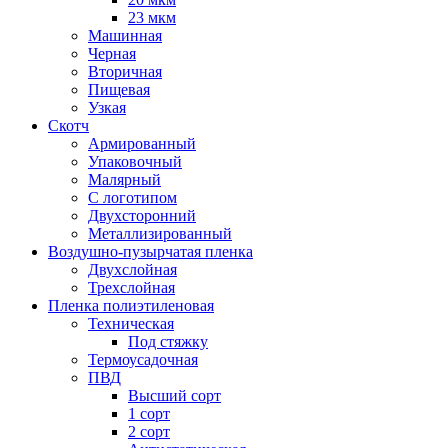
23 мкм
Машинная
Черная
Вторичная
Пищевая
Узкая
Скотч
Армированный
Упаковочный
Малярный
С логотипом
Двухсторонний
Металлизированный
Воздушно-пузырчатая пленка
Двухслойная
Трехслойная
Пленка полиэтиленовая
Техническая
Под стяжку
Термоусадочная
ПВД
Высший сорт
1 сорт
2 сорт