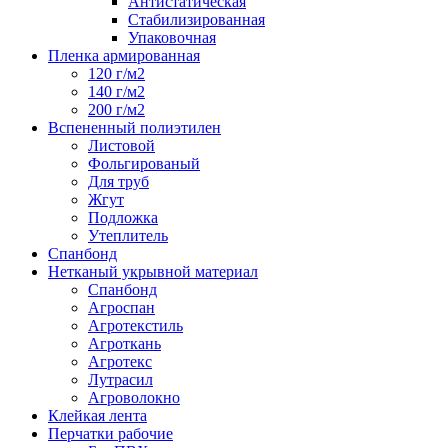
Антистатическая
Стабилизированная
Упаковочная
Пленка армированная
120 г/м2
140 г/м2
200 г/м2
Вспененный полиэтилен
Листовой
Фольгированый
Для труб
Жгут
Подложка
Утеплитель
Спанбонд
Нетканый укрывной материал
Спанбонд
Агроспан
Агротекстиль
Агроткань
Агротекс
Лутрасил
Агроволокно
Клейкая лента
Перчатки рабочие